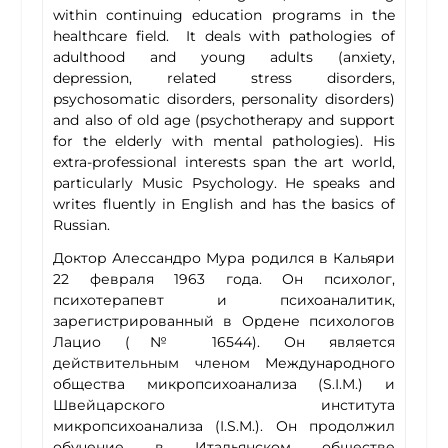
within continuing education programs in the
healthcare field. It deals with pathologies of
adulthood and young adults (anxiety,
depression, related stress disorders,
psychosomatic disorders, personality disorders)
and also of old age (psychotherapy and support
for the elderly with mental pathologies). His
extra-professional interests span the art world,
particularly Music Psychology. He speaks and
writes fluently in English and has the basics of
Russian.
Доктор Алессандро Мура родился в Кальяри
22 февраля 1963 года. Он психолог,
психотерапевт и психоаналитик,
зарегистрированный в Ордене психологов
Лацио (№ 16544). Он является
действительным членом Международного
общества микропсихоанализа (S.I.M.) и
Швейцарского института
микропсихоанализа (I.S.M.). Он продолжил
обучение в Итальянском обществе