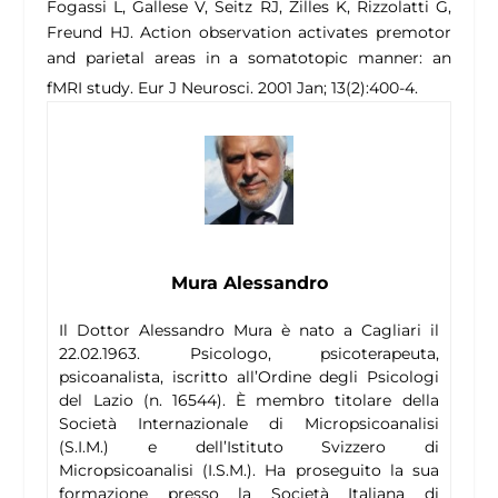
Fogassi L, Gallese V, Seitz RJ, Zilles K, Rizzolatti G,
Freund HJ.
Action observation activates premotor
and parietal areas in a somatotopic manner: an
fMRI study.
Eur J Neurosci. 2001 Jan; 13(2):400-4.
Mura Alessandro
Il Dottor Alessandro Mura è nato a Cagliari il
22.02.1963. Psicologo, psicoterapeuta,
psicoanalista, iscritto all’Ordine degli Psicologi
del Lazio (n. 16544). È membro titolare della
Società Internazionale di Micropsicoanalisi
(S.I.M.) e dell’Istituto Svizzero di
Micropsicoanalisi (I.S.M.). Ha proseguito la sua
formazione presso la Società Italiana di