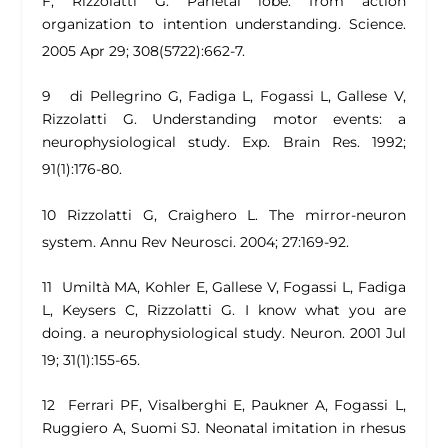
F, Rizzolatti G.
Parietal lobe: from action
organization to intention understanding.
Science.
2005 Apr 29; 308(5722):662-7.
9 di Pellegrino G, Fadiga L, Fogassi L, Gallese V,
Rizzolatti G.
Understanding motor events: a
neurophysiological study.
Exp. Brain Res. 1992;
91(1):176-80.
10 Rizzolatti G, Craighero L.
The mirror-neuron
system
. Annu Rev Neurosci. 2004; 27:169-92.
11 Umiltà MA, Kohler E, Gallese V, Fogassi L, Fadiga
L, Keysers C, Rizzolatti G.
I know what you are
doing. a neurophysiological study
. Neuron. 2001 Jul
19; 31(1):155-65.
12 Ferrari PF, Visalberghi E, Paukner A, Fogassi L,
Ruggiero A, Suomi SJ.
Neonatal imitation in rhesus