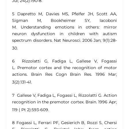
Jul; 24(2):190-8.
5 Dapretto M, Davies MS, Pfeifer JH, Scott AA,
Sigman M, Bookheimer SY, Iacoboni
M.
Understanding emotions in others: mirror
neuron dysfunction in children with autism
spectrum disorders.
Nat Neurosci. 2006 Jan; 9(1):28-
30.
6 Rizzolatti G, Fadiga L, Gallese V, Fogassi
L.
Premotor cortex and the recognition of motor
actions.
Brain Res Cogn Brain Res. 1996 Mar;
3(2):131-41.
7 Gallese V, Fadiga L, Fogassi L, Rizzolatti G.
Action
recognition in the premotor cortex
. Brain. 1996 Apr;
119 ( Pt 2):593-609.
8 Fogassi L, Ferrari PF, Gesierich B, Rozzi S, Chersi