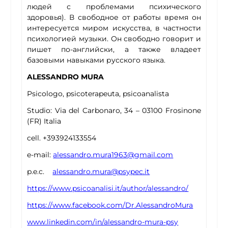
людей с проблемами психического
здоровья). В свободное от работы время он
интересуется миром искусства, в частности
психологией музыки. Он свободно говорит и
пишет по-английски, а также владеет
базовыми навыками русского языка.
ALESSANDRO MURA
Psicologo, psicoterapeuta, psicoanalista
Studio: Via del Carbonaro, 34 – 03100 Frosinone
(FR) Italia
cell. +393924133554
e-mail:
alessandro.mura1963@gmail.com
p.e.c.
alessandro.mura@psypec.it
https://www.psicoanalisi.it/author/alessandro/
https://www.facebook.com/Dr.AlessandroMura
www.linkedin.com/in/alessandro-mura-psy