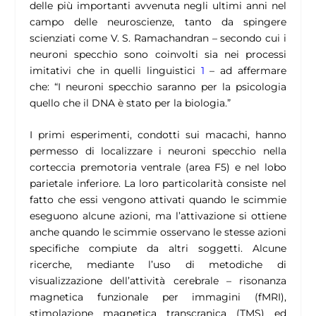
delle più importanti avvenuta negli ultimi anni nel
campo delle neuroscienze, tanto da spingere
scienziati come V. S. Ramachandran – secondo cui i
neuroni specchio sono coinvolti sia nei processi
imitativi che in quelli linguistici
1
– ad affermare
che: “I neuroni specchio saranno per la psicologia
quello che il DNA è stato per la biologia.”
I primi esperimenti, condotti sui macachi, hanno
permesso di localizzare i neuroni specchio nella
corteccia premotoria ventrale (area F5) e nel lobo
parietale inferiore. La loro particolarità consiste nel
fatto che essi vengono attivati quando le scimmie
eseguono alcune azioni, ma l’attivazione si ottiene
anche quando le scimmie osservano le stesse azioni
specifiche compiute da altri soggetti. Alcune
ricerche, mediante l’uso di metodiche di
visualizzazione dell’attività cerebrale – risonanza
magnetica funzionale per immagini (fMRI),
stimolazione magnetica transcranica (TMS) ed