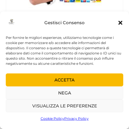
Gestisci Consenso
NEWSLETTER
Per fornire le migliori esperienze, utilizziamo tecnologie come i
cookie per memorizzare e/o accedere alle informazioni del
>>> Iscriviti alla newsletter
dispositivo. Il consenso a queste tecnologie ci permetterà di
elaborare dati come il comportamento di navigazione o ID unici su
questo sito. Non acconsentire o ritirare il consenso può influire
negativamente su alcune caratteristiche e funzioni.
ARTICOLI RECENTI
ACCETTA
LA PSICOANALISI INTENSIVA – Involucri,
Immagini, Trasformazioni | Quirino
NEGA
Zangrilli | Armando Editore | 2026
6 Agosto, 2026
|
In evidenza
,
Libri
VISUALIZZA LE PREFERENZE
СУДЬБА КОНВЕРСИОННОЙ ИСТЕРИИ В
СОВРЕМЕННОМ ОБЩЕСТВЕ
Cookie Policy
Privacy Policy
6 Maggio, 2026
|
Psicoanalisi RU