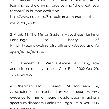
learning as the driving force behind “the great leap
forward” in human evolution
.
http://www.edge.org/3rd_culture/rama/rama_p1.ht
ml, 29/06/2000.
2 Arbib M.
The Mirror System Hypothesis. Linking
Language to Theory of
Mind.
http://www.interdisciplines.org/coevolution/p
apers/11/ , 14/11/2004.
3 Théoret H, Pascual-Leone A.
Language
acquisition: do as you hear.
Curr Biol. 2002 Oct 29;
12(21): R736-7.
4 Oberman LM, Hubbard EM, McCleery JP,
Altschuler EL, Ramachandran VS, Pineda JA.
EEG
evidence for mirror neuron dysfunction in autism
spectrum disorders.
Brain Res Cogn Brain Res. 2005