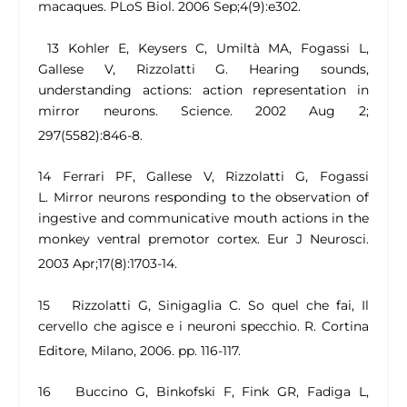
macaques
. PLoS Biol. 2006 Sep;4(9):e302.
13 Kohler E, Keysers C, Umiltà MA, Fogassi L,
Gallese V, Rizzolatti G.
Hearing sounds,
understanding actions: action representation in
mirror neurons.
Science. 2002 Aug 2;
297(5582):846-8.
14 Ferrari PF, Gallese V, Rizzolatti G, Fogassi
L.
Mirror neurons responding to the observation of
ingestive and communicative mouth actions in the
monkey ventral premotor cortex
. Eur J Neurosci.
2003 Apr;17(8):1703-14.
15 Rizzolatti G, Sinigaglia C.
So quel che fai, Il
cervello che agisce e i neuroni specchio.
R. Cortina
Editore, Milano, 2006. pp. 116-117.
16 Buccino G, Binkofski F, Fink GR, Fadiga L,