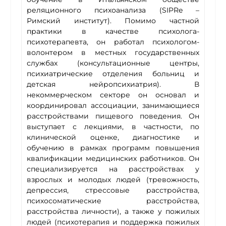
реляционного психоанализа (SIPRe –
Римский институт). Помимо частной
практики в качестве психолога-
психотерапевта, он работал психологом-
волонтером в местных государственных
службах (консультационные центры,
психиатрические отделения больниц и
детская нейропсихиатрия). В
некоммерческом секторе он основал и
координировал ассоциации, занимающиеся
расстройствами пищевого поведения. Он
выступает с лекциями, в частности, по
клинической оценке, диагностике и
обучению в рамках программ повышения
квалификации медицинских работников. Он
специализируется на расстройствах у
взрослых и молодых людей (тревожность,
депрессия, стрессовые расстройства,
психосоматические расстройства,
расстройства личности), а также у пожилых
людей (психотерапия и поддержка пожилых