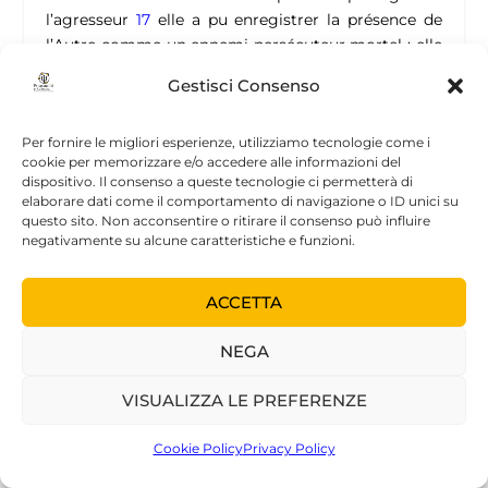
l’agresseur
17
elle a pu enregistrer la présence de
l’Autre comme un ennemi persécuteur mortel ; elle
a inévitablement structuré – sans en avoir aucune
Gestisci Consenso
responsabilité morale – une haine défensive et des
désirs d’agression/expulsion/liquéfaction de
Per fornire le migliori esperienze, utilizziamo tecnologie come i
l’étranger.
cookie per memorizzare e/o accedere alle informazioni del
Ce fœtus s’est donc développé dans une enveloppe
dispositivo. Il consenso a queste tecnologie ci permetterà di
de haine défensive, son mécanisme de défense
elaborare dati come il comportamento di navigazione o ID unici su
protomental aura consisté dans le renforcement
questo sito. Non acconsentire o ritirare il consenso può influire
negativamente su alcune caratteristiche e funzioni.
d’une défense narcissique : d’où la structuration de
noyaux autistiques.
Il est évident, qu’afin que tout ceci se vérifie, nous
ACCETTA
devons trouver un terrain phylogénétique – que ce
soit du côté maternel ou paternel – prédisposé au
NEGA
narcissisme.
Nous n’excluons naturellement pas les hypothèses
VISUALIZZA LE PREFERENZE
toxiques, génétiques ou épigénétiques, pour la
structuration d’un syndrome autistique, mais nous
Cookie Policy
Privacy Policy
assumons une vision holistique : il est pour nous