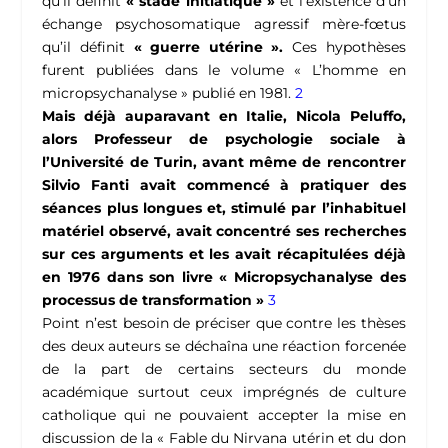
qu’il définit
« stade initiatique »
et l’existence d’un
échange psychosomatique agressif mère-fœtus
qu’il définit
« guerre utérine ».
Ces hypothèses
furent publiées dans le volume « L’homme en
micropsychanalyse » publié en 1981.
2
Mais déjà auparavant en Italie, Nicola Peluffo,
alors Professeur de psychologie sociale à
l’Université de Turin, avant même de rencontrer
Silvio Fanti avait commencé à pratiquer des
séances plus longues et, stimulé par l’inhabituel
matériel observé, avait concentré ses recherches
sur ces arguments et les avait récapitulées déjà
en 1976 dans son livre « Micropsychanalyse des
processus de transformation »
3
Point n’est besoin de préciser que contre les thèses
des deux auteurs se déchaîna une réaction forcenée
de la part de certains secteurs du monde
académique surtout ceux imprégnés de culture
catholique qui ne pouvaient accepter la mise en
discussion de la « Fable du Nirvana utérin et du don