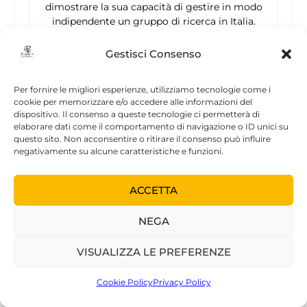
dimostrare la sua capacità di gestire in modo
indipendente un gruppo di ricerca in Italia.
Gestisci Consenso
Pubblicazioni:
Sameer Phalke, Olaf Nickel, Diana Walluscheck,
Per fornire le migliori esperienze, utilizziamo tecnologie come i
Frank Hortig, Maria Cristina Onorati & Gunter
cookie per memorizzare e/o accedere alle informazioni del
Reuter (2009) “Retrotransposon silencing and
dispositivo. Il consenso a queste tecnologie ci permetterà di
telomere integrity in somatic cells of
elaborare dati come il comportamento di navigazione o ID unici su
Drosophila
depends on the cytosine-5
questo sito. Non acconsentire o ritirare il consenso può influire
negativamente su alcune caratteristiche e funzioni.
methyltransferase DNMT2”
Nat Genet. 2009 Jun;41(6):696-702
ACCETTA
Arancio W, Onorati M.C., Collesano M, Bugio G,
Ingrassia A.M.R., Genovese S.I., Fanto M, and
NEGA
Corona D. (2010). “The Nucleosome Remodeling
Factor ISWI Functionally Interacts with an
VISUALIZZA LE PREFERENZE
Evolutionarily Conserved Network of Cellular
Factors”
Genetics. 2010 May;185(1):129-40
Cookie Policy
Privacy Policy
Burgio G.*, Onorati M.C.*, Corona D. (2010).