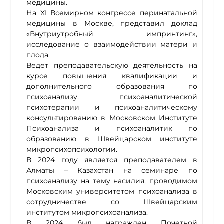
медицины.
На XI Всемирном конгрессе перинатальной
медицины в Москве, представил доклад
«Внутриутробный импринтинг»,
исследование о взаимодействии матери и
плода.
Ведет преподавательскую деятельность на
курсе повышения квалификации и
дополнительного образования по
психоанализу, психоаналитической
психотерапии и психоаналитическому
консультированию в Московском Институте
Психоанализа и психоаналитик по
образованию в Швейцарском институте
микропсихопсихологии.
В 2024 году является преподавателем в
Алматы – Казахстан на семинаре по
психоанализу на тему насилия, проводимом
Московским университетом психоанализа в
сотрудничестве со Швейцарским
институтом микропсихоанализа.
В 2024 был награжден Почетной