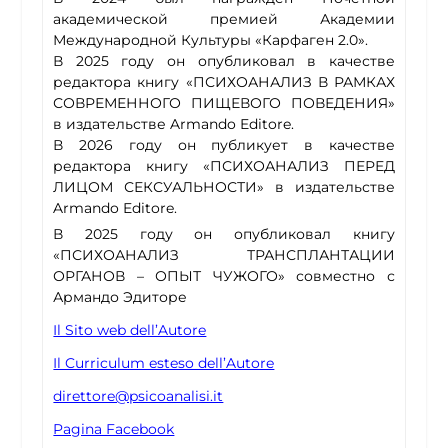
академической премией Академии
Международной Культуры «Карфаген 2.0».
В 2025 году он опубликовал в качестве
редактора книгу «ПСИХОАНАЛИЗ В РАМКАХ
СОВРЕМЕННОГО ПИЩЕВОГО ПОВЕДЕНИЯ»
в издательстве Armando Editore.
В 2026 году он публикует в качестве
редактора книгу «ПСИХОАНАЛИЗ ПЕРЕД
ЛИЦОМ СЕКСУАЛЬНОСТИ» в издательстве
Armando Editore.
В 2025 году он опубликовал книгу
«ПСИХОАНАЛИЗ ТРАНСПЛАНТАЦИИ
ОРГАНОВ – ОПЫТ ЧУЖОГО» совместно с
Армандо Эдиторе
Il Sito web dell’Autore
Il Curriculum esteso dell’Autore
direttore@psicoanalisi.it
Pagina Facebook