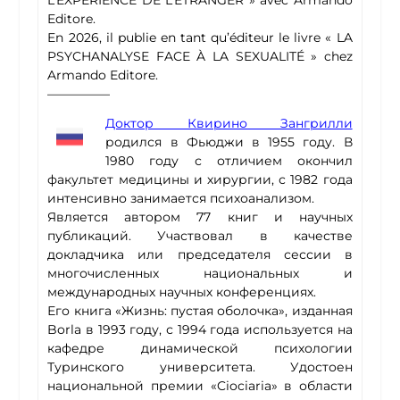
Editore.
En 2026, il publie en tant qu’éditeur le livre « LA
PSYCHANALYSE FACE À LA SEXUALITÉ » chez
Armando Editore.
—————
Доктор Квирино Зангрилли
родился в Фьюджи в 1955 году. В
1980 году с отличием окончил
факультет медицины и хирургии, с 1982 года
интенсивно занимается психоанализом.
Является автором 77 книг и научных
публикаций. Участвовал в качестве
докладчика или председателя сессии в
многочисленных национальных и
международных научных конференциях.
Его книга «Жизнь: пустая оболочка», изданная
Borla в 1993 году, с 1994 года используется на
кафедре динамической психологии
Туринского университета. Удостоен
национальной премии «Ciociaria» в области