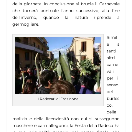
della giornata. In conclusione si brucia il Carnevale
che tornerà puntuale l’anno successivo, alla fine
dell’inverno, quando la natura riprende a
germogliare.
Simil
e a
tanti
altri
carne
vali
per il
senso
del
burles
I Radecari di Frosinone
co,
della
malizia e della licenziosità con cui si susseguono
maschere e carri allegorici, la Festa della Radeca ha