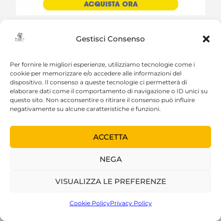
Gestisci Consenso
SEI ARRIVATO A FINE ARTICOLO
Per fornire le migliori esperienze, utilizziamo tecnologie come i
cookie per memorizzare e/o accedere alle informazioni del
Se sei qui è evidente che apprezzi il nostro lavoro.
dispositivo. Il consenso a queste tecnologie ci permetterà di
“Psicoanalisi e Scienza” è la rivista on line di Psicoanalisi
elaborare dati come il comportamento di navigazione o ID unici su
in lingua italiana meglio indicizzata al mondo. Un
questo sito. Non acconsentire o ritirare il consenso può influire
numero sempre più grande di persone la segue senza
negativamente su alcune caratteristiche e funzioni.
dover pagare nulla. Lavoriamo dal 2000 per migliorare
costantemente "Psicoanalisi e Scienza". Se apprezzi il
ACCETTA
nostro lavoro sostienici con una donazione! Servirà a far
vivere la Rivista! Grazie!
NEGA
VISUALIZZA LE PREFERENZE
DIVENTA SOSTENITORE
Cookie Policy
Privacy Policy