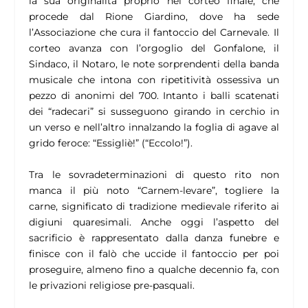
la sua originalità proprio nel corteo finale, che
procede dal Rione Giardino, dove ha sede
l’Associazione che cura il fantoccio del Carnevale. Il
corteo avanza con l’orgoglio del Gonfalone, il
Sindaco, il Notaro, le note sorprendenti della banda
musicale che intona con ripetitività ossessiva un
pezzo di anonimi del 700. Intanto i balli scatenati
dei “radecari” si susseguono girando in cerchio in
un verso e nell’altro innalzando la foglia di agave al
grido feroce: “Essigliè!” (“Eccolo!”).
Tra le sovradeterminazioni di questo rito non
manca il più noto “Carnem-levare”, togliere la
carne, significato di tradizione medievale riferito ai
digiuni quaresimali. Anche oggi l’aspetto del
sacrificio è rappresentato dalla danza funebre e
finisce con il falò che uccide il fantoccio per poi
proseguire, almeno fino a qualche decennio fa, con
le privazioni religiose pre-pasquali.