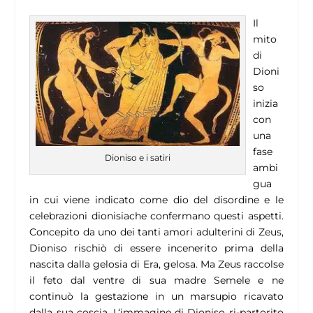
Il
mito
di
Dioni
so
inizia
con
una
fase
Dioniso e i satiri
ambi
gua
in cui viene indicato come dio del disordine e le
celebrazioni dionisiache confermano questi aspetti.
Concepito da uno dei tanti amori adulterini di Zeus,
Dioniso rischiò di essere incenerito prima della
nascita dalla gelosia di Era, gelosa. Ma Zeus raccolse
il feto dal ventre di sua madre Semele e ne
continuò la gestazione in un marsupio ricavato
dalla sua coscia. L‘immagine di Dioniso ri-partorito