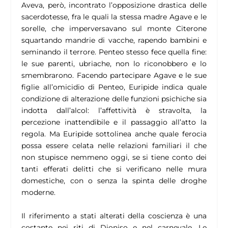
Aveva, però, incontrato l’opposizione drastica delle
sacerdotesse, fra le quali la stessa madre Agave e le
sorelle, che imperversavano sul monte Citerone
squartando mandrie di vacche, rapendo bambini e
seminando il terrore. Penteo stesso fece quella fine:
le sue parenti, ubriache, non lo riconobbero e lo
smembrarono. Facendo partecipare Agave e le sue
figlie all’omicidio di Penteo, Euripide indica quale
condizione di alterazione delle funzioni psichiche sia
indotta dall’alcol: l’affettività è stravolta, la
percezione inattendibile e il passaggio all’atto la
regola. Ma Euripide sottolinea anche quale ferocia
possa essere celata nelle relazioni familiari il che
non stupisce nemmeno oggi, se si tiene conto dei
tanti efferati delitti che si verificano nelle mura
domestiche, con o senza la spinta delle droghe
moderne.
Il riferimento a stati alterati della coscienza è una
costante nei riti di Dioniso e nel carnevale. Le