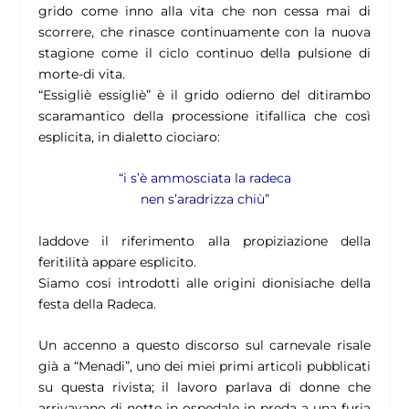
grido come inno alla vita che non cessa mai di
scorrere, che rinasce continuamente con la nuova
stagione come il ciclo continuo della pulsione di
morte-di vita.
“Essigliè essigliè” è il grido odierno del ditirambo
scaramantico della processione itifallica che così
esplicita, in dialetto ciociaro:
“i s’è ammosciata la radeca
nen s’aradrizza chiù”
laddove il riferimento alla propiziazione della
feritilità appare esplicito.
Siamo cosi introdotti alle origini dionisiache della
festa della Radeca.
Un accenno a questo discorso sul carnevale risale
già a “Menadi”, uno dei miei primi articoli pubblicati
su questa rivista; il lavoro parlava di donne che
arrivavano di notte in ospedale in preda a una furia