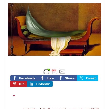
Facebook
Like
Share
Tweet
Pin
LinkedIn