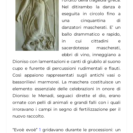
l’ordito della tragedia greca.
Nel ditirambo la danza è
eseguita in circolo fino a
una cinquantina di
danzatori mascherati. E’ un
ballo drammatico e rapido,
in cui cittadini e
sacerdotesse mascherati,
ebbri di vino, inneggiano a
Dioniso con lamentazioni e canti di giubilo al suono
cupo e furente di percussioni rudimentali e flauti.
Così appaiono rappresentati sugli antichi vasi o
bassorilievi marmorei. La maschera costituisce un
elemento essenziale delle celebrazioni in onore di
Dioniso: le Menadi, seguaci dirette el dio, erano
ornate con pelli di animali e grandi falli con i quali
irroravano i campi in segno di fertilizzazione per il
nuovo raccolto.
“Evoè evoè”
1
gridavano durante le processioni: un