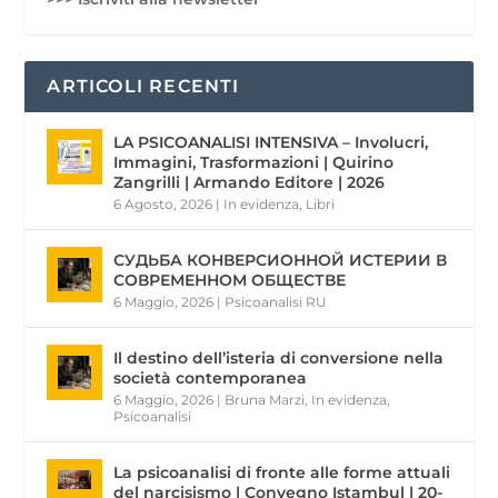
ARTICOLI RECENTI
LA PSICOANALISI INTENSIVA – Involucri,
Immagini, Trasformazioni | Quirino
Zangrilli | Armando Editore | 2026
6 Agosto, 2026
|
In evidenza
,
Libri
СУДЬБА КОНВЕРСИОННОЙ ИСТЕРИИ В
СОВРЕМЕННОМ ОБЩЕСТВЕ
6 Maggio, 2026
|
Psicoanalisi RU
Il destino dell’isteria di conversione nella
società contemporanea
6 Maggio, 2026
|
Bruna Marzi
,
In evidenza
,
Psicoanalisi
La psicoanalisi di fronte alle forme attuali
del narcisismo | Convegno Istambul | 20-