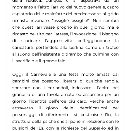
della Radeca, dunque, ci si aspettava da un
momento all’altro l’arrivo del nuovo generale, capro
espiatorio delle malefatte del predecessore, al grido
rimasto invariato: “essigliè, essigliè!”. Non sembra
che questi arrivasse proprio in quel giorno, ma è
rimasto nel rito per l’attesa, l’invocazione, il bisogno
di scaricare l’aggressività beffeggiandone la
caricatura, portandolo alla berlina come un trofeo
al suono dell’insistente ditirambo che culmina con
il sacrificio e il grande falò.
Oggi il Carnevale è una festa molto amata dai
bambini che possono liberarsi di qualche regola,
sporcare con i coriandoli, indossare l’abito dei
grandi o di una favola amata ed assumere per un
giorno l’identità dell’eroe più caro.
Perché anche
attraverso il gioco delle identificazioni nei
personaggi di riferimento, si costruisce l’Io, la
struttura della psiche che si pone in relazione con le
pulsioni dell’Es, con le richieste del Super-io ed in