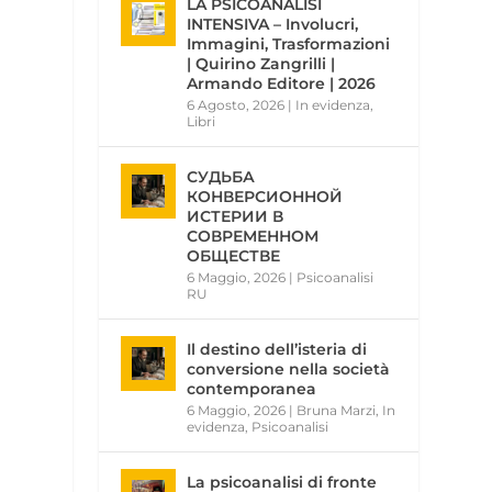
LA PSICOANALISI
INTENSIVA – Involucri,
Immagini, Trasformazioni
| Quirino Zangrilli |
Armando Editore | 2026
6 Agosto, 2026
|
In evidenza
,
Libri
СУДЬБА
КОНВЕРСИОННОЙ
ИСТЕРИИ В
СОВРЕМЕННОМ
ОБЩЕСТВЕ
6 Maggio, 2026
|
Psicoanalisi
RU
Il destino dell’isteria di
conversione nella società
contemporanea
6 Maggio, 2026
|
Bruna Marzi
,
In
evidenza
,
Psicoanalisi
La psicoanalisi di fronte