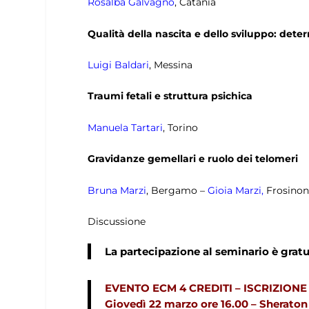
Rosalba Galvagno
, Catania
Qualità della nascita e dello sviluppo: dete
Luigi Baldari
, Messina
Traumi fetali e struttura psichica
Manuela Tartari
, Torino
Gravidanze gemellari e ruolo dei telomeri
Bruna Marzi
, Bergamo –
Gioia Marzi,
Frosinon
Discussione
La partecipazione al seminario è gratui
EVENTO ECM 4 CREDITI – ISCRIZIONE
Giovedì 22 marzo ore 16.00 – Sheraton