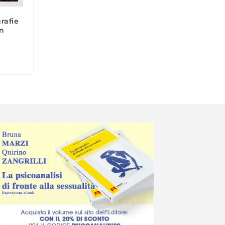
grafie
in