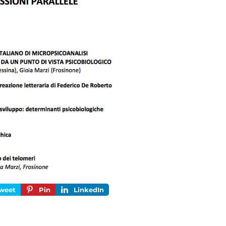
weet
Pin
LinkedIn