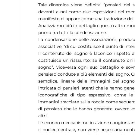
Tale dinamica viene definita “pensieri del 
davanti a noi come due esposizioni del med
manifesto ci appare come una traduzione dei p
Analizziamo più in dettaglio questo altro mo
primo fra tutti la condensazione.
La condensazione delle associazioni, produc
associative, “di cui costituisce il punto di inte
Il contenuto del sogno è laconico rispetto 
costituisce un riassunto: se il contenuto oni
sogno”, viceversa ogni suo dettaglio è sovr
pensiero conduce a più elementi del sogno. Qu
semplice, lineare delle immagini del sogno,
intricata di pensieri latenti che le hanno ge
iconografiche di tipo espressivo, come le p
immagini tracciate sulla roccia come sequen
di pensiero che le hanno generate, ovvero e
altri..
Il secondo meccanismo in azione congiuntame
il nucleo centrale, non viene necessariament