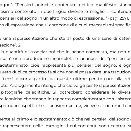
sogno”: “Pensieri onirici e contenuto onirico manifesto stann
esimo contenuto in due lingue diverse, o meglio, il contenut
ensieri del sogno in un altro modo di espressione…” (pag. 257).
do di espressione che si compone di alcuni meccanismi specifici
e una rappresentazione che sta al posto di una serie di caten
rsezione”.
2
alla quantità di associazioni che lo hanno composto, ma non n
rico, è una riproduzione incompleta e lacunosa dei “pensieri de
adeterminato, cioè rappresenta più pensieri del sogno, e ogn
esto duplice processo fa sì che non si possa dare una traduzion
 bensì occorra partire da queste ultime per tornare alla ret
nerate. Analogamente ritengo che ciò valga per le rappresentazion
ittografie paleolitiche. Si potrebbero considerare le divers
ze iconiche che stanno in rapporto complementare con i sistem
sprimono aspetti che il pensiero cela e, viceversa, ne ometton
nte al primo è lo spostamento: ciò che nei pensieri del sogno 
e rappresentato nelle immagini, i cui contenuti sono centrati s