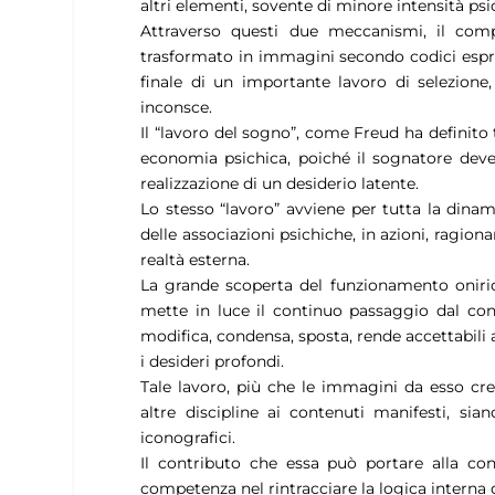
altri elementi, sovente di minore intensità psi
Attraverso questi due meccanismi, il comple
trasformato in immagini secondo codici espre
finale di un importante lavoro di selezione
inconsce.
Il “lavoro del sogno”, come Freud ha definito
economia psichica, poiché il sognatore deve
realizzazione di un desiderio latente.
Lo stesso “lavoro” avviene per tutta la dinami
delle associazioni psichiche, in azioni, ragion
realtà esterna.
La grande scoperta del funzionamento onirico
mette in luce il continuo passaggio dal cons
modifica, condensa, sposta, rende accettabili a
i desideri profondi.
Tale lavoro, più che le immagini da esso crea
altre discipline ai contenuti manifesti, sian
iconografici.
Il contributo che essa può portare alla con
competenza nel rintracciare la logica interna 