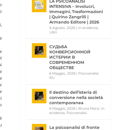
LA PSICOANALISI
o
INTENSIVA – Involucri,
o
Immagini, Trasformazioni
| Quirino Zangrilli |
Armando Editore | 2026
,
6 Agosto, 2026
|
In evidenza
,
Libri
e
СУДЬБА
e
КОНВЕРСИОННОЙ
ИСТЕРИИ В
l
СОВРЕМЕННОМ
i
ОБЩЕСТВЕ
e
6 Maggio, 2026
|
Psicoanalisi
RU
e
i
e
Il destino dell’isteria di
conversione nella società
i
contemporanea
o
6 Maggio, 2026
|
Bruna Marzi
,
In
evidenza
,
Psicoanalisi
è
u
La psicoanalisi di fronte