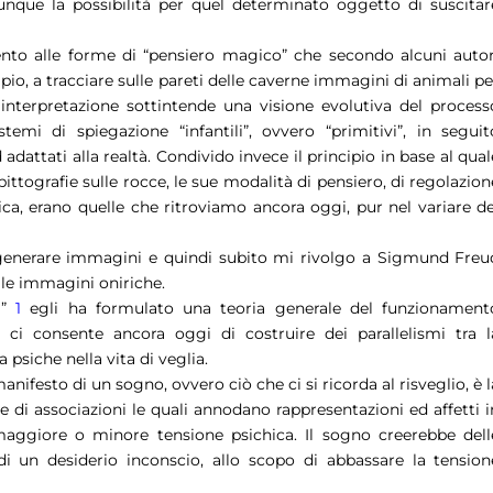
que la possibilità per quel determinato oggetto di suscitar
ento alle forme di “pensiero magico” che secondo alcuni autor
io, a tracciare sulle pareti delle caverne immagini di animali pe
 interpretazione sottintende una visione evolutiva del process
temi di spiegazione “infantili”, ovvero “primitivi”, in seguit
adattati alla realtà. Condivido invece il principio in base al qual
ttografie sulle rocce, le sue modalità di pensiero, di regolazion
hica, erano quelle che ritroviamo ancora oggi, pur nel variare de
generare immagini e quindi subito mi rivolgo a Sigmund Freu
lle immagini oniriche.
i”
1
egli ha formulato una teoria generale del funzionament
 ci consente ancora oggi di costruire dei parallelismi tra l
psiche nella vita di veglia.
nifesto di un sogno, ovvero ciò che ci si ricorda al risveglio, è l
 di associazioni le quali annodano rappresentazioni ed affetti i
maggiore o minore tensione psichica. Il sogno creerebbe dell
i un desiderio inconscio, allo scopo di abbassare la tension