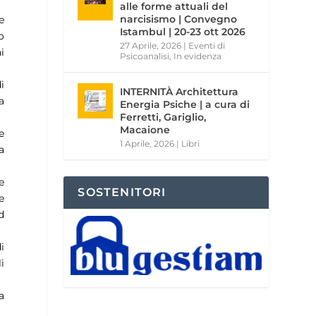
alle forme attuali del
narcisismo | Convegno
e
Istambul | 20-23 ott 2026
o
27 Aprile, 2026
|
Eventi di
i
Psicoanalisi
,
In evidenza
i
INTERNITÀ Architettura
a
Energia Psiche | a cura di
Ferretti, Gariglio,
Macaione
e
1 Aprile, 2026
|
Libri
a
e
SOSTENITORI
e
d
i
i
a