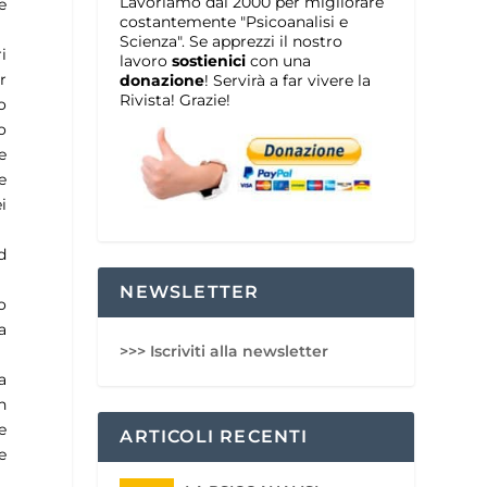
Lavoriamo dal 2000 per migliorare
e
costantemente "Psicoanalisi e
Scienza". Se apprezzi il nostro
i
lavoro
sostienici
con una
r
donazione
! Servirà a far vivere la
Rivista! Grazie!
o
o
e
e
i
d
NEWSLETTER
o
a
>>> Iscriviti alla newsletter
a
n
e
ARTICOLI RECENTI
e