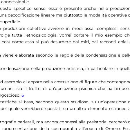
 connessioni e
 questo specifico senso, essa è presente anche nelle produzion
una decodificazione lineare ma piuttosto le modalità operative d
superficie.
le produzioni collettive avviene in modi assai complessi; senz
volge tutta l’etnopsicologia, vorrei portare il mio esempio ch
 così come essa si può desumere dai miti, dai racconti epici 
 viene elaborata secondo le regole della condensazione e dell
condensazione nella produzione artistica, in particolare in quell
ad esempio ci appare nella costruzione di figure che contengon
 umani, sia il frutto di un’operazione psichica che ha rimosso
angoscioso.
6
astiche si basa, secondo questo studioso, su un’operazione d
 del quale verrebbero spostati su un altro elemento estraneo a
ografie parietali, ma ancora connessi alla preistoria, cercherò d
a rappresentazione della cosmografia all’epoca di Omero. Ess