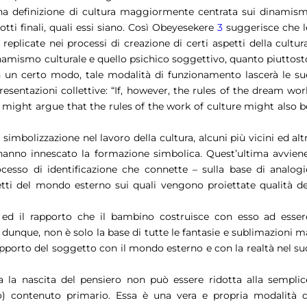
una definizione di cultura maggiormente centrata sui dinamism
dotti finali, quali essi siano. Così Obeyesekere
3
suggerisce che l
eplicate nei processi di creazione di certi aspetti della cultura
inamismo culturale e quello psichico soggettivo, quanto piuttost
 un certo modo, tale modalità di funzionamento lascerà le su
resentazioni collettive: “If, however, the rules of the dream wor
e might argue that the rules of the work of culture might also b
di simbolizzazione nel lavoro della cultura, alcuni più vicini ed altr
 hanno innescato la formazione simbolica. Quest’ultima avviene
esso di identificazione che connette – sulla base di analogi
ti del mondo esterno sui quali vengono proiettate qualità de
ed il rapporto che il bambino costruisce con esso ad esser
 dunque, non è solo la base di tutte le fantasie e sublimazioni m
 rapporto del soggetto con il mondo esterno e con la realtà nel su
a la nascita del pensiero non può essere ridotta alla semplic
o) contenuto primario. Essa è una vera e propria modalità d