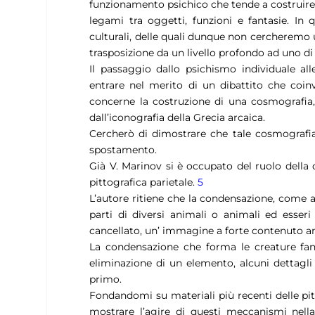
funzionamento psichico che tende a costruire
legami tra oggetti, funzioni e fantasie. In
culturali, delle quali dunque non cercheremo 
trasposizione da un livello profondo ad uno di 
Il passaggio dallo psichismo individuale al
entrare nel merito di un dibattito che coin
concerne la costruzione di una cosmografia,
dall’iconografia della Grecia arcaica.
Cercherò di dimostrare che tale cosmografia
spostamento.
Già V. Marinov si è occupato del ruolo della 
pittografica parietale.
5
L’autore ritiene che la condensazione, come 
parti di diversi animali o animali ed esseri
cancellato, un’ immagine a forte contenuto 
La condensazione che forma le creature fant
eliminazione di un elemento, alcuni dettagli
primo.
Fondandomi su materiali più recenti delle pitt
mostrare l’agire di questi meccanismi nell