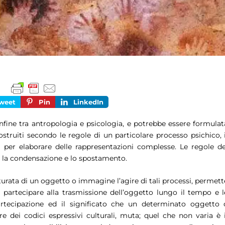
weet
Pin
LinkedIn
onfine tra antropologia e psicologia, e potrebbe essere formulat
truiti secondo le regole di un particolare processo psichico, i
i per elaborare delle rappresentazioni complesse. Le regole de
o la condensazione e lo spostamento.
tturata di un oggetto o immagine l’agire di tali processi, permett
e partecipare alla trasmissione dell’oggetto lungo il tempo e l
partecipazione ed il significato che un determinato oggetto 
ei codici espressivi culturali, muta; quel che non varia è i