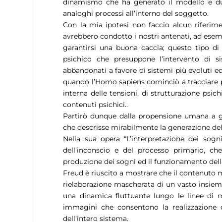
dinamismo che ha generato il modello e dun
analoghi processi all’interno del soggetto.
Con la mia ipotesi non faccio alcun riferim
avrebbero condotto i nostri antenati, ad esemp
garantirsi una buona caccia; questo tipo di
psichico che presuppone l’intervento di sis
abbandonati a favore di sistemi più evoluti ed 
quando l’Homo sapiens cominciò a tracciare pi
interna delle tensioni, di strutturazione psic
contenuti psichici..
Partirò dunque dalla propensione umana a 
che descrisse mirabilmente la generazione de
Nella sua opera “L’interpretazione dei sogn
dell’inconscio e del processo primario, che
produzione dei sogni ed il funzionamento della 
Freud è riuscito a mostrare che il contenuto ma
rielaborazione mascherata di un vasto insieme
una dinamica fluttuante lungo le linee di 
immagini che consentono la realizzazione d
dell’intero sistema.