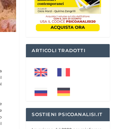
ARTICOLI TRADOTTI
a
l
l
e
e
SOSTIENI PSICOANALISI.IT
o
l