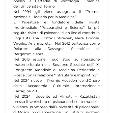
presso la Cattedra di Psicologia Dinamica
dell’Università di Torino.
Nel 1994 gli viene assegnato il “Premio
Nazionale Ciociaria per la Medicina”.
E’ l’ideatore e fondatore della rivista
multimediale “Psicoanalisi e Scienza”, la più
seguita rivista di psicoanalisi on line al mondo in
lingua italiana (Fonte: Entireweb, Alexa, Google,
Virgilio, Arianna., etc.). Nel 2012 partecipa come
Relatore alla Rassegna Scientifica di
BergamoScienza.
Nel 2013 espone i suoi studi sull’nterazione
materno-fetale nella Sessione Speciale dell’ XI
Congresso Mondiale di Medicina Perinatale a
Mosca con la relazione “Intrauterine Imprinting”.
Nel 2024 riceve il Premio Accademico d’Onore
della Accademia Culturale Internazionale
Cartagine 2.0.
Nel 2024 docente ad Almaty – Kazakhstan
presso il workshop di psicoanalisi sul tema della
violenza, promosso dall’Università di psicoanalisi
di Mosca in collaborazione con l’Istituto svizzero