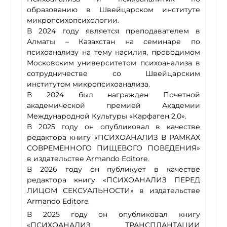
образованию в Швейцарском институте
микропсихопсихологии.
В 2024 году является преподавателем в
Алматы – Казахстан на семинаре по
психоанализу на тему насилия, проводимом
Московским университетом психоанализа в
сотрудничестве со Швейцарским
институтом микропсихоанализа.
В 2024 был награжден Почетной
академической премией Академии
Международной Культуры «Карфаген 2.0».
В 2025 году он опубликовал в качестве
редактора книгу «ПСИХОАНАЛИЗ В РАМКАХ
СОВРЕМЕННОГО ПИЩЕВОГО ПОВЕДЕНИЯ»
в издательстве Armando Editore.
В 2026 году он публикует в качестве
редактора книгу «ПСИХОАНАЛИЗ ПЕРЕД
ЛИЦОМ СЕКСУАЛЬНОСТИ» в издательстве
Armando Editore.
В 2025 году он опубликовал книгу
«ПСИХОАНАЛИЗ ТРАНСПЛАНТАЦИИ