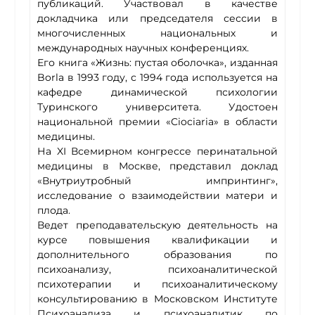
публикаций. Участвовал в качестве
докладчика или председателя сессии в
многочисленных национальных и
международных научных конференциях.
Его книга «Жизнь: пустая оболочка», изданная
Borla в 1993 году, с 1994 года используется на
кафедре динамической психологии
Туринского университета. Удостоен
национальной премии «Ciociaria» в области
медицины.
На XI Всемирном конгрессе перинатальной
медицины в Москве, представил доклад
«Внутриутробный импринтинг»,
исследование о взаимодействии матери и
плода.
Ведет преподавательскую деятельность на
курсе повышения квалификации и
дополнительного образования по
психоанализу, психоаналитической
психотерапии и психоаналитическому
консультированию в Московском Институте
Психоанализа и психоаналитик по