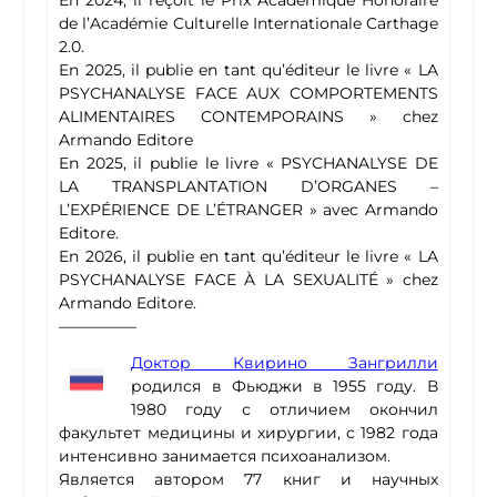
En 2024, il reçoit le Prix Académique Honoraire
de l’Académie Culturelle Internationale Carthage
2.0.
En 2025, il publie en tant qu’éditeur le livre « LA
PSYCHANALYSE FACE AUX COMPORTEMENTS
ALIMENTAIRES CONTEMPORAINS » chez
Armando Editore
En 2025, il publie le livre « PSYCHANALYSE DE
LA TRANSPLANTATION D’ORGANES –
L’EXPÉRIENCE DE L’ÉTRANGER » avec Armando
Editore.
En 2026, il publie en tant qu’éditeur le livre « LA
PSYCHANALYSE FACE À LA SEXUALITÉ » chez
Armando Editore.
—————
Доктор Квирино Зангрилли
родился в Фьюджи в 1955 году. В
1980 году с отличием окончил
факультет медицины и хирургии, с 1982 года
интенсивно занимается психоанализом.
Является автором 77 книг и научных