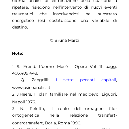
ultima analisi di eliminazione della coazione a
ripetere, risiedono nell’intervento di nuovi eventi
traumatici che inscrivendosi nel substrato
energetico (es) costituiscono una variabile di
destino.
© Bruna Marzi
Note:
1
S. Freud: L’uomo Mosè , Opere Vol 11 pagg.
406,409,448.
– Q. Zangrilli:
I sette peccati capitali
,
www.psicoanalisi.it
2
J.Heers, Il clan familiare nel medioevo, Liguori,
Napoli 1976.
3
N. Peluffo, Il ruolo dell’immagine filo-
ontogenetica nella relazione transfert-
controtransfert, Borla, Roma 1990.