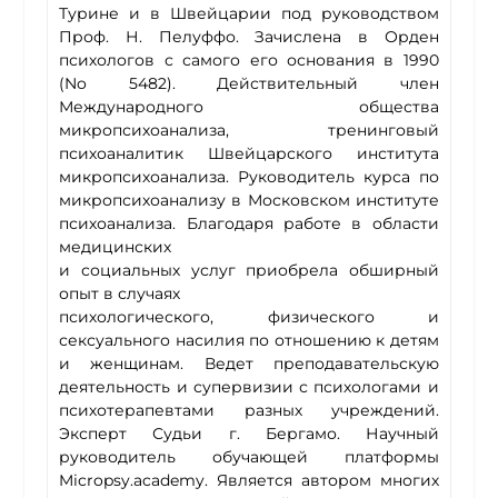
Турине и в Швейцарии под руководством
Проф. Н. Пелуффо. Зачислена в Орден
психологов с самого его основания в 1990
(No 5482). Действительный член
Международного общества
микропсихоанализа, тренинговый
психоаналитик Швейцарского института
микропсихоанализа. Руководитель курса по
микропсихоанализу в Московском институте
психоанализа. Благодаря работе в области
медицинских
и социальных услуг приобрела обширный
опыт в случаях
психологического, физического и
сексуального насилия по отношению к детям
и женщинам. Ведет преподавательскую
деятельность и супервизии с психологами и
психотерапевтами разных учреждений.
Эксперт Судьи г. Бергамо. Научный
руководитель обучающей платформы
Micropsy.academy. Является автором многих