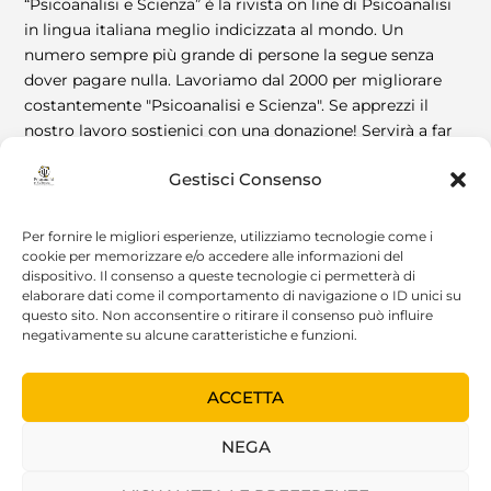
“Psicoanalisi e Scienza” è la rivista on line di Psicoanalisi
in lingua italiana meglio indicizzata al mondo. Un
numero sempre più grande di persone la segue senza
dover pagare nulla. Lavoriamo dal 2000 per migliorare
costantemente "Psicoanalisi e Scienza". Se apprezzi il
nostro lavoro sostienici con una donazione! Servirà a far
vivere la Rivista! Grazie!
Gestisci Consenso
DIVENTA SOSTENITORE
Per fornire le migliori esperienze, utilizziamo tecnologie come i
cookie per memorizzare e/o accedere alle informazioni del
dispositivo. Il consenso a queste tecnologie ci permetterà di
elaborare dati come il comportamento di navigazione o ID unici su
questo sito. Non acconsentire o ritirare il consenso può influire
negativamente su alcune caratteristiche e funzioni.
ACCETTA
© 2022 Psicoanalisi e Scienza |
Realizzazione: Luca
NEGA
Zangrilli