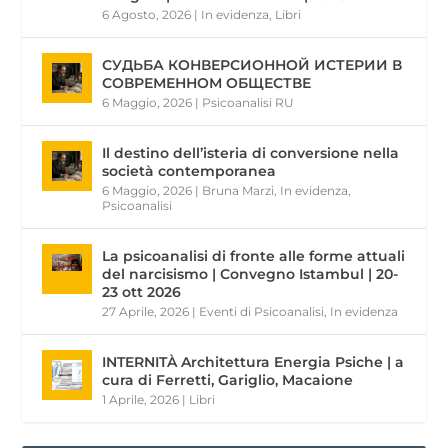
6 Agosto, 2026
|
In evidenza
,
Libri
СУДЬБА КОНВЕРСИОННОЙ ИСТЕРИИ В
СОВРЕМЕННОМ ОБЩЕСТВЕ
6 Maggio, 2026
|
Psicoanalisi RU
Il destino dell’isteria di conversione nella
società contemporanea
6 Maggio, 2026
|
Bruna Marzi
,
In evidenza
,
Psicoanalisi
La psicoanalisi di fronte alle forme attuali
del narcisismo | Convegno Istambul | 20-
23 ott 2026
27 Aprile, 2026
|
Eventi di Psicoanalisi
,
In evidenza
INTERNITÀ Architettura Energia Psiche | a
cura di Ferretti, Gariglio, Macaione
1 Aprile, 2026
|
Libri