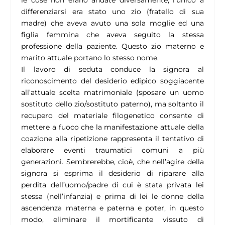
le cose non erano andate diversamente; l’unico a
differenziarsi era stato uno zio (fratello di sua
madre) che aveva avuto una sola moglie ed una
figlia femmina che aveva seguito la stessa
professione della paziente. Questo zio materno e
marito attuale portano lo stesso nome.
Il lavoro di seduta conduce la signora al
riconoscimento del desiderio edipico soggiacente
all’attuale scelta matrimoniale (sposare un uomo
sostituto dello zio/sostituto paterno), ma soltanto il
recupero del materiale filogenetico consente di
mettere a fuoco che la manifestazione attuale della
coazione alla ripetizione rappresenta il tentativo di
elaborare eventi traumatici comuni a più
generazioni. Sembrerebbe, cioè, che nell’agire della
signora si esprima il desiderio di riparare alla
perdita dell’uomo/padre di cui è stata privata lei
stessa (nell’infanzia) e prima di lei le donne della
ascendenza materna e paterna e poter, in questo
modo, eliminare il mortificante vissuto di