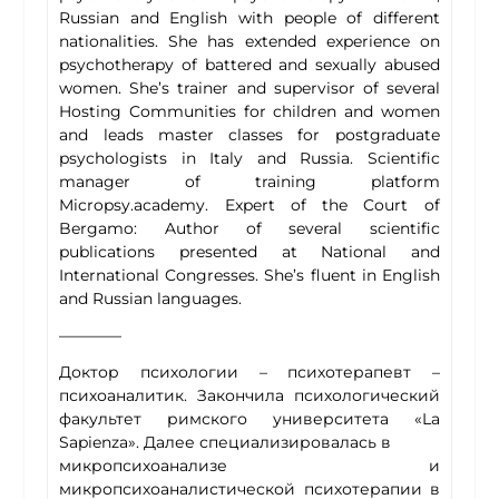
Russian and English with people of different
nationalities. She has extended experience on
psychotherapy of battered and sexually abused
women. She’s trainer and supervisor of several
Hosting Communities for children and women
and leads master classes for postgraduate
psychologists in Italy and Russia. Scientific
manager of training platform
Micropsy.academy. Expert of the Court of
Bergamo: Author of several scientific
publications presented at National and
International Congresses. She’s fluent in English
and Russian languages.
————
Доктор психологии – психотерапевт –
психоаналитик. Закончила психологический
факультет римского университета «La
Sapienza». Далее специализировалась в
микропсихоанализе и
микропсихоаналистической психотерапии в