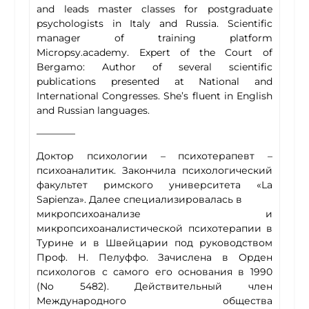
and leads master classes for postgraduate
psychologists in Italy and Russia. Scientific
manager of training platform
Micropsy.academy. Expert of the Court of
Bergamo: Author of several scientific
publications presented at National and
International Congresses. She’s fluent in English
and Russian languages.
————
Доктор психологии – психотерапевт –
психоаналитик. Закончила психологический
факультет римского университета «La
Sapienza». Далее специализировалась в
микропсихоанализе и
микропсихоаналистической психотерапии в
Турине и в Швейцарии под руководством
Проф. Н. Пелуффо. Зачислена в Орден
психологов с самого его основания в 1990
(No 5482). Действительный член
Международного общества