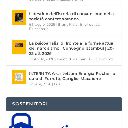
Il destino dell’isteria di conversione nella
società contemporanea
6 Maggio, 2026
|
Bruna Marzi
,
In evidenza
,
Psicoanalisi
La psicoanalisi di fronte alle forme attuali
del narcisismo | Convegno Istambul | 20-
23 ott 2026
27 Aprile, 2026
|
Eventi di Psicoanalisi
,
In evidenza
INTERNITÀ Architettura Energia Psiche | a
cura di Ferretti, Gariglio, Macaione
1 Aprile, 2026
|
Libri
SOSTENITORI