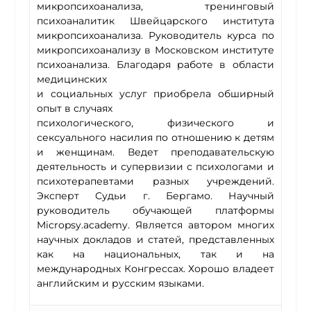
микропсихоанализа, тренинговый
психоаналитик Швейцарского института
микропсихоанализа. Руководитель курса по
микропсихоанализу в Московском институте
психоанализа. Благодаря работе в области
медицинских
и социальных услуг приобрела обширный
опыт в случаях
психологического, физического и
сексуального насилия по отношению к детям
и женщинам. Ведет преподавательскую
деятельность и супервизии с психологами и
психотерапевтами разных учреждений.
Эксперт Судьи г. Бергамо. Научный
руководитель обучающей платформы
Micropsy.academy. Является автором многих
научных докладов и статей, представленных
как на национальных, так и на
международных Конгрессах. Хорошо владеет
английским и русским языками.