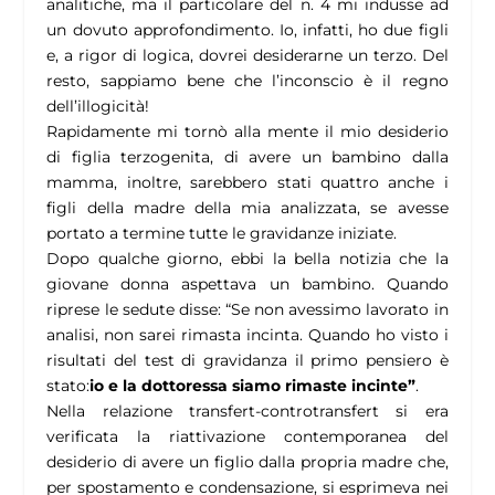
analitiche, ma il particolare del n. 4 mi indusse ad
un dovuto approfondimento. Io, infatti, ho due figli
e, a rigor di logica, dovrei desiderarne un terzo. Del
resto, sappiamo bene che l’inconscio è il regno
dell’illogicità!
Rapidamente mi tornò alla mente il mio desiderio
di figlia terzogenita, di avere un bambino dalla
mamma, inoltre, sarebbero stati quattro anche i
figli della madre della mia analizzata, se avesse
portato a termine tutte le gravidanze iniziate.
Dopo qualche giorno, ebbi la bella notizia che la
giovane donna aspettava un bambino. Quando
riprese le sedute disse: “Se non avessimo lavorato in
analisi, non sarei rimasta incinta. Quando ho visto i
risultati del test di gravidanza il primo pensiero è
stato:
io e la dottoressa
siamo rimaste incinte”
.
Nella relazione transfert-controtransfert si era
verificata la riattivazione contemporanea del
desiderio di avere un figlio dalla propria madre che,
per spostamento e condensazione, si esprimeva nei