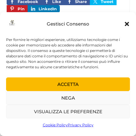
Facebook
Like
Share
Tweet
Pin
LinkedIn
Gestisci Consenso
CONDIVIDERE:
Per fornire le migliori esperienze, utilizziamo tecnologie come i
cookie per memorizzare e/o accedere alle informazioni del
dispositivo. Il consenso a queste tecnologie ci permetterà di
elaborare dati come il comportamento di navigazione o ID unici su
questo sito. Non acconsentire o ritirare il consenso può influire
PRECEDENTE
PROSSIMO
negativamente su alcune caratteristiche e funzioni.
ВНУТРИУТРОБНЫЕ
The Micro-dynamics of
ACCETTA
ТРАВМЫ И
the Transference
АЛКОГОЛИЗМ
NEGA
POST CORRELATI
VISUALIZZA LE PREFERENZE
Cookie Policy
Privacy Policy