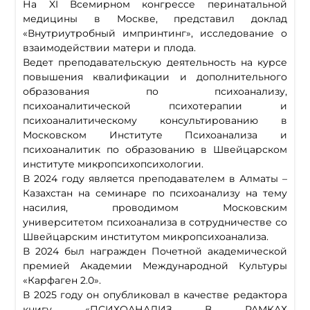
На XI Всемирном конгрессе перинатальной
медицины в Москве, представил доклад
«Внутриутробный импринтинг», исследование о
взаимодействии матери и плода.
Ведет преподавательскую деятельность на курсе
повышения квалификации и дополнительного
образования по психоанализу,
психоаналитической психотерапии и
психоаналитическому консультированию в
Московском Институте Психоанализа и
психоаналитик по образованию в Швейцарском
институте микропсихопсихологии.
В 2024 году является преподавателем в Алматы –
Казахстан на семинаре по психоанализу на тему
насилия, проводимом Московским
университетом психоанализа в сотрудничестве со
Швейцарским институтом микропсихоанализа.
В 2024 был награжден Почетной академической
премией Академии Международной Культуры
«Карфаген 2.0».
В 2025 году он опубликовал в качестве редактора
книгу «ПСИХОАНАЛИЗ В РАМКАХ