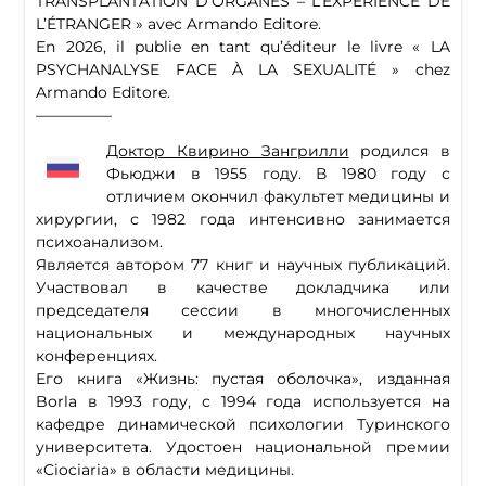
TRANSPLANTATION D’ORGANES – L’EXPÉRIENCE DE
L’ÉTRANGER » avec Armando Editore.
En 2026, il publie en tant qu’éditeur le livre « LA
PSYCHANALYSE FACE À LA SEXUALITÉ » chez
Armando Editore.
—————
Доктор Квирино Зангрилли
родился в
Фьюджи в 1955 году. В 1980 году с
отличием окончил факультет медицины и
хирургии, с 1982 года интенсивно занимается
психоанализом.
Является автором 77 книг и научных публикаций.
Участвовал в качестве докладчика или
председателя сессии в многочисленных
национальных и международных научных
конференциях.
Его книга «Жизнь: пустая оболочка», изданная
Borla в 1993 году, с 1994 года используется на
кафедре динамической психологии Туринского
университета. Удостоен национальной премии
«Ciociaria» в области медицины.