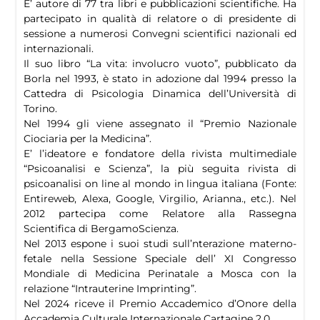
E’ autore di 77 tra libri e pubblicazioni scientifiche. Ha
partecipato in qualità di relatore o di presidente di
sessione a numerosi Convegni scientifici nazionali ed
internazionali.
Il suo libro “La vita: involucro vuoto”, pubblicato da
Borla nel 1993, è stato in adozione dal 1994 presso la
Cattedra di Psicologia Dinamica dell’Università di
Torino.
Nel 1994 gli viene assegnato il “Premio Nazionale
Ciociaria per la Medicina”.
E’ l’ideatore e fondatore della rivista multimediale
“Psicoanalisi e Scienza”, la più seguita rivista di
psicoanalisi on line al mondo in lingua italiana (Fonte:
Entireweb, Alexa, Google, Virgilio, Arianna., etc.). Nel
2012 partecipa come Relatore alla Rassegna
Scientifica di BergamoScienza.
Nel 2013 espone i suoi studi sull’nterazione materno-
fetale nella Sessione Speciale dell’ XI Congresso
Mondiale di Medicina Perinatale a Mosca con la
relazione “Intrauterine Imprinting”.
Nel 2024 riceve il Premio Accademico d’Onore della
Accademia Culturale Internazionale Cartagine 2.0.