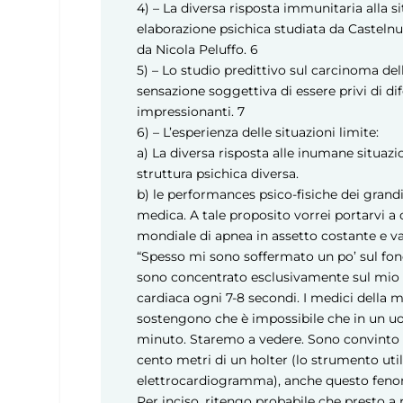
4) – La diversa risposta immunitaria alla si
elaborazione psichica studiata da Castel
da Nicola Peluffo.
6
5) – Lo studio predittivo sul carcinoma del
sensazione soggettiva di essere privi di di
impressionanti.
7
6) – L’esperienza delle situazioni limite:
a) La diversa risposta alle inumane situazi
struttura psichica diversa.
b) le performances psico-fisiche dei grandi
medica. A tale proposito vorrei portarvi 
mondiale di apnea in assetto costante e va
“Spesso mi sono soffermato un po’ sul fond
sono concentrato esclusivamente sul mio 
cardiaca ogni 7-8 secondi. I medici della 
sostengono che è impossibile che in un uo
minuto. Staremo a vedere. Sono convinto ch
cento metri di un holter (lo strumento util
elettrocardiogramma), anche questo fenom
Per inciso, ritengo probabile che presto a 