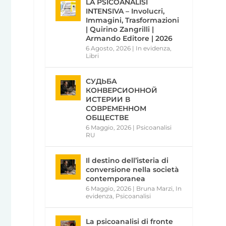
LA PSICOANALISI
INTENSIVA – Involucri,
Immagini, Trasformazioni
| Quirino Zangrilli |
Armando Editore | 2026
6 Agosto, 2026
|
In evidenza
,
Libri
СУДЬБА
КОНВЕРСИОННОЙ
ИСТЕРИИ В
СОВРЕМЕННОМ
ОБЩЕСТВЕ
6 Maggio, 2026
|
Psicoanalisi
RU
Il destino dell’isteria di
conversione nella società
contemporanea
6 Maggio, 2026
|
Bruna Marzi
,
In
evidenza
,
Psicoanalisi
La psicoanalisi di fronte