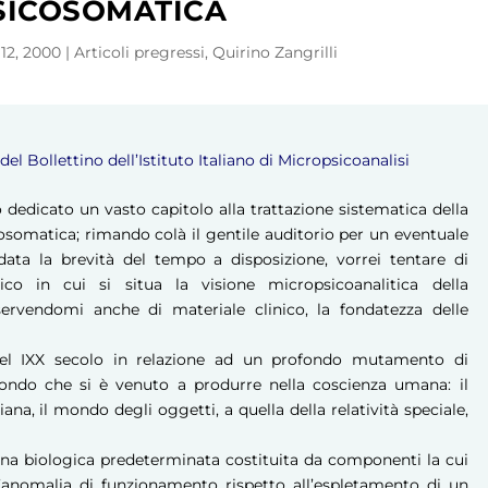
SICOSOMATICA
12, 2000
|
Articoli pregressi
,
Quirino Zangrilli
el Bollettino dell’Istituto Italiano di Micropsicoanalisi
o dedicato un vasto capitolo alla trattazione sistematica della
osomatica; rimando colà il gentile auditorio per un eventuale
ta la brevità del tempo a disposizione, vorrei tentare di
gico in cui si situa la visione micropsicoanalitica della
ervendomi anche di materiale clinico, la fondatezza delle
del IXX secolo in relazione ad un profondo mutamento di
ondo che si è venuto a produrre nella coscienza umana: il
na, il mondo degli oggetti, a quella della relatività speciale,
a biologica predeterminata costituita da componenti la cui
’anomalia di funzionamento rispetto all’espletamento di un