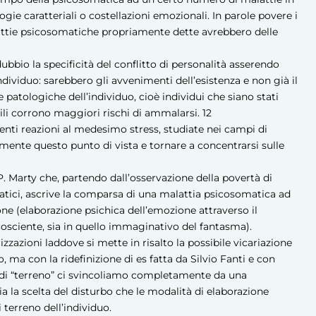
logie caratteriali o costellazioni emozionali. In parole povere i
attie psicosomatiche propriamente dette avrebbero delle
ubbio la specificità del conflitto di personalità asserendo
individuo: sarebbero gli avvenimenti dell’esistenza e non già il
te patologiche dell’individuo, cioè individui che siano stati
bili corrono maggiori rischi di ammalarsi.
12
erenti reazioni al medesimo stress, studiate nei campi di
mente questo punto di vista e tornare a concentrarsi sulle
. Marty che, partendo dall’osservazione della povertà di
atici, ascrive la comparsa di una malattia psicosomatica ad
one (elaborazione psichica dell’emozione attraverso il
 cosciente, sia in quello immaginativo del fantasma).
rizzazioni laddove si mette in risalto la possibile vicariazione
, ma con la ridefinizione di es fatta da Silvio Fanti e con
 di “terreno” ci svincoliamo completamente da una
ia la scelta del disturbo che le modalità di elaborazione
 terreno dell’individuo.