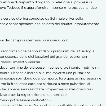
tuazione di trapianto d’organo in relazione ai processi di
nuovo Tedesco
5
e approfondita in senso micropsicoanalitico
la cervice uterina condotto da Schmale e Iker sulla
fese e senza speranze che ha dato dei risultati assolutamente
oni dei campi di sterminio di individui con
 recordman che hanno sfidato i pregiudizi della fisiologia
a conoscenza delle dichiarazioni del grande recordman
riabile Umberto Pelizzari:
o, al termine delle discese in apnea oltre i cento metri, e mi
cuore. Ebbene è incredibile, ma avverto una pulsazione
mia equipe sorridono quando riporto loro queste impressioni e
mo la frequenza cardiaca si riduca a nove pulsazioni al
e, appena sarà realizzata l’impermeabilizzazione oltre i
izzato per la registrazione di un normale
eno potrà essere verificato.”
8
ridere sarà Umberto Pelizzari: solo negli ultimi anni sono stati