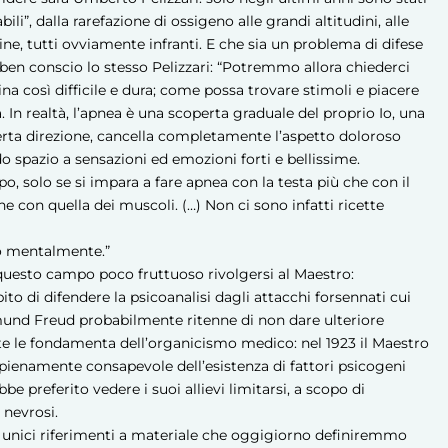
abili”, dalla rarefazione di ossigeno alle grandi altitudini, alle
ine, tutti ovviamente infranti. E che sia un problema di difese
ben conscio lo stesso Pelizzari: “Potremmo allora chiederci
a così difficile e dura; come possa trovare stimoli e piacere
a. In realtà, l’apnea è una scoperta graduale del proprio Io, una
certa direzione, cancella completamente l’aspetto doloroso
ndo spazio a sensazioni ed emozioni forti e bellissime.
mpo, solo se si impara a fare apnea con la testa più che con il
he con quella dei muscoli. (…) Non ci sono infatti ricette
to mentalmente.”
questo campo poco fruttuoso rivolgersi al Maestro:
 di difendere la psicoanalisi dagli attacchi forsennati cui
mund Freud probabilmente ritenne di non dare ulteriore
e le fondamenta dell’organicismo medico: nel 1923 il Maestro
pienamente consapevole dell’esistenza di fattori psicogeni
 preferito vedere i suoi allievi limitarsi, a scopo di
 nevrosi.
i unici riferimenti a materiale che oggigiorno definiremmo