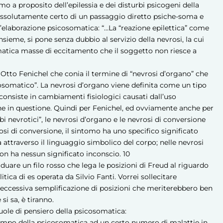
o a proposito dell’epilessia e dei disturbi psicogeni della
à assolutamente certo di un passaggio diretto psiche-soma e
ll’elaborazione psicosomatica: “…La “reazione epilettica” come
ieme, si pone senza dubbio al servizio della nevrosi, la cui
omatica masse di eccitamento che il soggetto non riesce a
Otto Fenichel che conia il termine di “nevrosi d’organo” che
cosomatico”. La nevrosi d’organo viene definita come un tipo
 consiste in cambiamenti fisiologici causati dall’uso
ne in questione. Quindi per Fenichel, ed ovviamente anche per
bi nevrotici”, le nevrosi d’organo e le nevrosi di conversione
si di conversione, il sintomo ha uno specifico significato
a attraverso il linguaggio simbolico del corpo; nelle nevrosi
on ha nessun significato inconscio.
10
uare un filo rosso che lega le posizioni di Freud al riguardo
tica di es operata da Silvio Fanti. Vorrei sollecitare
un’eccessiva semplificazione di posizioni che meriterebbero ben
i sa, è tiranno.
uole di pensiero della psicosomatica:
 campo della psicosomatica ad un certo numero di malattie in