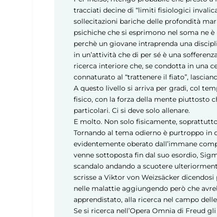
tracciati decine di “limiti fisiologici invalic
sollecitazioni bariche delle profondità mar
psichiche che si esprimono nel soma ne è 
perchè un giovane intraprenda una disciplin
in un’attività che di per sé è una sofferenz
ricerca interiore che, se condotta in una 
connaturato al “trattenere il fiato”, lascia
A questo livello si arriva per gradi, col te
fisico, con la forza della mente piuttosto c
particolari. Ci si deve solo allenare.
E molto. Non solo fisicamente, soprattut
Tornando al tema odierno è purtroppo in 
evidentemente oberato dall’immane compito
venne sottoposta fin dal suo esordio, Sig
scandalo andando a scuotere ulteriorment
scrisse a Viktor von Weizsäcker dicendosi 
nelle malattie aggiungendo però che avrebbe
apprendistato, alla ricerca nel campo delle
Se si ricerca nell’Opera Omnia di Freud gl