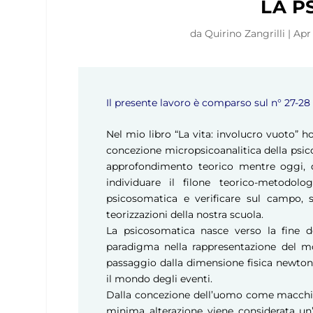
LA P
da
Quirino Zangrilli
|
Apr 
Il presente lavoro è comparso sul n° 27-28 d
Nel mio libro “La vita: involucro vuoto” h
concezione micropsicoanalitica della psic
approfondimento teorico mentre oggi, da
individuare il filone teorico-metodolo
psicosomatica e verificare sul campo, s
teorizzazioni della nostra scuola.
La psicosomatica nasce verso la fine 
paradigma nella rappresentazione del m
passaggio dalla dimensione fisica newtonia
il mondo degli eventi.
Dalla concezione dell’uomo come macchin
minima alterazione viene considerata un