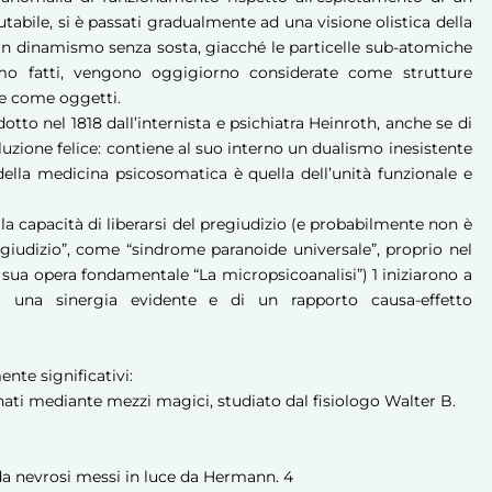
ile, si è passati gradualmente ad una visione olistica della
un dinamismo senza sosta, giacché le particelle sub-atomiche
amo fatti, vengono oggigiorno considerate come strutture
he come oggetti.
otto nel 1818 dall’internista e psichiatra Heinroth, anche se di
uzione felice: contiene al suo interno un dualismo inesistente
della medicina psicosomatica è quella dell’unità funzionale e
a capacità di liberarsi del pregiudizio (e probabilmente non è
egiudizio”, come “sindrome paranoide universale”, proprio nel
a sua opera fondamentale “La micropsicoanalisi”)
1
iniziarono a
 di una sinergia evidente e di un rapporto causa-effetto
ente significativi:
nati mediante mezzi magici, studiato dal fisiologo Walter B.
i da nevrosi messi in luce da Hermann.
4