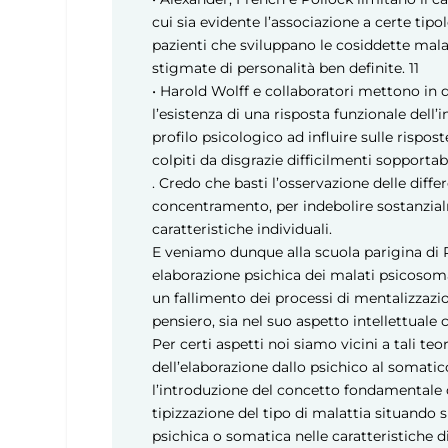
cui sia evidente l’associazione a certe tipo
pazienti che sviluppano le cosiddette mal
stigmate di personalità ben definite.
11
• Harold Wolff e collaboratori mettono in d
l’esistenza di una risposta funzionale dell’
profilo psicologico ad influire sulle rispos
colpiti da disgrazie difficilmenti sopporta
. Credo che basti l’osservazione delle diff
concentramento, per indebolire sostanzial
caratteristiche individuali.
E veniamo dunque alla scuola parigina di P
elaborazione psichica dei malati psicosom
un fallimento dei processi di mentalizzazi
pensiero, sia nel suo aspetto intellettuale
Per certi aspetti noi siamo vicini a tali teo
dell’elaborazione dallo psichico al somatico
l’introduzione del concetto fondamentale
tipizzazione del tipo di malattia situando s
psichica o somatica nelle caratteristiche di