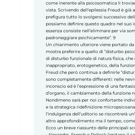
come inerente alla psicosomatica li troviam
vista. Scrivendo dell’epilessia Freud è gi
prefigura tutto lo svolgersi successivo de
possiamo definire questo quadro nel suo ins
essenza consiste nell’eliminare per via s
padroneggiare psichicamente”.
9
Un chiarimento ulteriore viene portato da 
mostra preferire a quello di “disturbo psi
di disturbo funzionale di natura fisica, che
inappropriato, erotogenetico, della funzio
Freud che però continua a definirle “distur
sono completamente differenti: nelle nevro
inconscio ed è l’espressione di una fantasi
d’organo, il cambiamento della funzione n
Nondimeno sarà per noi confortante individ
e la strategica ridefinizione micropsicoanali
l’indulgenza dell’uditorio se riscontrerà 
altro approfondimento ma il tempo, come s
Ecco un breve riassunto delle principali sc
• Alexander, French e Pollock limitano il