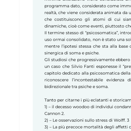
programma dato, considerato come immutab
realtà, che viene considerata animata da 
che costituiscono gli atomi di cui si
dinamiche, cioè come eventi, piuttosto c
Il termine stesso di “psicosomatica”, introd
uso ormai consolidato, non è stato una sol
mentre l’ipotesi stessa che sta alla base 
sinergica di soma e psiche.
Gli studiosi che progressivamente ebbero l
un caso che Silvio Fanti esponesse il “pr
capitolo dedicato alla psicosomatica dell
riconoscere l’incontestabile evidenza
bidirezionale tra psiche e soma.
Tanto per citarne i più eclatanti e storicam
1) – il decesso woodoo di individui condan
Cannon
2
.
2) – Le osservazioni sullo stress di Wolff.
3
3) – La più precoce mortalità degli affett