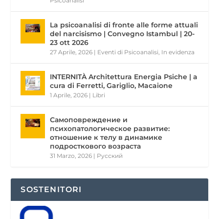
Psicoanalisi
La psicoanalisi di fronte alle forme attuali
del narcisismo | Convegno Istambul | 20-
23 ott 2026
27 Aprile, 2026
|
Eventi di Psicoanalisi
,
In evidenza
INTERNITÀ Architettura Energia Psiche | a
cura di Ferretti, Gariglio, Macaione
1 Aprile, 2026
|
Libri
Самоповреждение и
психопатологическое развитие:
отношение к телу в динамике
подросткового возраста
31 Marzo, 2026
|
Pусский
SOSTENITORI