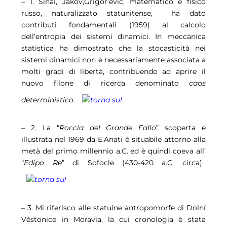
– 1.
Sinai, Jakov,Grigor’evič, matematico e fisico
russo, naturalizzato statunitense, ha dato
contributi fondamentali (1959) al calcolo
dell’entropia dei sistemi dinamici. In meccanica
statistica ha dimostrato che la stocasticità nei
sistemi dinamici non è necessariamente associata a
molti gradi di libertà, contribuendo ad aprire il
nuovo filone di ricerca denominato
caos
deterministico.
– 2.
La “
Roccia del Grande Fallo
” scoperta e
illustrata nel 1969 da E.Anati è situabile attorno alla
metà del primo millennio a.C. ed è quindi coeva all’
“
Edipo Re
” di Sofocle (430-420 a.C. circa).
– 3.
Mi riferisco alle statuine antropomorfe di Dolní
Věstonice in Moravia, la cui cronologia è stata