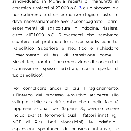
s’individuano in Moravia reperti di manufatti in
ceramica risalenti al 23.000 a.C.
3
e un abbozzo, sia
pur rudimentale, di un simbolismo logico – astratto
deve necessariamente aver accompagnato i primi
esperimenti di agricoltura in Indocina, risalenti
circa all’11.000 a.C. Rilevamenti che sembrano
scuotere nel profondo le stesse suddivisioni tra
Paleolitico Superiore e Neolitico e richiedono
l’inserimento di fasi di transizione come il
Mesolitico, tramite l’intermediazione di concetti di
connessione, spesso arbitrari, come quello di
‘Epipaleolitico’.
Per complicare ancor di più il ragionamento,
all’interno del processo evolutivo attinente allo
sviluppo delle capacità simboliche e delle facoltà
rappresentazionali del Sapiens S., devono essere
inclusi svariati fenomeni, quali i fattori innati (gli
NGF di Rita Levi Montalcini), le indefinibili
espansioni spontanee di pensiero intuitivo, le