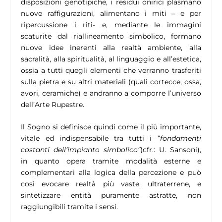
disposizioni genotipiche, i residui onirici plasmano
nuove raffigurazioni, alimentano i miti – e per
ripercussione i riti- e, mediante le immagini
scaturite dal riallineamento simbolico, formano
nuove idee inerenti alla realtà ambiente, alla
sacralità, alla spiritualità, al linguaggio e all’estetica,
ossia a tutti quegli elementi che verranno trasferiti
sulla pietra e su altri materiali (quali cortecce, ossa,
avori, ceramiche) e andranno a comporre l’universo
dell’Arte Rupestre.
Il Sogno si definisce quindi come il più importante,
vitale ed indispensabile tra tutti i “
fondamenti
costanti dell’impianto simbolico”
(cfr.: U. Sansoni),
in quanto opera tramite modalità esterne e
complementari alla logica della percezione e può
così evocare realtà più vaste, ultraterrene, e
sintetizzare entità puramente astratte, non
raggiungibili tramite i sensi.