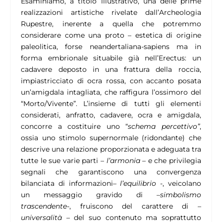
Esaminiamo, a titolo illustrativo, una delle prime
realizzazioni artistiche rivelate dall’Archeologia
Rupestre, inerente a quella che potremmo
considerare come una proto – estetica di origine
paleolitica, forse neandertaliana-sapiens ma in
forma embrionale situabile già nell’Erectus: un
cadavere deposto in una frattura della roccia,
impiastricciato di ocra rossa, con accanto posata
un’amigdala intagliata, che raffigura l’ossimoro del
“Morto/Vivente”. L’insieme di tutti gli elementi
considerati, anfratto, cadavere, ocra e amigdala,
concorre a costituire uno “
schema percettivo”
,
ossia uno stimolo supernormale (ridondante) che
descrive una relazione proporzionata e adeguata tra
tutte le sue varie parti –
l’armonia
– e che privilegia
segnali che garantiscono una convergenza
bilanciata di informazioni
– l’equilibrio
-, veicolano
un messaggio gravido di –
simbolismo
trascendente
-, fruiscono del carattere di –
universalità –
del suo contenuto ma soprattutto