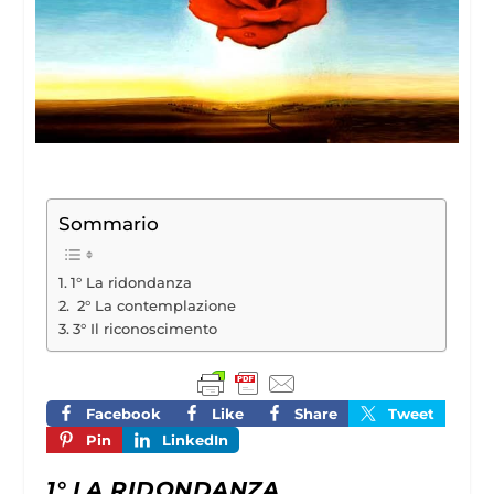
Sommario
1° La ridondanza
2° La contemplazione
3° Il riconoscimento
Facebook
Like
Share
Tweet
Pin
LinkedIn
1° LA RIDONDANZA