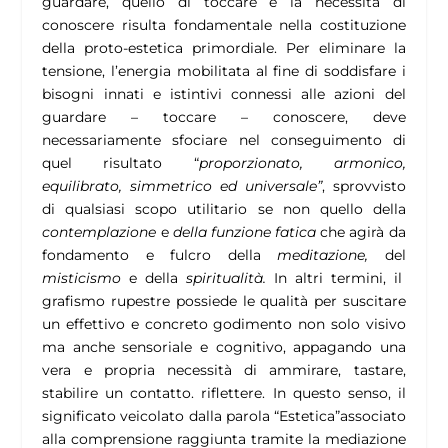
guardare, quello di toccare e la necessità di
conoscere risulta fondamentale nella costituzione
della proto-estetica primordiale. Per eliminare la
tensione, l’energia mobilitata al fine di soddisfare i
bisogni innati e istintivi connessi alle azioni del
guardare – toccare – conoscere, deve
necessariamente sfociare nel conseguimento di
quel risultato “
proporzionato, armonico,
equilibrato, simmetrico ed universale”
, sprovvisto
di qualsiasi scopo utilitario se non quello della
contemplazione
e
della funzione fatica
che agirà da
fondamento e fulcro della
meditazione,
del
misticismo
e della
spiritualità.
In altri termini, il
grafismo rupestre possiede le qualità per suscitare
un effettivo e concreto godimento non solo visivo
ma anche sensoriale e cognitivo, appagando una
vera e propria necessità di ammirare, tastare,
stabilire un contatto. riflettere. In questo senso, il
significato veicolato dalla parola “Estetica”associato
alla comprensione raggiunta tramite la mediazione