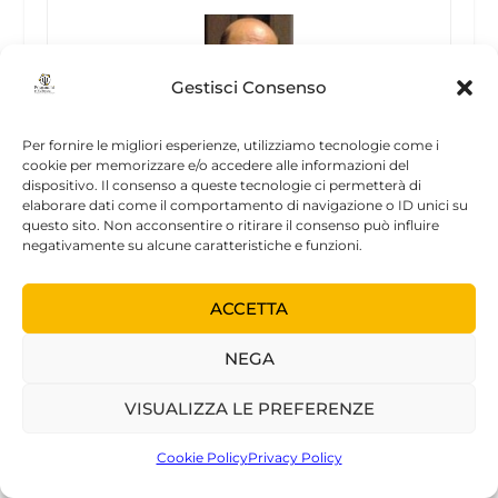
Gestisci Consenso
Per fornire le migliori esperienze, utilizziamo tecnologie come i
Bolmida Pierluigi
cookie per memorizzare e/o accedere alle informazioni del
dispositivo. Il consenso a queste tecnologie ci permetterà di
elaborare dati come il comportamento di navigazione o ID unici su
Pier Luigi Bolmida, Specialista in Psicologia
questo sito. Non acconsentire o ritirare il consenso può influire
Clinica e Patologica, Università Paris V,
negativamente su alcune caratteristiche e funzioni.
Formatore in Psicodiagnosi presso le
A.A/S.S./L.L. della Regione Piemonte
Nel 1976, in occasione del suo Dottorato di
ACCETTA
ricerca, partecipa come rorschachista all’équipe
della Clinica S.Anne de Paris diretta dal
NEGA
Prof.Pichot alla messa a punto dei Sali di Litio
per la cura delle Depressioni Unipolari
VISUALIZZA LE PREFERENZE
Viene nominato nel 1984 presso le U.S.L. di
Torino come Formatore Responsabile di tutte le
Cookie Policy
Privacy Policy
Équipes per la diagnosi dei disturbi mentali e
tossicodipendenze