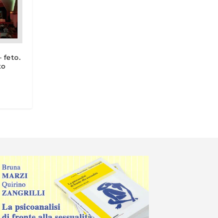
 feto.
to