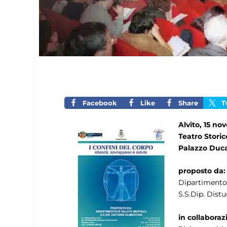
Facebook
Like
Share
T
Alvito, 15 n
Teatro Stori
Palazzo Ducal
proposto da:
Dipartimento 
S.S.Dip. Distu
in collaboraz