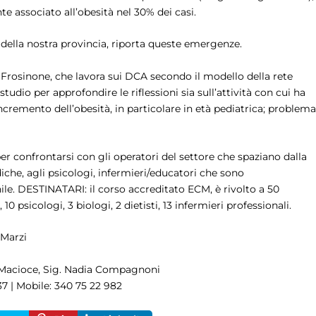
 associato all’obesità nel 30% dei casi.
io della nostra provincia, riporta queste emergenze.
 Frosinone, che lavora sui DCA secondo il modello della rete
udio per approfondire le riflessioni sia sull’attività con cui ha
cremento dell’obesità, in particolare in età pediatrica; problema
r confrontarsi con gli operatori del settore che spaziano dalla
iche, agli psicologi, infermieri/educatori che sono
e. DESTINATARI: il corso accreditato ECM, è rivolto a 50
10 psicologi, 3 biologi, 2 dietisti, 13 infermieri professionali.
 Marzi
o Macioce, Sig. Nadia Compagnoni
 37 | Mobile: 340 75 22 982