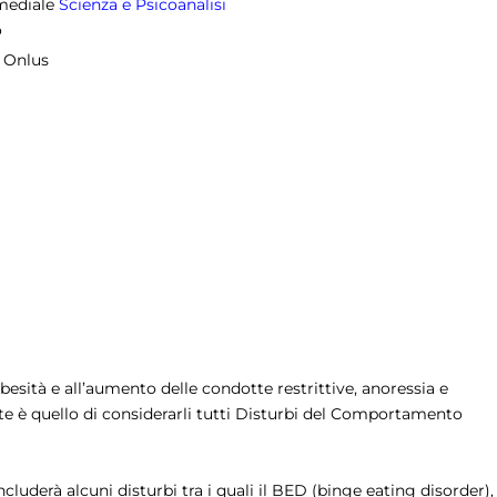
imediale
Scienza e Psicoanalisi
o
a Onlus
besità e all’aumento delle condotte restrittive, anoressia e
e è quello di considerarli tutti Disturbi del Comportamento
luderà alcuni disturbi tra i quali il BED (binge eating disorder),