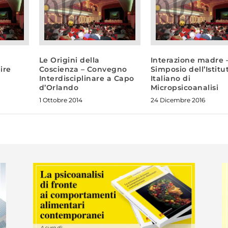
Le Origini della
Interazione madre –
ire
Coscienza – Convegno
Simposio dell’Istitu
Interdisciplinare a Capo
Italiano di
d’Orlando
Micropsicoanalisi
1 Ottobre 2014
24 Dicembre 2016