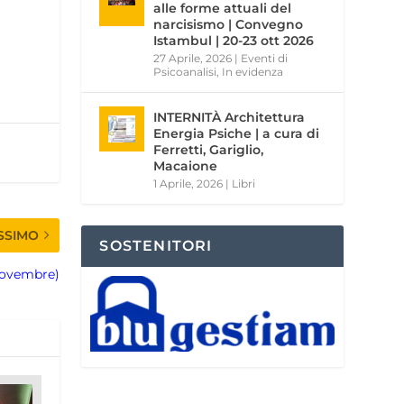
alle forme attuali del
narcisismo | Convegno
Istambul | 20-23 ott 2026
27 Aprile, 2026
|
Eventi di
Psicoanalisi
,
In evidenza
INTERNITÀ Architettura
Energia Psiche | a cura di
Ferretti, Gariglio,
Macaione
1 Aprile, 2026
|
Libri
SSIMO
SOSTENITORI
Novembre)