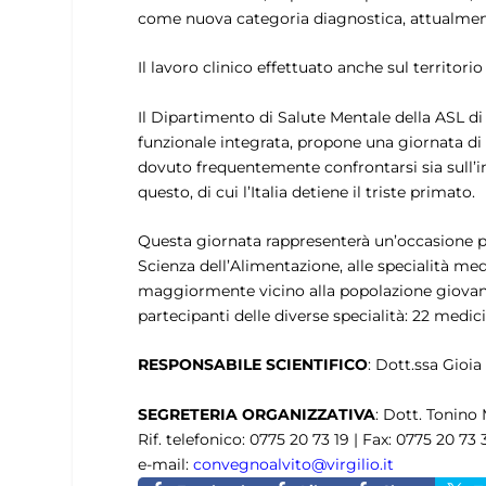
come nuova categoria diagnostica, attualmente
Il lavoro clinico effettuato anche sul territor
Il Dipartimento di Salute Mentale della ASL di
funzionale integrata, propone una giornata di st
dovuto frequentemente confrontarsi sia sull’in
questo, di cui l’Italia detiene il triste primato.
Questa giornata rappresenterà un’occasione pe
Scienza dell’Alimentazione, alle specialità med
maggiormente vicino alla popolazione giovanil
partecipanti delle diverse specialità: 22 medici, 
RESPONSABILE SCIENTIFICO
: Dott.ssa Gioia
SEGRETERIA ORGANIZZATIVA
: Dott. Tonin
Rif. telefonico: 0775 20 73 19 | Fax: 0775 20 73
e-mail:
convegnoalvito@virgilio.it