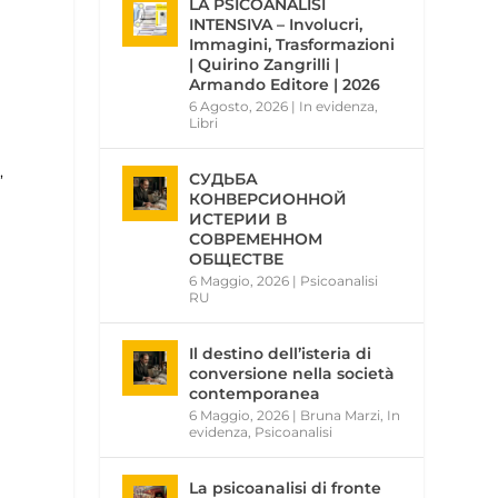
LA PSICOANALISI
INTENSIVA – Involucri,
Immagini, Trasformazioni
| Quirino Zangrilli |
Armando Editore | 2026
6 Agosto, 2026
|
In evidenza
,
Libri
,
СУДЬБА
КОНВЕРСИОННОЙ
ИСТЕРИИ В
СОВРЕМЕННОМ
ОБЩЕСТВЕ
6 Maggio, 2026
|
Psicoanalisi
RU
Il destino dell’isteria di
conversione nella società
contemporanea
6 Maggio, 2026
|
Bruna Marzi
,
In
evidenza
,
Psicoanalisi
La psicoanalisi di fronte