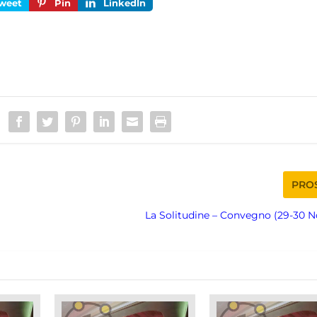
weet
Pin
LinkedIn
PRO
La Solitudine – Convegno (29-30 