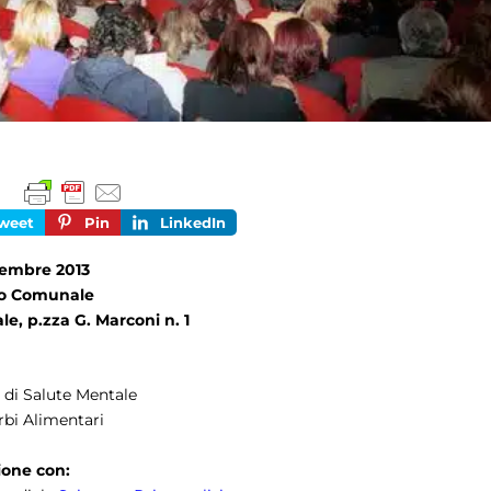
weet
Pin
LinkedIn
ovembre 2013
co Comunale
e, p.zza G. Marconi n. 1
di Salute Mentale
rbi Alimentari
ione con: