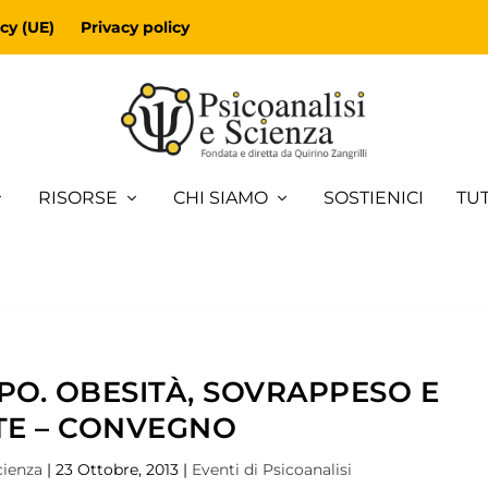
cy (UE)
Privacy policy
RISORSE
CHI SIAMO
SOSTIENICI
TUT
RPO. OBESITÀ, SOVRAPPESO E
TE – CONVEGNO
cienza
|
23 Ottobre, 2013
|
Eventi di Psicoanalisi