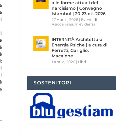
alle forme attuali del
a
narcisismo | Convegno
a
Istambul | 20-23 ott 2026
i
27 Aprile, 2026
|
Eventi di
Psicoanalisi
,
In evidenza
i
INTERNITÀ Architettura
e
Energia Psiche | a cura di
à
Ferretti, Gariglio,
è
Macaione
:
1 Aprile, 2026
|
Libri
i
i
è
SOSTENITORI
a