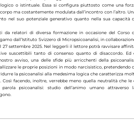
logico o istintuale. Essa si configura piuttosto come una forz
el corpo ma costantemente modulata dall’incontro con l’altro. Un
tanto nel suo potenziale generativo quanto nella sua capacità d
ti da relatori di diversa formazione in occasione del Corso d
gamo dall’Istituto Svizzero di Micropsicoanalisi, in collaborazion
al 27 settembre 2025. Nel leggerli il lettore potrà ravvisare affinit
tive suscettibili tanto di consenso quanto di disaccordo. Ed 
stro avviso, una delle sfide più arricchenti della psicoanalisi
stallizzare le proprie posizioni in modo narcisistico, pretendendo d
ridurre la psicoanalisi alla medesima logica che caratterizza molt
 Così facendo, inoltre, verrebbe meno quella neutralità che le 
la parola psicoanalisi: studio dell’animo umano attraverso l
ngono.