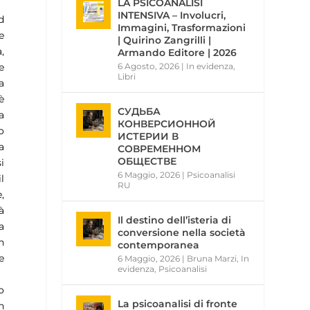
LA PSICOANALISI
INTENSIVA – Involucri,
d
Immagini, Trasformazioni
e
| Quirino Zangrilli |
,
Armando Editore | 2026
6 Agosto, 2026
|
In evidenza
,
e
Libri
a
è
СУДЬБА
a
КОНВЕРСИОННОЙ
o
ИСТЕРИИ В
a
СОВРЕМЕННОМ
ОБЩЕСТВЕ
i
6 Maggio, 2026
|
Psicoanalisi
l
RU
,
à
Il destino dell’isteria di
a
conversione nella società
n
contemporanea
e
6 Maggio, 2026
|
Bruna Marzi
,
In
evidenza
,
Psicoanalisi
o
La psicoanalisi di fronte
n