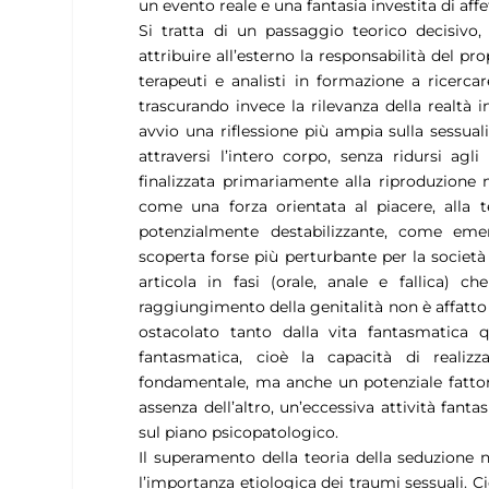
un evento reale e una fantasia investita di aff
Si tratta di un passaggio teorico decisivo,
attribuire all’esterno la responsabilità del pr
terapeuti e analisti in formazione a ricerca
trascurando invece la rilevanza della realt
avvio una riflessione più ampia sulla sessual
attraversi l’intero corpo, senza ridursi agli
finalizzata primariamente alla riproduzione n
come una forza orientata al piacere, alla t
potenzialmente destabilizzante, come em
scoperta forse più perturbante per la società d
articola in fasi (orale, anale e fallica) c
raggiungimento della genitalità non è affatto s
ostacolato tanto dalla vita fantasmatica qua
fantasmatica, cioè la capacità di realizz
fondamentale, ma anche un potenziale fattore 
assenza dell’altro, un’eccessiva attività fanta
sul piano psicopatologico.
Il superamento della teoria della seduzione
l’importanza etiologica dei traumi sessuali. 