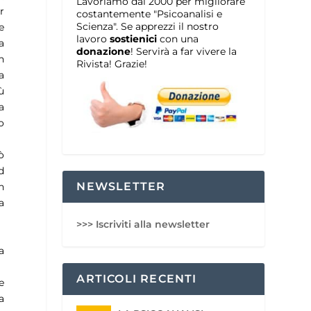
Lavoriamo dal 2000 per migliorare
r
costantemente "Psicoanalisi e
Scienza". Se apprezzi il nostro
e
lavoro
sostienici
con una
a
donazione
! Servirà a far vivere la
n
Rivista! Grazie!
a
ù
a
o
ò
d
NEWSLETTER
n
a
>>> Iscriviti alla newsletter
a
ARTICOLI RECENTI
e
a