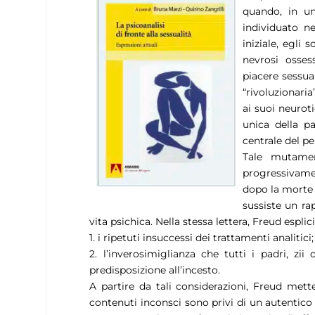
quando, in un
individuato ne
iniziale, egli 
nevrosi osse
piacere sessua
“rivoluzionaria
ai suoi neurot
unica della pa
centrale del p
Tale mutame
progressivament
dopo la morte
sussiste un rap
vita psichica. Nella stessa lettera, Freud espl
1. i ripetuti insuccessi dei trattamenti analitici;
2. l’inverosimiglianza che tutti i padri, zi
predisposizione all’incesto.
A partire da tali considerazioni, Freud mette 
contenuti inconsci sono privi di un autentico m