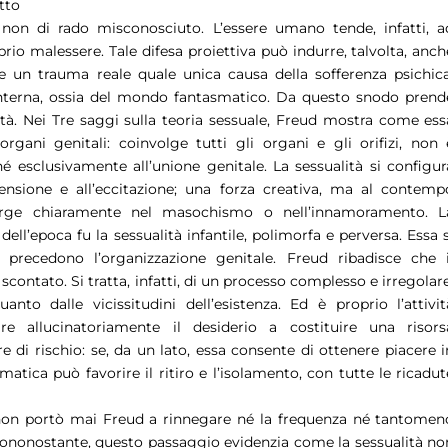
etto
 non di rado misconosciuto. L’essere umano tende, infatti, a
oprio malessere. Tale difesa proiettiva può indurre, talvolta, anch
re un trauma reale quale unica causa della sofferenza psichica
à interna, ossia del mondo fantasmatico. Da questo snodo prend
ità. Nei Tre saggi sulla teoria sessuale, Freud mostra come ess
 organi genitali: coinvolge tutti gli organi e gli orifizi, non 
é esclusivamente all’unione genitale. La sessualità si configur
ensione e all’eccitazione; una forza creativa, ma al contemp
erge chiaramente nel masochismo o nell’innamoramento. L
ell’epoca fu la sessualità infantile, polimorfa e perversa. Essa s
he precedono l’organizzazione genitale. Freud ribadisce che i
contato. Si tratta, infatti, di un processo complesso e irregolare
nto dalle vicissitudini dell’esistenza. Ed è proprio l’attivit
are allucinatoriamente il desiderio a costituire una risors
di rischio: se, da un lato, essa consente di ottenere piacere i
smatica può favorire il ritiro e l’isolamento, con tutte le ricadut
 non portò mai Freud a rinnegare né la frequenza né tantomen
Ciononostante, questo passaggio evidenzia come la sessualità no