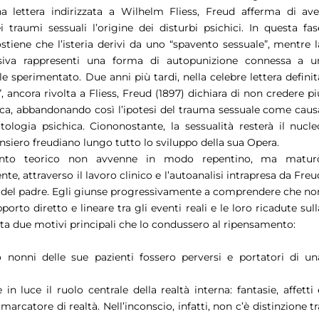
a lettera indirizzata a Wilhelm Fliess, Freud afferma di ave
i traumi sessuali l’origine dei disturbi psichici. In questa fas
sostiene che l’isteria derivi da uno “spavento sessuale”, mentre l
ssiva rappresenti una forma di autopunizione connessa a u
le sperimentato. Due anni più tardi, nella celebre lettera definit
”, ancora rivolta a Fliess, Freud (1897) dichiara di non credere pi
ica, abbandonando così l’ipotesi del trauma sessuale come caus
tologia psichica. Ciononostante, la sessualità resterà il nucle
ensiero freudiano lungo tutto lo sviluppo della sua Opera.
nto teorico non avvenne in modo repentino, ma matur
e, attraverso il lavoro clinico e l’autoanalisi intrapresa da Freu
 del padre. Egli giunse progressivamente a comprendere che no
porto diretto e lineare tra gli eventi reali e le loro ricadute sull
icita due motivi principali che lo condussero al ripensamento:
i o nonni delle sue pazienti fossero perversi e portatori di un
in luce il ruolo centrale della realtà interna: fantasie, affetti 
arcatore di realtà. Nell’inconscio, infatti, non c’è distinzione tr