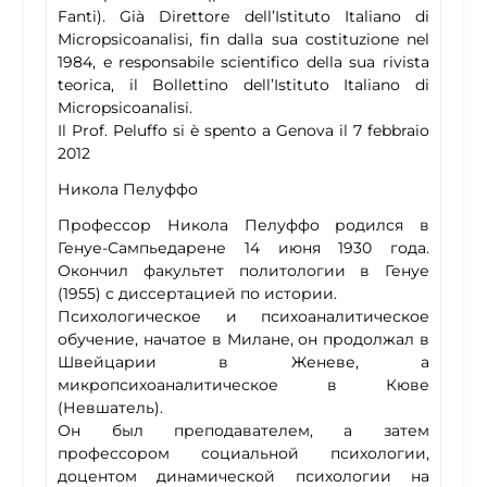
Fanti). Già Direttore dell’Istituto Italiano di
Micropsicoanalisi, fin dalla sua costituzione nel
1984, e responsabile scientifico della sua rivista
teorica, il Bollettino dell’Istituto Italiano di
Micropsicoanalisi.
Il Prof. Peluffo si è spento a Genova il 7 febbraio
2012
Никола Пелуффо
Профессор Никола Пелуффо родился в
Генуе-Сампьедарене 14 июня 1930 года.
Окончил факультет политологии в Генуе
(1955) с диссертацией по истории.
Психологическое и психоаналитическое
обучение, начатое в Милане, он продолжал в
Швейцарии в Женеве, а
микропсихоаналитическое в Кюве
(Невшатель).
Он был преподавателем, а затем
профессором социальной психологии,
доцентом динамической психологии на