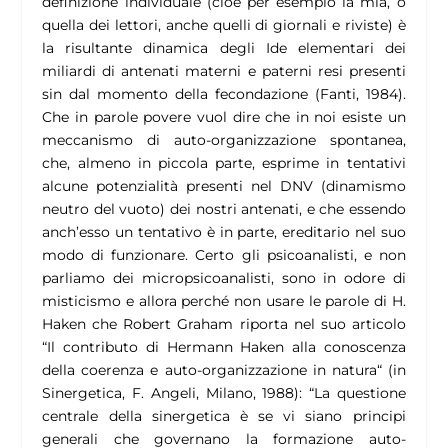
definizione individuale (cioè per esempio la mia, o
quella dei lettori, anche quelli di giornali e riviste) è
la risultante dinamica degli Ide elementari dei
miliardi di antenati materni e paterni resi presenti
sin dal momento della fecondazione (Fanti, 1984).
Che in parole povere vuol dire che in noi esiste un
meccanismo di auto-organizzazione spontanea,
che, almeno in piccola parte, esprime in tentativi
alcune potenzialità presenti nel DNV (dinamismo
neutro del vuoto) dei nostri antenati, e che essendo
anch’esso un tentativo è in parte, ereditario nel suo
modo di funzionare. Certo gli psicoanalisti, e non
parliamo dei micropsicoanalisti, sono in odore di
misticismo e allora perché non usare le parole di H.
Haken che Robert Graham riporta nel suo articolo
“Il contributo di Hermann Haken alla conoscenza
della coerenza e auto-organizzazione in natura“ (in
Sinergetica, F. Angeli, Milano, 1988): “La questione
centrale della sinergetica è se vi siano principi
generali che governano la formazione auto-