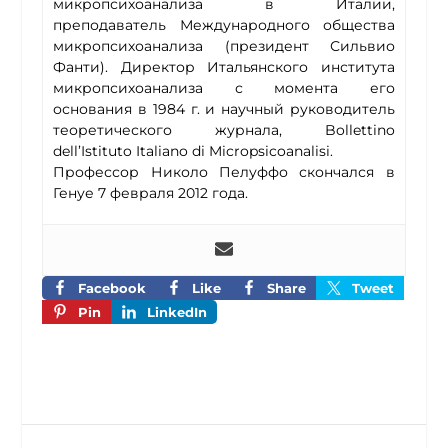
микропсихоанализа в Италии,
преподаватель Международного общества
микропсихоанализа (президент Сильвио
Фанти). Директор Итальянского института
микропсихоанализа с момента его
основания в 1984 г. и научный руководитель
теоретического журнала, Bollettino
dell’Istituto Italiano di Micropsicoanalisi.
Профессор Николо Пелуффо скончался в
Генуе 7 февраля 2012 года.
Facebook
Like
Share
Tweet
Pin
LinkedIn