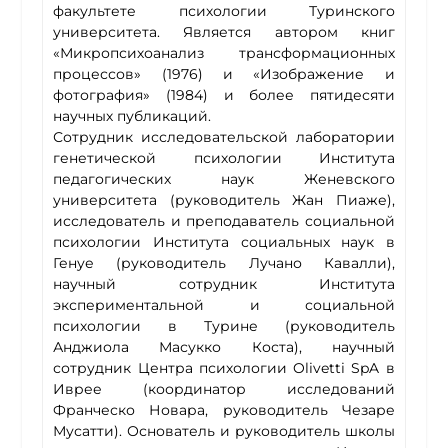
факультете психологии Туринского
университета. Является автором книг
«Микропсихоанализ трансформационных
процессов» (1976) и «Изображение и
фотография» (1984) и более пятидесяти
научных публикаций.
Сотрудник исследовательской лаборатории
генетической психологии Института
педагогических наук Женевского
университета (руководитель Жан Пиаже),
исследователь и преподаватель социальной
психологии Института социальных наук в
Генуе (руководитель Лучано Кавалли),
научный сотрудник Института
экспериментальной и социальной
психологии в Турине (руководитель
Анджиола Масукко Коста), научный
сотрудник Центра психологии Olivetti SpA в
Иврее (координатор исследований
Франческо Новара, руководитель Чезаре
Мусатти). Основатель и руководитель школы