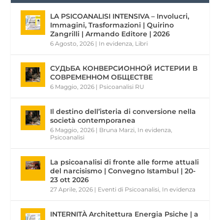
LA PSICOANALISI INTENSIVA – Involucri,
Immagini, Trasformazioni | Quirino
Zangrilli | Armando Editore | 2026
6 Agosto, 2026
|
In evidenza
,
Libri
СУДЬБА КОНВЕРСИОННОЙ ИСТЕРИИ В
СОВРЕМЕННОМ ОБЩЕСТВЕ
6 Maggio, 2026
|
Psicoanalisi RU
Il destino dell’isteria di conversione nella
società contemporanea
6 Maggio, 2026
|
Bruna Marzi
,
In evidenza
,
Psicoanalisi
La psicoanalisi di fronte alle forme attuali
del narcisismo | Convegno Istambul | 20-
23 ott 2026
27 Aprile, 2026
|
Eventi di Psicoanalisi
,
In evidenza
INTERNITÀ Architettura Energia Psiche | a