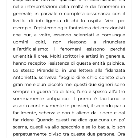
nelle interpretazioni della realtà e dei fenomeni in
generale, in parziale o completa dissonanza con il
livello di intelligenza di chi lo ospita. Vedi per
esempio, l’epistemologia fantasiosa dei creazionisti
che pur, a volte, essendo scienziati e comunque
uomini colti, non riescono a rinunciare
all’artificialismo: i fenomeni esistono perché
un’entità li crea. Molti scrittori e artisti in generale,
hanno recepito l’esistenza di questa entità psichica.
Lo stesso Pirandello, in una lettera alla fidanzata
Antonietta. scriveva: ”
Soglio dire, ch’io consto d’un
gran me e d’un piccolo me: questi due signori sono
sempre in guerra tra di loro; l’uno è spesso all’altro
sommamente antipatico. Il primo è taciturno e
assorto continuamente in pensieri, il secondo parla
facilmente, scherza e non è alieno dal ridere e dal
far ridere. Quando questi ne dice qualcuna un po’
scema, quegli va allo specchio e se lo bacia. Io son
perpetuamente diviso tra queste due persone. Ora