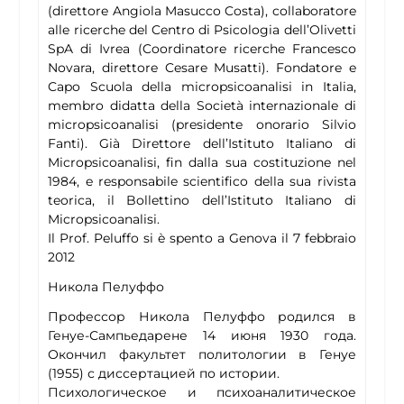
(direttore Angiola Masucco Costa), collaboratore
alle ricerche del Centro di Psicologia dell’Olivetti
SpA di Ivrea (Coordinatore ricerche Francesco
Novara, direttore Cesare Musatti). Fondatore e
Capo Scuola della micropsicoanalisi in Italia,
membro didatta della Società internazionale di
micropsicoanalisi (presidente onorario Silvio
Fanti). Già Direttore dell’Istituto Italiano di
Micropsicoanalisi, fin dalla sua costituzione nel
1984, e responsabile scientifico della sua rivista
teorica, il Bollettino dell’Istituto Italiano di
Micropsicoanalisi.
Il Prof. Peluffo si è spento a Genova il 7 febbraio
2012
Никола Пелуффо
Профессор Никола Пелуффо родился в
Генуе-Сампьедарене 14 июня 1930 года.
Окончил факультет политологии в Генуе
(1955) с диссертацией по истории.
Психологическое и психоаналитическое