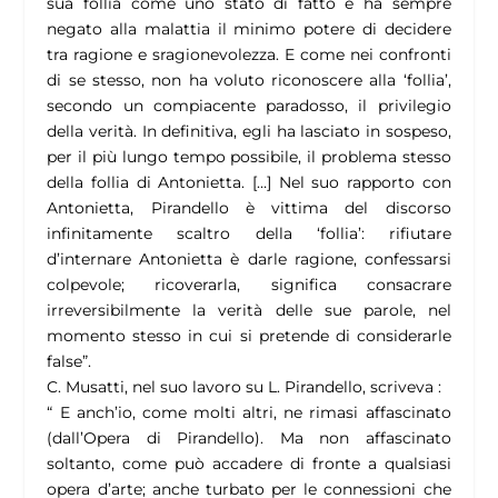
sua follia come uno stato di fatto e ha sempre
negato alla malattia il minimo potere di decidere
tra ragione e sragionevolezza. E come nei confronti
di se stesso, non ha voluto riconoscere alla ‘follia’,
secondo un compiacente paradosso, il privilegio
della verità. In definitiva, egli ha lasciato in sospeso,
per il più lungo tempo possibile, il problema stesso
della follia di Antonietta.
[…]
Nel suo rapporto con
Antonietta, Pirandello è vittima del discorso
infinitamente scaltro della ‘follia’: rifiutare
d’internare Antonietta è darle ragione, confessarsi
colpevole; ricoverarla, significa consacrare
irreversibilmente la verità delle sue parole, nel
momento stesso in cui si pretende di considerarle
false
”.
C. Musatti, nel suo lavoro su L. Pirandello, scriveva :
“
E anch’io, come molti altri, ne rimasi affascinato
(dall’Opera di Pirandello). Ma non affascinato
soltanto, come può accadere di fronte a qualsiasi
opera d’arte; anche turbato per le connessioni che