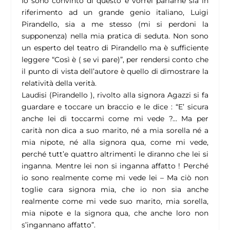
Io sono convinto di questo e vorrei parlarne sia in
riferimento ad un grande genio italiano, Luigi
Pirandello, sia a me stesso (mi si perdoni la
supponenza) nella mia pratica di seduta. Non sono
un esperto del teatro di Pirandello ma è sufficiente
leggere “Così è ( se vi pare)”, per rendersi conto che
il punto di vista dell’autore è quello di dimostrare la
relatività della verità.
Laudisi (Pirandello ), rivolto alla signora Agazzi si fa
guardare e toccare un braccio e le dice : “E’ sicura
anche lei di toccarmi come mi vede ?… Ma per
carità non dica a suo marito, né a mia sorella né a
mia nipote, né alla signora qua, come mi vede,
perché tutt’e quattro altrimenti le diranno che lei si
inganna. Mentre lei non si inganna affatto ! Perché
io sono realmente come mi vede lei – Ma ciò non
toglie cara signora mia, che io non sia anche
realmente come mi vede suo marito, mia sorella,
mia nipote e la signora qua, che anche loro non
s’ingannano affatto”.