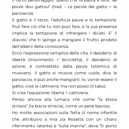
il terzo personaggio, quello che fa paura e dice “
ae
poule dou gattou
“ (trad. – Le parole del gatto = le
parolacce).
Il gatto è il terzo, l’adulto,la paura e la tentazione.
Può fare ciò che tu non puoi fare, e la sua presenza
implica la tentazione di infrangere i divieti. E’ il
diavolo che ti spinge a mangiare il frutto proibito
dell’albero della conoscenza.
Ecco l’espressione semplice della vita: il desiderio di
libertà (movimento = bicicletta), il desiderio di
azione, è contrastato dalla paura totemica di
muoversi. Il gatto si muove come vuole, dice le
parolacce, e può anche mangiarti. Io, vorrei essere il
gatto, cioè la cattiveria, ma non posso (il tabù).
Si crea l’equazione: libertà = cattiveria.
Penso ancora alla lumaca che come “
la bissia
strissia
“ (la biscia striscia), come un pene bavoso.
Ho molte associazioni sulla Tetta (il nome infantile
che attribuivo a mia zia Rosetta con un chiaro
riferimento latente) e “sulla marina”, dove “ti porto