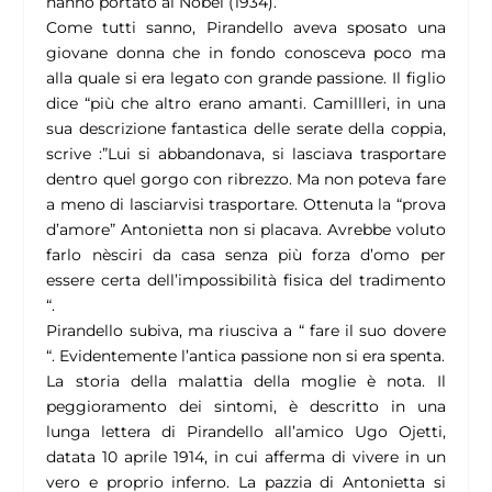
hanno portato al Nobel (1934).
Come tutti sanno, Pirandello aveva sposato una
giovane donna che in fondo conosceva poco ma
alla quale si era legato con grande passione. Il figlio
dice “più che altro erano amanti. Camillleri, in una
sua descrizione fantastica delle serate della coppia,
scrive :”
Lui si abbandonava, si lasciava trasportare
dentro quel gorgo con ribrezzo. Ma non poteva fare
a meno di lasciarvisi trasportare. Ottenuta la “prova
d’amore” Antonietta non si placava. Avrebbe voluto
farlo nèsciri da casa senza più forza d’omo per
essere certa dell’impossibilità fisica del tradimento
“.
Pirandello subiva, ma riusciva a “ fare il suo dovere
“. Evidentemente l’antica passione non si era spenta.
La storia della malattia della moglie è nota. Il
peggioramento dei sintomi, è descritto in una
lunga lettera di Pirandello all’amico Ugo Ojetti,
datata 10 aprile 1914, in cui afferma di vivere in un
vero e proprio inferno. La pazzia di Antonietta si