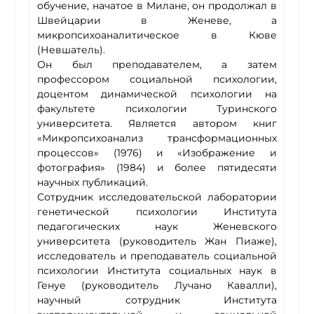
обучение, начатое в Милане, он продолжал в
Швейцарии в Женеве, а
микропсихоаналитическое в Кюве
(Невшатель).
Он был преподавателем, а затем
профессором социальной психологии,
доцентом динамической психологии на
факультете психологии Туринского
университета. Является автором книг
«Микропсихоанализ трансформационных
процессов» (1976) и «Изображение и
фотография» (1984) и более пятидесяти
научных публикаций.
Сотрудник исследовательской лаборатории
генетической психологии Института
педагогических наук Женевского
университета (руководитель Жан Пиаже),
исследователь и преподаватель социальной
психологии Института социальных наук в
Генуе (руководитель Лучано Кавалли),
научный сотрудник Института