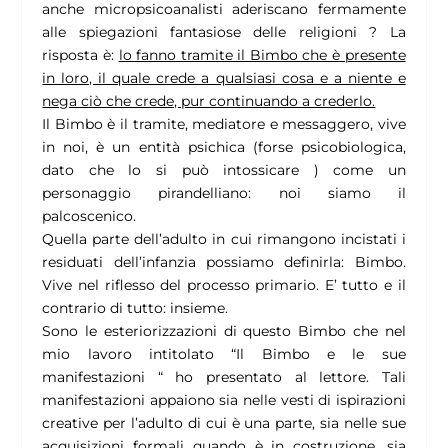
anche micropsicoanalisti aderiscano fermamente
alle spiegazioni fantasiose delle religioni ? La
risposta è:
lo fanno tramite il Bimbo che è presente
in loro, il quale crede a qualsiasi cosa e a niente e
nega ciò che crede, pur continuando a crederlo.
Il Bimbo è il tramite, mediatore e messaggero, vive
in noi, è un entità psichica (forse psicobiologica,
dato che lo si può intossicare ) come un
personaggio pirandelliano: noi siamo il
palcoscenico.
Quella parte dell’adulto in cui rimangono incistati i
residuati dell’infanzia possiamo definirla: Bimbo.
Vive nel riflesso del processo primario. E’ tutto e il
contrario di tutto: insieme.
Sono le esteriorizzazioni di questo Bimbo che nel
mio lavoro intitolato “Il Bimbo e le sue
manifestazioni “ ho presentato al lettore. Tali
manifestazioni appaiono sia nelle vesti di ispirazioni
creative per l’adulto di cui è una parte, sia nelle sue
acquisizioni formali quando è in costruzione, sia