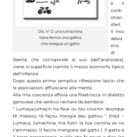
è il
contr
otran
sfert.
Il mio
Dis. n° 2: una lumachina
tiene ferma una gallina
desid
che insegue un gatto
erio
di
libertà, che corrisponde al suo (dell’analizzata),
viene in superficie tramite il mezzo zoomorfo tipico
dell’infanzia.
Dopo questa prima semplice riflessione lascio che
le associazioni affluiscano alla mente.
Alla mia coscienza affiora una filastrocca in dialetto
genovese che sentivo recitare da bambino :
“
Lumaça,lumaçin tia feua ou teu cournin dounque
tê massou; tê façou mangià dau gattou
“, (trad. –
Lumaca, lumachina, tira fuori la tua cornina se no
t’ammazzo, ti faccio mangiare dal gatto ). Il gatto è