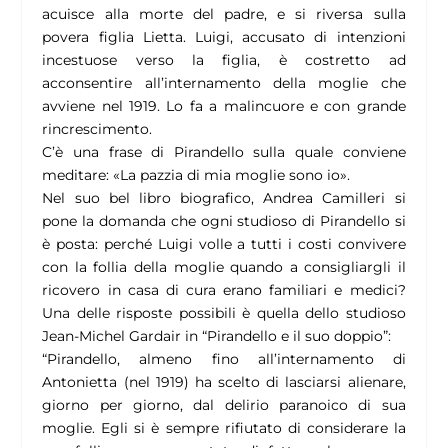
acuisce alla morte del padre, e si riversa sulla
povera figlia Lietta. Luigi, accusato di intenzioni
incestuose verso la figlia, è costretto ad
acconsentire all’internamento della moglie che
avviene nel 1919. Lo fa a malincuore e con grande
rincrescimento.
C’è una frase di Pirandello sulla quale conviene
meditare: «
La pazzia di mia moglie sono io
».
Nel suo bel libro biografico, Andrea Camilleri si
pone la domanda che ogni studioso di Pirandello si
è posta: perché Luigi volle a tutti i costi convivere
con la follia della moglie quando a consigliargli il
ricovero in casa di cura erano familiari e medici?
Una delle risposte possibili è quella dello studioso
Jean-Michel Gardair in “
Pirandello e il suo doppio”
:
“
Pirandello, almeno fino all’internamento di
Antonietta (nel 1919) ha
scelto
di lasciarsi alienare,
giorno per giorno, dal delirio paranoico di sua
moglie. Egli si è sempre rifiutato di considerare la