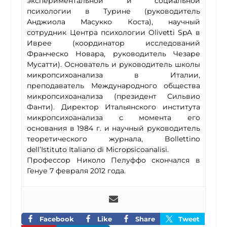
экспериментальной и социальной
психологии в Турине (руководитель
Анджиола Масукко Коста), научный
сотрудник Центра психологии Olivetti SpA в
Иврее (координатор исследований
Франческо Новара, руководитель Чезаре
Мусатти). Основатель и руководитель школы
микропсихоанализа в Италии,
преподаватель Международного общества
микропсихоанализа (президент Сильвио
Фанти). Директор Итальянского института
микропсихоанализа с момента его
основания в 1984 г. и научный руководитель
теоретического журнала, Bollettino
dell’Istituto Italiano di Micropsicoanalisi.
Профессор Николо Пелуффо скончался в
Генуе 7 февраля 2012 года.
Facebook
Like
Share
Tweet