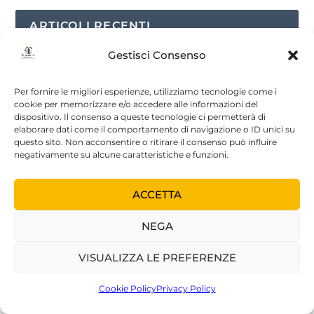
ARTICOLI RECENTI
Gestisci Consenso
LA PSICOANALISI INTENSIVA – Involucri,
Immagini, Trasformazioni | Quirino
Zangrilli | Armando Editore | 2026
Per fornire le migliori esperienze, utilizziamo tecnologie come i
6 Agosto, 2026
|
In evidenza
,
Libri
cookie per memorizzare e/o accedere alle informazioni del
dispositivo. Il consenso a queste tecnologie ci permetterà di
elaborare dati come il comportamento di navigazione o ID unici su
СУДЬБА КОНВЕРСИОННОЙ ИСТЕРИИ В
questo sito. Non acconsentire o ritirare il consenso può influire
СОВРЕМЕННОМ ОБЩЕСТВЕ
negativamente su alcune caratteristiche e funzioni.
6 Maggio, 2026
|
Psicoanalisi RU
ACCETTA
Il destino dell’isteria di conversione nella
società contemporanea
6 Maggio, 2026
|
Bruna Marzi
,
In evidenza
,
NEGA
Psicoanalisi
VISUALIZZA LE PREFERENZE
La psicoanalisi di fronte alle forme attuali
del narcisismo | Convegno Istambul | 20-
Cookie Policy
Privacy Policy
23 ott 2026
27 Aprile, 2026
|
Eventi di Psicoanalisi
,
In evidenza