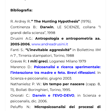
Bibliografia:
R. Ardrey R.:
” The Hunting Hypothesis”
(1976).
Continenza B.:
Darwin
, LE SCIENZE, collana “I
grandi della scienza”, 1998
Drusini A.G.:
Antropologia e antropometria aa.
2005-2006
,
www.andreadrusini.it
Fanti S.:
“L’inevitable aggresivitè”
in Bollettino IIM
n 7 , Tirrenia stampatori, Torino, 1988
Graves R.:
I miti greci
, Loganesi Milano 1979
Marenco D.:
Psicoanalisi e ricerca sperimentale:
l’interazione tra madre e feto. Brevi riflessioni
. In
Scienza e psicoanalisi, giugno 2003.
Nathanielsz P. W.:
Un tempo per nascere
(capp. 8,
11), Bollati Boringhieri, Torino, 1995.
Onorati C.:
Darwin e l’EVO-DEVO
, in Scienza e
psicoanalis, dic. 2006.
Peluffo N.:
Micropsicoanalisi dei processi di