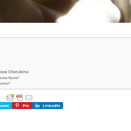
ecoce Cherubino
cosa faccio”
è amor”
weet
Pin
LinkedIn