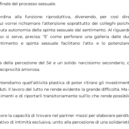
inale del processo sessuale.
ordina alla funzione riproduttiva, divenendo, per così dire
ui vorrei richiamare l’attenzione soprattutto dei colleghi poich
oluta autonomia della spinta sessuale dal sentimento. Al riguard
so si serve, precisa:
“E’ come perforare una galleria dalle du
imento e spinta sessuale facilitano l’atto e lo potenzian
a della percezione del Sé e un solido narcisismo secondario, d
reciprocità amorosa.
tendiamo quell’attività plastica di poter ritirare gli investiment
ti. Il lavoro del lutto ne rende evidente la grande difficoltà. Ma 
timenti e di riportarli transitoriamente sull’Io che rende possibil
ore la capacità di trovare nel partner mezzi per elaborare perdit
ivo di intimità esclusiva, unito alla percezione di una solidarietà