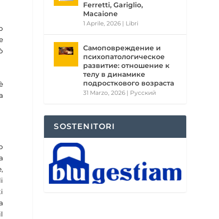
Ferretti, Gariglio,
Macaione
1 Aprile, 2026
|
Libri
o
e
Самоповреждение и
ò
психопатологическое
развитие: отношение к
телу в динамике
подросткового возраста
è
31 Marzo, 2026
|
Pусский
a
SOSTENITORI
o
a
,
i
i
a
l