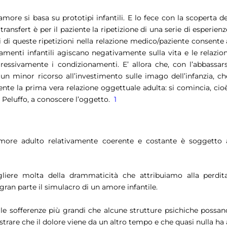
amore si basa su prototipi infantili. E lo fece con la scoperta de
 transfert è per il paziente la ripetizione di una serie di esperienz
lisi di queste ripetizioni nella relazione medico/paziente consente 
amenti infantili agiscano negativamente sulla vita e le relazion
ressivamente i condizionamenti. E’ allora che, con l’abbassars
 un minor ricorso all’investimento sulle imago dell’infanzia, ch
te la prima vera relazione oggettuale adulta: si comincia, cioè
 Peluffo, a conoscere l’oggetto.
1
ore adulto relativamente coerente e costante è soggetto 
liere molta della drammaticità che attribuiamo alla perdita
n gran parte il simulacro di un amore infantile.
 sofferenze più grandi che alcune strutture psichiche possan
trare che il dolore viene da un altro tempo e che quasi nulla ha 