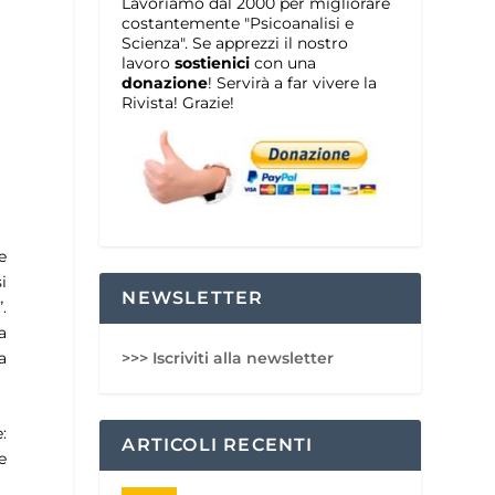
Lavoriamo dal 2000 per migliorare
costantemente "Psicoanalisi e
Scienza". Se apprezzi il nostro
lavoro
sostienici
con una
donazione
! Servirà a far vivere la
Rivista! Grazie!
e
i
NEWSLETTER
.
a
>>> Iscriviti alla newsletter
a
:
ARTICOLI RECENTI
e