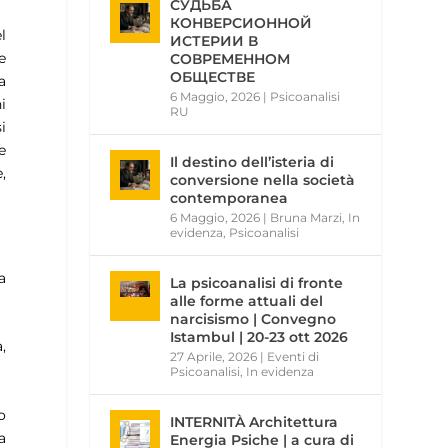
СУДЬБА
КОНВЕРСИОННОЙ
l
ИСТЕРИИ В
e
СОВРЕМЕННОМ
ОБЩЕСТВЕ
a
6 Maggio, 2026
|
Psicoanalisi
i
RU
i
e
Il destino dell’isteria di
,
conversione nella società
contemporanea
6 Maggio, 2026
|
Bruna Marzi
,
In
evidenza
,
Psicoanalisi
a
La psicoanalisi di fronte
alle forme attuali del
narcisismo | Convegno
Istambul | 20-23 ott 2026
,
27 Aprile, 2026
|
Eventi di
Psicoanalisi
,
In evidenza
o
INTERNITÀ Architettura
a
Energia Psiche | a cura di