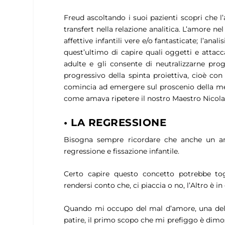
Freud ascoltando i suoi pazienti scopri che l’
transfert nella relazione analitica. L’amore nel
affettive infantili vere e/o fantasticate; l’ana
quest’ultimo di capire quali oggetti e attacc
adulte e gli consente di neutralizzarne prog
progressivo della spinta proiettiva, cioè con
comincia ad emergere sul proscenio della men
come amava ripetere il nostro Maestro Nicola
• LA REGRESSIONE
Bisogna sempre ricordare che anche un am
regressione e fissazione infantile.
Certo capire questo concetto potrebbe tog
rendersi conto che, ci piaccia o no, l’Altro è i
Quando mi occupo del mal d’amore, una delle
patire, il primo scopo che mi prefiggo è dimos