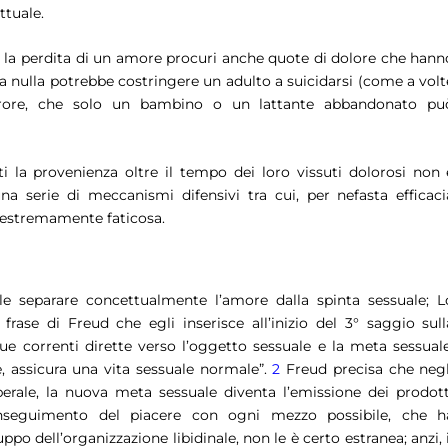
ttuale.
e la perdita di un amore procuri anche quote di dolore che hann
ma nulla potrebbe costringere un adulto a suicidarsi (come a volt
rrore, che solo un bambino o un lattante abbandonato pu
i la provenienza oltre il tempo dei loro vissuti dolorosi non 
 serie di meccanismi difensivi tra cui, per nefasta efficaci
o estremamente faticosa.
le separare concettualmente l’amore dalla spinta sessuale; L
frase di Freud che egli inserisce all’inizio del 3° saggio sull
ue correnti dirette verso l’oggetto sessuale e la meta sessuale
e, assicura una vita sessuale normale”
.
2
Freud precisa che negl
erale, la nuova meta sessuale diventa l’emissione dei prodott
onseguimento del piacere con ogni mezzo possibile, che h
po dell’organizzazione libidinale, non le è certo estranea; anzi, i