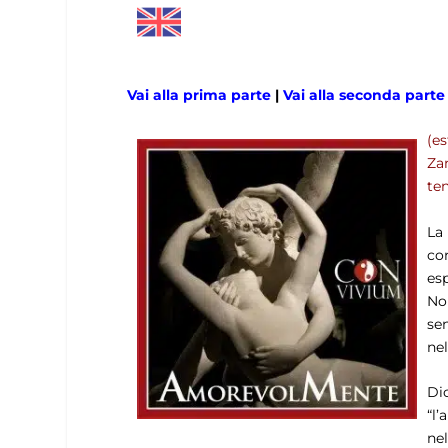
Vai alla prima parte
|
Vai alla seconda parte
(e
Za
ten
La
co
es
Non
se
ne
Di
“l
nel