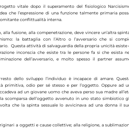
rogetto vitale dopo il superamento del fisiologico Narcisism
’idea che l’espressione di una funzione talmente primaria poss
mitante conflittualità interna.
, alla fusione, alla compenetrazione, deve vincere un’altra spinta
nismo: la battaglia con l’Altro o l’avversario che si compi
rio. Questa attività di salvaguardia della propria unicità esiste 
erazione inconscia che esiste tra le persone fa si che esista ne
iminazione dell’avversario, e molto spesso il partner assum
arresto dello sviluppo l’individuo è incapace di amare. Quest
tà primitiva, odio per sé stesso e per l’oggetto. Oppure ad u
ccadeva ad un giovane uomo che aveva perso sua madre all’et
lla scomparsa dell’oggetto avvenuto in uno stato simbiotico gl
 volta che la spinta sessuale lo avvicinava ad una donna il su
iginari a oggetti e cause collettive; alla religione, a sublimazion