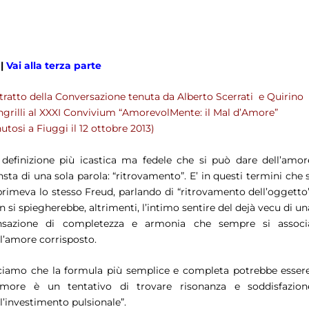
|
Vai alla terza parte
stratto della Conversazione tenuta da Alberto Scerrati e Quirino
ngrilli al XXXI Convivium “AmorevolMente: il Mal d’Amore”
utosi a Fiuggi il 12 ottobre 2013)
 definizione più icastica ma fedele che si può dare dell’amor
nsta di una sola parola:
“ritrovamento”.
E’ in questi termini che s
primeva lo stesso Freud, parlando di “ritrovamento dell’oggetto”
 si spiegherebbe, altrimenti, l’intimo sentire del dejà vecu di un
nsazione di completezza e armonia che sempre si associ
ll’amore corrisposto.
ciamo che la formula più semplice e completa potrebbe essere
’amore è un tentativo di trovare risonanza e soddisfazion
l’investimento pulsionale”.