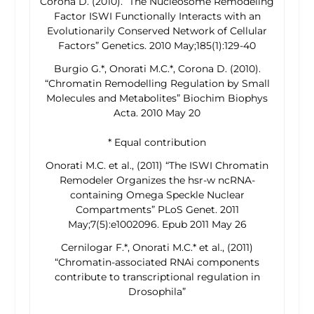
Corona D. (2010). “The Nucleosome Remodeling
Factor ISWI Functionally Interacts with an
Evolutionarily Conserved Network of Cellular
Factors”
Genetics. 2010 May;185(1):129-40
Burgio G.*, Onorati M.C.*, Corona D. (2010).
“Chromatin Remodelling Regulation by Small
Molecules and Metabolites”
Biochim Biophys
Acta. 2010 May 20
* Equal contribution
Onorati M.C. et al., (2011) “The ISWI Chromatin
Remodeler Organizes the
hsr-
w
ncRNA-
containing Omega Speckle Nuclear
Compartments”
PLoS Genet. 2011
May;7(5):e1002096. Epub 2011 May 26
Cernilogar F.*, Onorati M.C.* et al., (2011)
“Chromatin-associated RNAi components
contribute to transcriptional regulation in
Drosophila
”