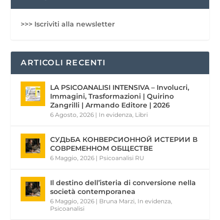
>>> Iscriviti alla newsletter
ARTICOLI RECENTI
LA PSICOANALISI INTENSIVA – Involucri,
Immagini, Trasformazioni | Quirino
Zangrilli | Armando Editore | 2026
6 Agosto, 2026
|
In evidenza
,
Libri
СУДЬБА КОНВЕРСИОННОЙ ИСТЕРИИ В
СОВРЕМЕННОМ ОБЩЕСТВЕ
6 Maggio, 2026
|
Psicoanalisi RU
Il destino dell’isteria di conversione nella
società contemporanea
6 Maggio, 2026
|
Bruna Marzi
,
In evidenza
,
Psicoanalisi