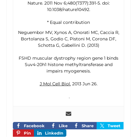
Nature. 2011 Nov 6;480(7377):391-5. doi:
10.1038/nature10492.
* Equal contribution
Neguembor MV, Xynos A, Onorati MC, Caccia R,
Bortolanza S, Godio C, Pistoni M, Corona DF,
Schotta G, Gabellini D. (2013)
FSHD muscular dystrophy region gene 1 binds
Suv4-20h1 histone methyltransferase and
impairs myogenesis.
J Mol Cell Biol.
2013 Jun 26.
.
Facebook
Like
Share
Tweet
Pin
LinkedIn