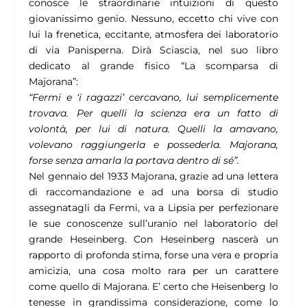
conosce le straordinarie intuizioni di questo
giovanissimo genio. Nessuno, eccetto chi vive con
lui la frenetica, eccitante, atmosfera dei laboratorio
di via Panisperna. Dirà Sciascia, nel suo libro
dedicato al grande fisico “La scomparsa di
Majorana”:
“Fermi e ‘i ragazzi’ cercavano, lui semplicemente
trovava. Per quelli la scienza era un fatto di
volontà, per lui di natura. Quelli la amavano,
volevano raggiungerla e possederla. Majorana,
forse senza amarla la portava dentro di sé”.
Nel gennaio del 1933 Majorana, grazie ad una lettera
di raccomandazione e ad una borsa di studio
assegnatagli da Fermi, va a Lipsia per perfezionare
le sue conoscenze sull’uranio nel laboratorio del
grande Heseinberg. Con Heseinberg nascerà un
rapporto di profonda stima, forse una vera e propria
amicizia, una cosa molto rara per un carattere
come quello di Majorana. E’ certo che Heisenberg lo
tenesse in grandissima considerazione, come lo