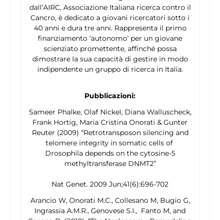
dall’AIRC, Associazione Italiana ricerca contro il
Cancro, è dedicato a giovani ricercatori sotto i
40 anni e dura tre anni. Rappresenta il primo
finanziamento ‘autonomo’ per un giovane
scienziato promettente, affinché possa
dimostrare la sua capacità di gestire in modo
indipendente un gruppo di ricerca in Italia.
Pubblicazioni:
Sameer Phalke, Olaf Nickel, Diana Walluscheck,
Frank Hortig, Maria Cristina Onorati & Gunter
Reuter (2009) “Retrotransposon silencing and
telomere integrity in somatic cells of
Drosophila
depends on the cytosine-5
methyltransferase DNMT2”
Nat Genet. 2009 Jun;41(6):696-702
Arancio W, Onorati M.C., Collesano M, Bugio G,
Ingrassia A.M.R., Genovese S.I., Fanto M, and