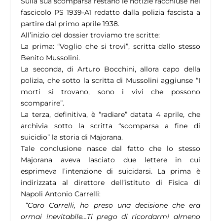
Sulla sua scomparsa restano le notizie racchiuse nel
fascicolo PS 1939-A1 redatto dalla polizia fascista a
partire dal primo aprile 1938.
All’inizio del dossier troviamo tre scritte:
La prima: “Voglio che si trovi”, scritta dallo stesso
Benito Mussolini.
La seconda, di Arturo Bocchini, allora capo della
polizia, che sotto la scritta di Mussolini aggiunse “I
morti si trovano, sono i vivi che possono
scomparire”.
La terza, definitiva, è “radiare” datata 4 aprile, che
archivia sotto la scritta “scomparsa a fine di
suicidio” la storia di Majorana.
Tale conclusione nasce dal fatto che lo stesso
Majorana aveva lasciato due lettere in cui
esprimeva l’intenzione di suicidarsi. La prima è
indirizzata al direttore dell’istituto di Fisica di
Napoli Antonio Carrelli:
“Caro Carrelli, ho preso una decisione che era
ormai inevitabile…Ti prego di ricordarmi almeno