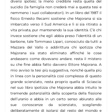
diversi ipotesi; la meno credibile resta quella del
sucidio (la famiglia non crederà mai a questa tesi e
nemmeno i suoi collaboratori). In un libro del 1987 il
fisico Ernesto Recami sostiene che Majorana si sia
imbarcato verso il Sud America e lì si sia ritirato a
vita privata, pur mantenendo la sua identità. C’è chi
invece sostiene che egli abbia preso l’identità di un
barbone, tale Tommaso Lipari, conosciuto da tutti a
Mazzara del Vallo o addirittura chi ipotizza che
Majorana sia stato eliminato affinché le cose
andassero come dovevano andare. resta il mistero
su che fine abbia fatto davvero Ettore Majorana. A
mio avviso la tesi più suggestiva, nonchè quella più
in linea con la personalità così complessa di questo
grande scienziato, resta proprio quella di Sciascia:
nel suo libro ipotizza che Majorana abbia intuito le
tremende potenzialità della scoperta della fissione
dell’uranio e abbia in un certo senso abiurato alle
sue conoscenze da scienziato, scegliendo
deliberatamente di isolarsi dal resto del mondo e