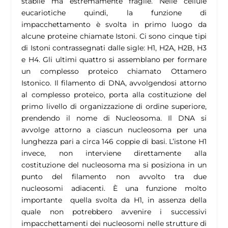
stabile ma estremamente fragile. Nelle cellule
eucariotiche quindi, la funzione di
impacchettamento è svolta in primo luogo da
alcune proteine chiamate Istoni. Ci sono cinque tipi
di Istoni contrassegnati dalle sigle: H1, H2A, H2B, H3
e H4. Gli ultimi quattro si assemblano per formare
un complesso proteico chiamato Ottamero
Istonico. Il filamento di DNA, avvolgendosi attorno
al complesso proteico, porta alla costituzione del
primo livello di organizzazione di ordine superiore,
prendendo il nome di Nucleosoma. Il DNA si
avvolge attorno a ciascun nucleosoma per una
lunghezza pari a circa 146 coppie di basi. L’istone H1
invece, non interviene direttamente alla
costituzione del nucleosoma ma si posiziona in un
punto del filamento non avvolto tra due
nucleosomi adiacenti. È una funzione molto
importante quella svolta da H1, in assenza della
quale non potrebbero avvenire i successivi
impacchettamenti dei nucleosomi nelle strutture di