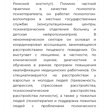
Римский институт). Помимо частной
практики в качестве психолога-
психотерапевта, он работал психологом-
волонтером в местных государственных
службах (консультационные центры,
психиатрические отделения больниц и
детская нейропсихиатрия). В
некоммерческом секторе он основал и
координировал ассоциации, занимающиеся
расстройствами пищевого поведения. Он
выступает с лекциями, в частности, по
клинической оценке, диагностике и
обучению в рамках программ повышения
квалификации медицинских работников. Он
специализируется на расстройствах у
взрослых и молодых людей (тревожность,
депрессия, стрессовые расстройства,
психосоматические расстройства,
расстройства личности), а также у пожилых
людей (психотерапия и поддержка пожилых
людей с проблемами психического