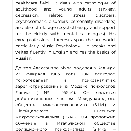
healthcare field. It deals with pathologies of
adulthood and young adults (anxiety,
depression, related stress disorders,
psychosomatic disorders, personality disorders)
and also of old age (psychotherapy and support
for the elderly with mental pathologies). His
extra-professional interests span the art world,
particularly Music Psychology. He speaks and
writes fluently in English and has the basics of
Russian.
Доктор Алессандро Мура родился в Кальяри
22 февраля 1963 года. Он психолог,
психотерапевт и психоаналитик,
зарегистрированный в Ордене психологов
Лацио (№ 16544). Он является
действительным членом Международного
общества микропсихоанализа (S.I.M.) и
Швейцарского института
микропсихоанализа (I.S.M.). Он продолжил
обучение в Итальянском обществе
реляционного психоанализа (SIPRe –