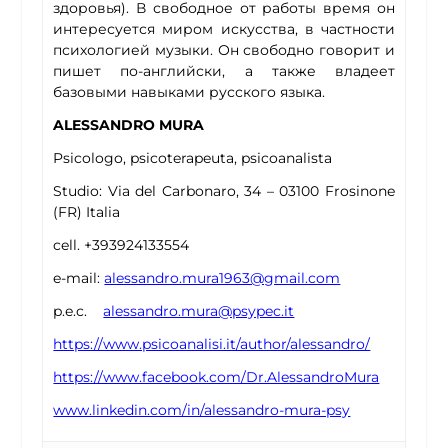
здоровья). В свободное от работы время он
интересуется миром искусства, в частности
психологией музыки. Он свободно говорит и
пишет по-английски, а также владеет
базовыми навыками русского языка.
ALESSANDRO MURA
Psicologo, psicoterapeuta, psicoanalista
Studio: Via del Carbonaro, 34 – 03100 Frosinone
(FR) Italia
cell. +393924133554
e-mail:
alessandro.mura1963@gmail.com
p.e.c.
alessandro.mura@psypec.it
https://www.psicoanalisi.it/author/alessandro/
https://www.facebook.com/Dr.AlessandroMura
www.linkedin.com/in/alessandro-mura-psy