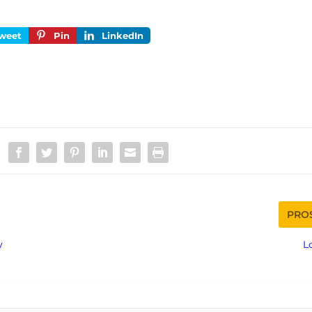
weet
Pin
LinkedIn
PRO
y
L