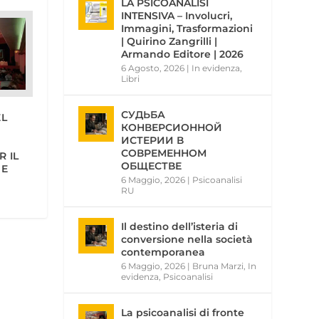
LA PSICOANALISI
INTENSIVA – Involucri,
Immagini, Trasformazioni
| Quirino Zangrilli |
Armando Editore | 2026
6 Agosto, 2026
|
In evidenza
,
Libri
СУДЬБА
EL
КОНВЕРСИОННОЙ
ИСТЕРИИ В
СОВРЕМЕННОМ
 IL
ОБЩЕСТВЕ
 E
6 Maggio, 2026
|
Psicoanalisi
RU
Il destino dell’isteria di
conversione nella società
contemporanea
6 Maggio, 2026
|
Bruna Marzi
,
In
evidenza
,
Psicoanalisi
La psicoanalisi di fronte