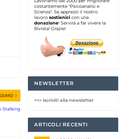
Lavoriamo dal 2000 per migliorare
costantemente "Psicoanalisi e
Scienza". Se apprezzi il nostro
lavoro
sostienici
con una
donazione
! Servirà a far vivere la
Rivista! Grazie!
NEWSLETTER
SSIMO
>>> Iscriviti alla newsletter
o Stalking
ARTICOLI RECENTI