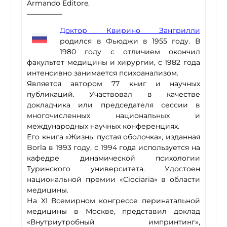
Armando Editore.
—————
Доктор Квирино Зангрилли
родился в Фьюджи в 1955 году. В
1980 году с отличием окончил
факультет медицины и хирургии, с 1982 года
интенсивно занимается психоанализом.
Является автором 77 книг и научных
публикаций. Участвовал в качестве
докладчика или председателя сессии в
многочисленных национальных и
международных научных конференциях.
Его книга «Жизнь: пустая оболочка», изданная
Borla в 1993 году, с 1994 года используется на
кафедре динамической психологии
Туринского университета. Удостоен
национальной премии «Ciociaria» в области
медицины.
На XI Всемирном конгрессе перинатальной
медицины в Москве, представил доклад
«Внутриутробный импринтинг»,