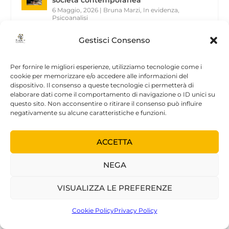
6 Maggio, 2026
|
Bruna Marzi
,
In evidenza
,
Psicoanalisi
Gestisci Consenso
La psicoanalisi di fronte alle forme attuali
del narcisismo | Convegno Istambul | 20-
23 ott 2026
Per fornire le migliori esperienze, utilizziamo tecnologie come i
27 Aprile, 2026
|
Eventi di Psicoanalisi
,
In evidenza
cookie per memorizzare e/o accedere alle informazioni del
dispositivo. Il consenso a queste tecnologie ci permetterà di
elaborare dati come il comportamento di navigazione o ID unici su
INTERNITÀ Architettura Energia Psiche | a
questo sito. Non acconsentire o ritirare il consenso può influire
cura di Ferretti, Gariglio, Macaione
negativamente su alcune caratteristiche e funzioni.
1 Aprile, 2026
|
Libri
ACCETTA
SOSTENITORI
NEGA
VISUALIZZA LE PREFERENZE
Cookie Policy
Privacy Policy