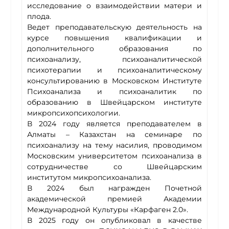
исследование о взаимодействии матери и
плода.
Ведет преподавательскую деятельность на
курсе повышения квалификации и
дополнительного образования по
психоанализу, психоаналитической
психотерапии и психоаналитическому
консультированию в Московском Институте
Психоанализа и психоаналитик по
образованию в Швейцарском институте
микропсихопсихологии.
В 2024 году является преподавателем в
Алматы – Казахстан на семинаре по
психоанализу на тему насилия, проводимом
Московским университетом психоанализа в
сотрудничестве со Швейцарским
институтом микропсихоанализа.
В 2024 был награжден Почетной
академической премией Академии
Международной Культуры «Карфаген 2.0».
В 2025 году он опубликовал в качестве