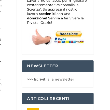
e
Lavoriamo dal 2000 per migliorare
costantemente "Psicoanalisi e
e
Scienza". Se apprezzi il nostro
l
lavoro
sostienici
con una
donazione
! Servirà a far vivere la
Rivista! Grazie!
i
–
a
ò
ò
NEWSLETTER
i
>>> Iscriviti alla newsletter
n
i
ARTICOLI RECENTI