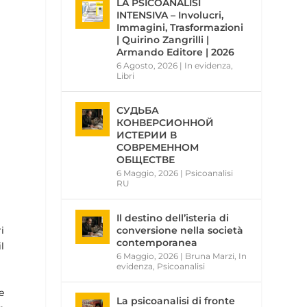
LA PSICOANALISI
INTENSIVA – Involucri,
Immagini, Trasformazioni
| Quirino Zangrilli |
Armando Editore | 2026
6 Agosto, 2026
|
In evidenza
,
Libri
СУДЬБА
КОНВЕРСИОННОЙ
ИСТЕРИИ В
СОВРЕМЕННОМ
ОБЩЕСТВЕ
6 Maggio, 2026
|
Psicoanalisi
RU
Il destino dell’isteria di
i
conversione nella società
contemporanea
l
6 Maggio, 2026
|
Bruna Marzi
,
In
evidenza
,
Psicoanalisi
e
La psicoanalisi di fronte