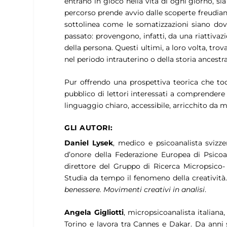
entrano in gioco nella vita di ogni giorno, sia
percorso prende avvio dalle scoperte freudian
sottolinea come le somatizzazioni siano dov
passato: provengono, infatti, da una riattivaz
della persona. Questi ultimi, a loro volta, tro
nel periodo intrauterino o della storia ancestra
Pur offrendo una prospettiva teorica che toc
pubblico di lettori interessati a comprendere l
linguaggio chiaro, accessibile, arricchito da m
GLI AUTORI:
Daniel Lysek
, medico e psicoanalista svizze
d’onore della Federazione Europea di Psicoa
direttore del Gruppo di Ricerca Micropsico-
Studia da tempo il fenomeno della creatività.
benessere. Movimenti creativi in analisi
.
Angela Gigliotti
, micropsicoanalista italiana
Torino e lavora tra Cannes e Dakar. Da anni s