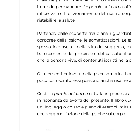
malattie psicosomatiche, il libro mostra come
in modo permanente.
Le parole del corpo
off
influenzano il funzionamento del nostro corpo 
ristabilire la salute.
Partendo dalle scoperte freudiane riguardanti i
corporee della psiche: le somatizzazioni. Le 
spesso inconscia – nella vita del soggetto, 
tra esperienze del presente e del passato: il
che la persona vive, di contenuti iscritti nell
Gli elementi coinvolti nella psicosomatica han
poco conosciuto, essi possono anche risalire al
Così,
Le parole del corpo
ci tuffa in processi
in risonanza da eventi del presente. Il libro vu
un linguaggio chiaro e pieno di esempi, mira 
che reggono l’azione della psiche sul corpo.