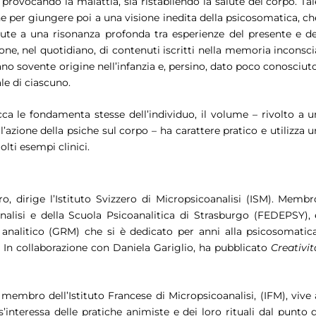
 provocando la malattia, sia ristabilendo la salute del corpo. Tal
e per giungere poi a una visione inedita della psicosomatica, ch
ute a una risonanza profonda tra esperienze del presente e de
ione, nel quotidiano, di contenuti iscritti nella memoria inconsci
vano sovente origine nell’infanzia e, persino, dato poco conosciuto
le di ciascuno.
ca le fondamenta stesse dell’individuo, il volume – rivolto a u
’azione della psiche sul corpo – ha carattere pratico e utilizza u
olti esempi clinici.
ro, dirige l’Istituto Svizzero di Micropsicoanalisi (ISM). Membr
nalisi e della Scuola Psicoanalitica di Strasburgo (FEDEPSY), 
 analitico (GRM) che si è dedicato per anni alla psicosomatica
 In collaborazione con Daniela Gariglio, ha pubblicato
Creativit
, membro dell’Istituto Francese di Micropsicoanalisi, (IFM), vive 
’interessa delle pratiche animiste e dei loro rituali dal punto d