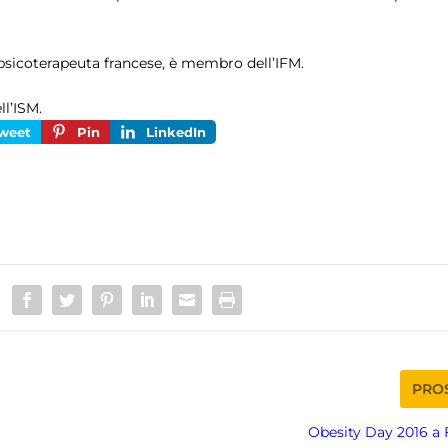
, psicoterapeuta francese, è membro dell’IFM.
ll’ISM.
weet
Pin
LinkedIn
PRO
Obesity Day 2016 a