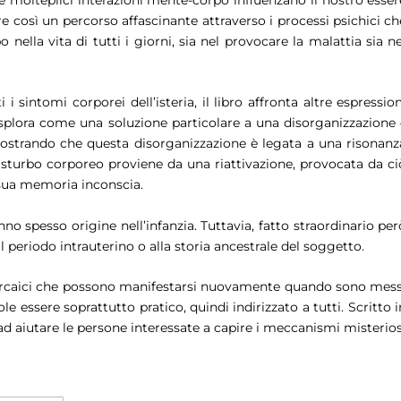
 molteplici interazioni mente-corpo influenzano il nostro esser
re così un percorso affascinante attraverso i processi psichici ch
nella vita di tutti i giorni, sia nel provocare la malattia sia ne
 sintomi corporei dell’isteria, il libro affronta altre espression
esplora come una soluzione particolare a una disorganizzazione 
mostrando che questa disorganizzazione è legata a una risonanz
 disturbo corporeo proviene da una riattivazione, provocata da ci
a sua memoria inconscia.
no spesso origine nell’infanzia. Tuttavia, fatto straordinario per
 periodo intrauterino o alla storia ancestrale del soggetto.
 arcaici che possono manifestarsi nuovamente quando sono mess
ole essere soprattutto pratico, quindi indirizzato a tutti. Scritto i
ad aiutare le persone interessate a capire i meccanismi misterios