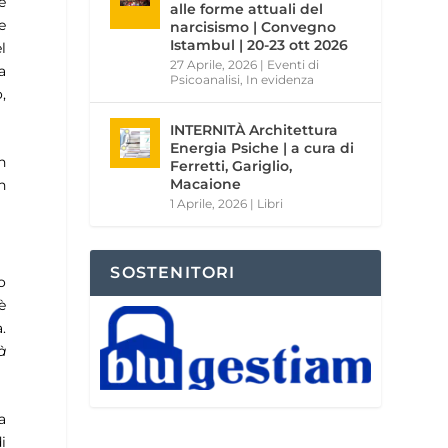
e
alle forme attuali del
e
narcisismo | Convegno
Istambul | 20-23 ott 2026
l
27 Aprile, 2026
|
Eventi di
a
Psicoanalisi
,
In evidenza
,
INTERNITÀ Architettura
Energia Psiche | a cura di
n
Ferretti, Gariglio,
Macaione
n
1 Aprile, 2026
|
Libri
SOSTENITORI
o
è
.
à
a
i