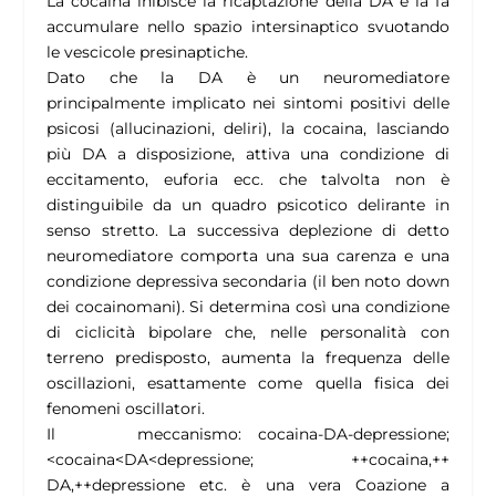
La cocaina inibisce la ricaptazione della DA e la fa
accumulare nello spazio intersinaptico svuotando
le vescicole presinaptiche.
Dato che la DA è un neuromediatore
principalmente implicato nei sintomi positivi delle
psicosi (allucinazioni, deliri), la cocaina, lasciando
più DA a disposizione, attiva una condizione di
eccitamento, euforia ecc. che talvolta non è
distinguibile da un quadro psicotico delirante in
senso stretto. La successiva deplezione di detto
neuromediatore comporta una sua carenza e una
condizione depressiva secondaria (il ben noto down
dei cocainomani). Si determina così una condizione
di ciclicità bipolare che, nelle personalità con
terreno predisposto, aumenta la frequenza delle
oscillazioni, esattamente come quella fisica dei
fenomeni oscillatori.
Il meccanismo: cocaina-DA-depressione;
<cocaina<DA<depressione; ++cocaina,++
DA,++depressione etc. è una vera Coazione a