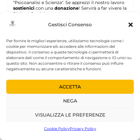
"Psicoanalisi e Scienza". Se apprezzi il nostro lavoro
sostienici
con una
donazione
! Servirà a far vivere la
Rivista! Grazie!
Gestisci Consenso
Per fornire le migliori esperienze, utilizziamo tecnologie come i
cookie per memorizzare e/o accedere alle informazioni del
dispositivo. Il consenso a queste tecnologie ci permetterà di
elaborare dati come il comportamento di navigazione o ID unici su
questo sito. Non acconsentire o ritirare il consenso può influire
negativamente su alcune caratteristiche e funzioni.
NEWSLETTER
ACCETTA
>>> Iscriviti alla newsletter
NEGA
VISUALIZZA LE PREFERENZE
ARTICOLI RECENTI
Cookie Policy
Privacy Policy
СУДЬБА КОНВЕРСИОННОЙ ИСТЕРИИ В
СОВРЕМЕННОМ ОБЩЕСТВЕ