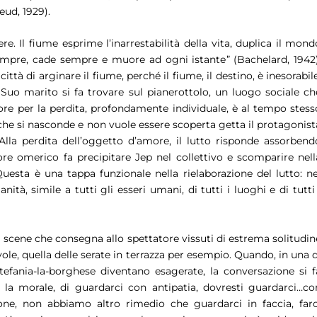
eud, 1929).
e. Il fiume esprime l’inarrestabilità della vita, duplica il mond
empre, cade sempre e muore ad ogni istante
” (Bachelard, 1942)
ittà di arginare il fiume, perché il fiume, il destino, è inesorabile
Suo marito si fa trovare sul pianerottolo, un luogo sociale ch
ore per la perdita, profondamente individuale, è al tempo stess
 che si nasconde e non vuole essere scoperta getta il protagonist
 Alla perdita dell’oggetto d’amore, il lutto risponde assorbend
ore omerico fa precipitare Jep nel collettivo e scomparire nell
Questa è una tappa funzionale nella rielaborazione del lutto: ne
ità, simile a tutti gli esseri umani, di tutti i luoghi e di tutti 
i scene che consegna allo spettatore vissuti di estrema solitudin
ole, quella delle serate in terrazza per esempio. Quando, in una d
tefania-la-borghese diventano esagerate, la conversazione si f
i la morale, di guardarci con antipatia, dovresti guardarci…co
zione, non abbiamo altro rimedio che guardarci in faccia, farc