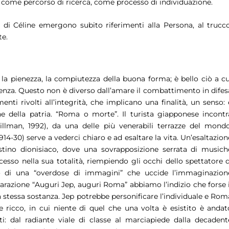
ello come percorso di ricerca, come processo di individuazione.
i Céline emergono subito riferimenti alla Persona, al trucco
te.
la pienezza, la compiutezza della buona forma; è bello ciò a cu
enza. Questo non è diverso dall’amare il combattimento in difes
nti rivolti all’integrità, che implicano una finalità, un senso: 
 della patria. “
Roma o morte
”. Il turista giapponese incontr
illman, 1992)
,
da una delle più venerabili terrazze del mondo
1914-30) serve a vederci chiaro e ad esaltare la vita. Un’esaltazion
tino dionisiaco, dove una sovrapposizione serrata di musich
ccesso nella sua totalità, riempiendo gli occhi dello spettatore d
o di una “
overdose
di immagini” che uccide l’immaginazion
iarazione “
Auguri Jep, auguri Roma
” abbiamo l’indizio che forse i
la stessa sostanza. Jep potrebbe personificare l’individuale e Rom
 ricco, in cui niente di quel che una volta è esistito è andat
sti: dal radiante viale di classe al marciapiede dalla decadent