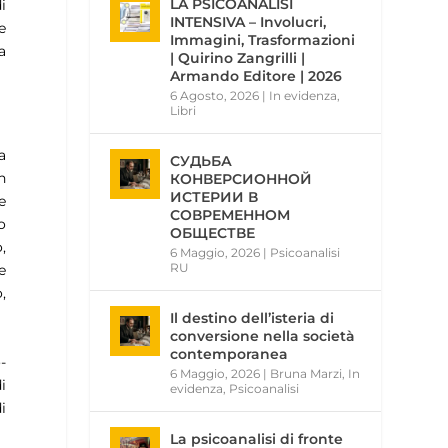
LA PSICOANALISI
i
INTENSIVA – Involucri,
e
Immagini, Trasformazioni
a
| Quirino Zangrilli |
Armando Editore | 2026
6 Agosto, 2026
|
In evidenza
,
Libri
a
СУДЬБА
n
КОНВЕРСИОННОЙ
ИСТЕРИИ В
e
СОВРЕМЕННОМ
o
ОБЩЕСТВЕ
,
6 Maggio, 2026
|
Psicoanalisi
RU
e
,
Il destino dell’isteria di
conversione nella società
contemporanea
-
6 Maggio, 2026
|
Bruna Marzi
,
In
i
evidenza
,
Psicoanalisi
i
La psicoanalisi di fronte