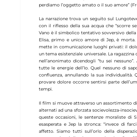
perdiamo l’oggetto amato o il suo amore”
(Fr
La narrazione trova un seguito sul Lungotever
con il riflesso della sua acqua che “
scorre s
Vano è il simbolico tentativo sovversivo della c
Elisa, primo e unico amore di Jep, è morta. 
mette in comunicazione luoghi privati: il dol
un tema esistenziale universale. La ragazzina
nell’anonimato dicendogli “
tu sei nessuno
”.
tutte le energie dell’Io. Quel nessuno di sap
confluenza, annullando la sua individualità. 
provare dolore occorre sentirsi parte dell’uman
tempi.
Il film si muove attraverso un assortimento d
alternati ad una sforzata socievolezza-insociev
queste occasioni, le sentenze moraliste di S
esasperata e Jep la stronca: “
invece di farc
affetto. Siamo tutti sull’orlo della dispera