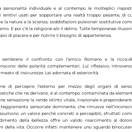
 personalità individuale e al contempo le molteplici rispost
dei lenitivi usati per sopportare una realtà troppo pesante, di cu
 la natura e la scienza, soddisfazioni pulsionali sostitutive com
smo. E poi c’è la religione e/o il delirio. Tutte temporanee illusori
ipio di piacere e per nutrire il bisogno di appartenenza.
vi sembrano il confronto con l’amico Romano e la ricca-di
iscono delle polarità complementari. Lui riflessivo, introverso
eato di insicurezze. Lei adornata di esteriorità.
one di percepire l’esterno per mezzo degli organi di senso
omatiche che ne derivano, è al contempo contaminata da element
one sensazione la rende istinto vitale, irrazionale e preponderant
 atteggiamento sensoriale dominante, che rimuove nell’inconsci
i assumono un valore perché concreti e percepibili, sfruttati com
odimento della bellezza offre un valido risarcimento al dolore
oni della vita. Occorre infatti mantenere uno sguardo binocular