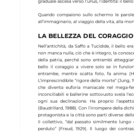
graduale ascesa verso l’
unus
, l’identità: il b
Quando compaiono sullo schermo le parole d
all’immaginario, al viaggio della vita, alla mor
LA BELLEZZA DEL CORAGGIO
Nell’antichità, da Saffo a Tucidide, il
bello
era 
non manca nulla, ciò che è integro, la conosc
della patria, perché sono entrambi atteggiame
bello
il coraggio a vivere solo se in funzione
entrambe, mentre scatta foto,
fa anima
(H
L’imprescindibile “
rigore della morte
” (Jung, 
che diventa euforia maniacale nel mega-fes
inconciliabili e ballerine sottovuoto svela l’e
ogni sua declinazione. Ha proprio l’aspett
(Baudrillard, 1988). Con l’irrompere della dich
protagonista e la città sono parti diverse del
il collettivo, “
dal passato similmente lungo e
perduto
” (Freud, 1929). Il luogo dei contra