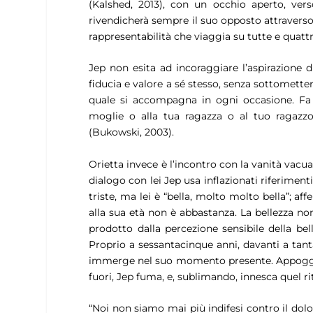
(Kalshed, 2013), con un occhio aperto, verso
rivendicherà sempre il suo opposto attraverso 
rappresentabilità che viaggia su tutte e quattr
Jep non esita ad incoraggiare l’aspirazione
fiducia e valore a sé stesso, senza sottometters
quale si accompagna in ogni occasione. Fa
moglie o alla tua ragazza o al tuo ragazz
(Bukowski, 2003).
Orietta invece è l’incontro con la vanità vacua
dialogo con lei Jep usa inflazionati riferimenti
triste, ma lei è “
bella, molto molto bella
”; af
alla sua età non è abbastanza. La bellezza non
prodotto dalla percezione sensibile della bel
Proprio a sessantacinque anni, davanti a tant
immerge nel suo momento presente. Appoggiat
fuori, Jep fuma, e, sublimando, innesca quel ri
“
Noi non siamo mai più indifesi contro il do