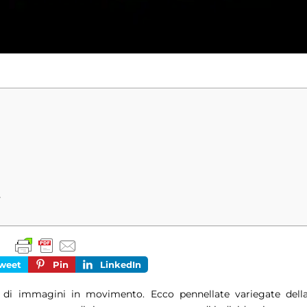
e
weet
Pin
LinkedIn
 di
immagini in movimento.
Ecco pennellate variegate dell