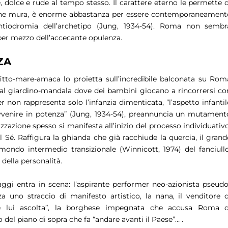
, dolce e rude al tempo stesso. Il carattere eterno le permette d
ntiche mura, è enorme abbastanza per essere contemporaneament
antiodromia dell’archetipo (Jung, 1934-54). Roma non sembr
per mezzo dell’accecante opulenza.
ZA
ffitto-mare-amaca lo proietta sull’incredibile balconata su Rom
 al giardino-mandala dove dei bambini giocano a rincorrersi co
er
non rappresenta solo l’infanzia dimenticata, “
l’aspetto infantil
vvenire in potenza
” (Jung, 1934-54), preannuncia un mutament
zzazione spesso si manifesta all’inizio del processo individuativo
l Sé. Raffigura la ghianda che già racchiude la quercia, il grand
mondo intermedio transizionale (Winnicott, 1974) del fanciullo
della personalità.
i entra in scena: l’aspirante
performer
neo-azionista pseudo
 uno straccio di manifesto artistico, la nana, il venditore d
 lui ascolta
”, la borghese impegnata che accusa Roma d
o del piano di sopra che fa “
andare avanti il Paese
”… .