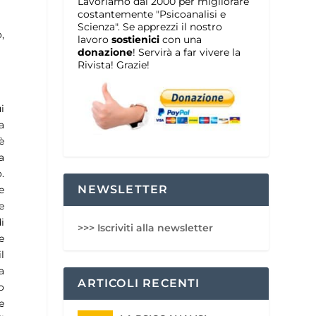
Lavoriamo dal 2000 per migliorare
costantemente "Psicoanalisi e
Scienza". Se apprezzi il nostro
,
lavoro
sostienici
con una
donazione
! Servirà a far vivere la
Rivista! Grazie!
i
a
è
a
.
NEWSLETTER
e
e
i
>>> Iscriviti alla newsletter
e
l
a
ARTICOLI RECENTI
o
e