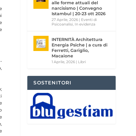
alle forme attuali del
narcisismo | Convegno
e
Istambul | 20-23 ott 2026
i
27 Aprile, 2026
|
Eventi di
e
Psicoanalisi
,
In evidenza
e
INTERNITÀ Architettura
Energia Psiche | a cura di
Ferretti, Gariglio,
Macaione
-
1 Aprile, 2026
|
Libri
,
SOSTENITORI
;
i
e
o
e
,
e