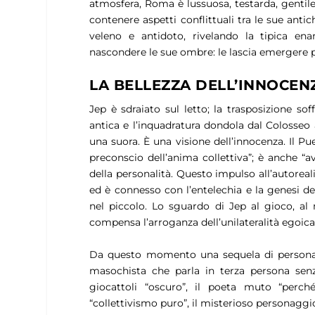
atmosfera, Roma è lussuosa, testarda, gentile
contenere aspetti conflittuali tra le sue a
veleno
e
antidoto, rivelando la tipica en
nascondere le sue ombre: le lascia emergere 
LA BELLEZZA DELL’INNOCEN
Jep è sdraiato sul letto; la trasposizione so
antica e l’inquadratura dondola dal Colosseo
una suora. È una visione dell’innocenza. Il
Pu
preconscio dell’anima collettiva
”; è anche “
a
della personalità. Questo impulso all’autoreali
ed è connesso con l’entelechia e la genesi de
nel piccolo. Lo sguardo di Jep al gioco, al 
compensa l’arroganza dell’unilateralità egoica 
Da questo momento una sequela di personagg
masochista che parla in terza persona senza
giocattoli “
oscuro
”, il poeta muto “
perché
“
collettivismo puro
”, il misterioso personaggi