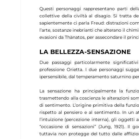
Questi personaggi rappresentano parti della
collettive della civiltà al disagio. Si tratta 
sapientemente ci parla Freud: distrazioni come
l’arte, sostanze inebrianti che alterano il chimi
evasioni da
Thànatos
, per assecondare il princ
LA BELLEZZA-SENSAZIONE
Due passaggi particolarmente significati
professione Orietta. I due personaggi sugger
ipersensibile, dal temperamento saturnino perm
La sensazione ha principalmente la funzi
trasmettendo alla coscienza le alterazioni s
di sentimento. L’origine primitiva della funzi
rispetto al pensiero e al sentimento. In un
l’intuizione (percezione interna), gli oggett
“
occasione di sensazioni
” (Jung, 1921). Il g
tuttavia non protegge del tutto dalle afflizi