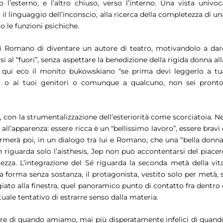
 l’esterno, e l’altro chiuso, verso l’interno. Una vista univoc
il linguaggio dell’inconscio, alla ricerca della completezza di un
o le funzioni psichiche.
 di Romano di diventare un autore di teatro, motivandolo a dar
i al “fuori”, senza aspettare la benedizione della rigida donna all
 qui eco il monito bukowskiano “
se prima devi leggerlo a tu
o o ai tuoi genitori o comunque a qualcuno, non sei pront
, con la strumentalizzazione dell’esteriorità come scorciatoia. Ne
 all’apparenza: essere ricca è un “
bellissimo lavoro
”, essere bravi
fermerà poi, in un dialogo tra lui e Romano, che una “
bella donn
 riguarda solo l’
aisthesis
, Jep non può accontentarsi del piacer
lezza. L’integrazione del Sé riguarda la seconda metà della vita
a forma senza sostanza, il protagonista, vestito solo per metà, s
o alla finestra, quel panoramico punto di contatto fra dentro 
tuale tentativo di estrarre senso dalla materia.
lore di quando amiamo, mai più disperatamente infelici di quand