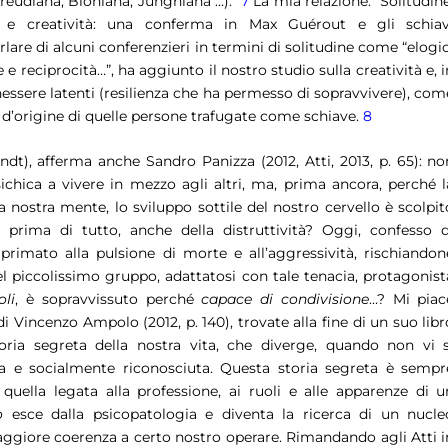
Freudiana, Bioniana, Junghiana …).
7
La mia relazione: “Solitudine
ico e creatività: una conferma in Max Guérout e gli schiav
lare di alcuni conferenzieri in termini di solitudine come “elogio
e reciprocità…”, ha aggiunto il nostro studio sulla creatività e, i
enessere latenti (resilienza che ha permesso di sopravvivere), com
ra d’origine di quelle persone trafugate come schiave.
8
ndt), afferma anche Sandro Panizza (2012, Atti, 2013, p. 65): no
chica a vivere in mezzo agli altri, ma, prima ancora, perché l
la nostra mente, lo sviluppo sottile del nostro cervello è scolpit
e prima di tutto, anche della distruttività? Oggi, confesso d
l primato alla pulsione di morte e all’aggressività, rischiandon
uel piccolissimo gruppo, adattatosi con tale tenacia, protagonist
oli
, è sopravvissuto perché
capace di condivisione
…? Mi piac
i Vincenzo Ampolo (2012, p. 140), trovate alla fine di un suo libr
ria segreta della nostra vita, che diverge, quando non vi s
zata e socialmente riconosciuta. Questa storia segreta è sempr
quella legata alla professione, ai ruoli e alle apparenze di u
o
esce dalla psicopatologia e diventa la ricerca di un nucle
aggiore coerenza a certo nostro operare. Rimandando agli Atti i