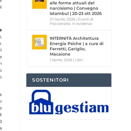
i
alle forme attuali del
l
narcisismo | Convegno
Istambul | 20-23 ott 2026
27 Aprile, 2026
|
Eventi di
Psicoanalisi
,
In evidenza
e
,
INTERNITÀ Architettura
.
Energia Psiche | a cura di
Ferretti, Gariglio,
l
Macaione
e
1 Aprile, 2026
|
Libri
n
o
o
SOSTENITORI
s
o
e
i
à
a