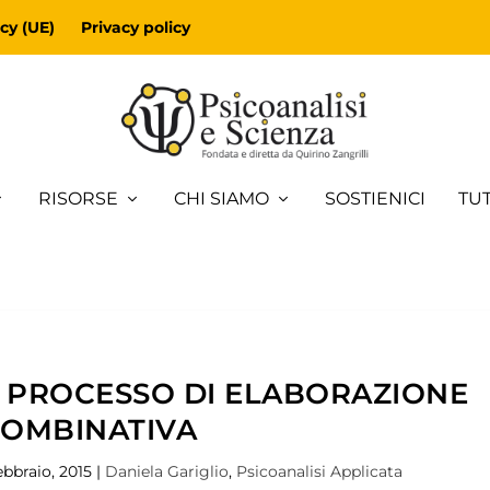
cy (UE)
Privacy policy
RISORSE
CHI SIAMO
SOSTIENICI
TUT
 PROCESSO DI ELABORAZIONE
COMBINATIVA
ebbraio, 2015
|
Daniela Gariglio
,
Psicoanalisi Applicata