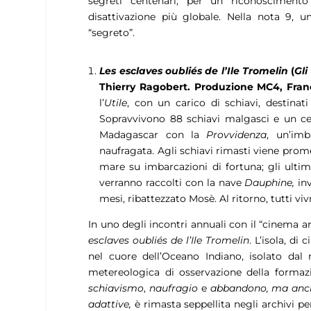
segreti centenari, per un riconoscimento 
disattivazione più globale. Nella nota 9, u
“segreto”.
Les esclaves oubliés de l’Ile Tromelin
(
Gli
Thierry Ragobert. Produzione MC4, Fran
l’
Utile
, con un carico di schiavi, destinati
Sopravvivono 88 schiavi malgasci e un ce
Madagascar con la
Provvidenza
, un’imb
naufragata. Agli schiavi rimasti viene prom
mare su imbarcazioni di fortuna; gli ulti
verranno raccolti con la nave
Dauphine,
in
mesi, ribattezzato Mosè. Al ritorno, tutti v
In uno degli incontri annuali con il “cinema a
esclaves oubliés de l’Ile Tromelin
. L’isola, di
nel cuore dell’Oceano Indiano, isolato dal
metereologica di osservazione della formazi
schiavismo
,
naufragio
e
abbandono, ma anche
adattive,
è rimasta seppellita negli archivi 