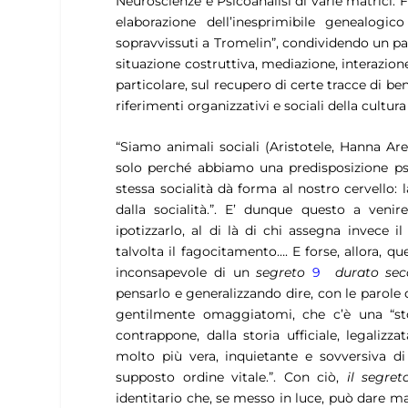
Neuroscienze e Psicoanalisi di varie matrici: 
elaborazione dell’inesprimibile genealog
sopravvissuti a Tromelin”, condividendo un par
situazione costruttiva, mediazione, interazione 
particolare, sul recupero di certe tracce di b
riferimenti organizzativi e sociali della cultu
“Siamo animali sociali (Aristotele, Hanna Are
solo perché abbiamo una predisposizione psi
stessa socialità dà forma al nostro cervello: 
dalla socialità.”. E’ dunque questo a venir
ipotizzarlo, al di là di chi assegna invece i
talvolta il fagocitamento…. E forse, allora, q
inconsapevole di un
segreto
9
durato sec
pensarlo e generalizzando dire, con le parole d
gentilmente omaggiatomi, che c’è una “sto
contrappone, dalla storia ufficiale, legaliz
molto più vera, inquietante e sovversiva di 
supposto ordine vitale.”. Con ciò,
il segret
identitario che, se messo in luce, può dare m