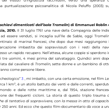
dei vissuti d’ingiustizia racchiusivi, verso una speranza d
na puntualizzazione psicoanalitica di Nicola Peluffo (2003) su
 schiavi dimenticati dell’isola Tromelin
)
di Emmanuel Roblin 
cia, 2010.
Il 31 luglio 1761 una nave della Compagnia delle Indie
 ad essere venduti, si incaglia sull’Ile de Sable, oggi Tromelin
ntinaio di marinai francesi, che dopo due mesi raggiungono i
arcazione imbastita dai sopravvissuti con i resti della nav
esso un rapido recupero. Nell’attesa, alcune coppie si sperdono i
mi tre uomini, 4 mesi prima del salvataggio. Quindici anni dop
viata dal cavaliere di
Tromelin,
sette donne e un bambino di ott
ivranno come persone libere.
rcheologico”
3
, mi imbatto, con una certa emozione, nel film
Le
 circa 1 km², è un atollo battuto dai venti e dalle correnti, sperdut
 mondo e dalle rotte marittime e, dal 1954, stazione frances
one dei frequenti cicloni. La storia di questo triplo trauma d
 di tentativo di sopravvivere, con la messa in atto di capacit
per 250 anni. Ed ecco che questo film-documentario dà voce a un