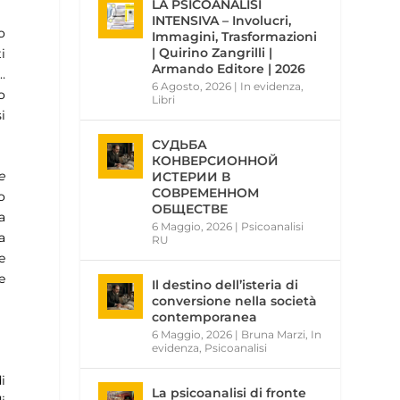
LA PSICOANALISI
INTENSIVA – Involucri,
o
Immagini, Trasformazioni
| Quirino Zangrilli |
i
Armando Editore | 2026
…
6 Agosto, 2026
|
In evidenza
,
o
Libri
i
СУДЬБА
КОНВЕРСИОННОЙ
e
ИСТЕРИИ В
СОВРЕМЕННОМ
o
ОБЩЕСТВЕ
a
6 Maggio, 2026
|
Psicoanalisi
a
RU
e
e
Il destino dell’isteria di
conversione nella società
contemporanea
6 Maggio, 2026
|
Bruna Marzi
,
In
evidenza
,
Psicoanalisi
i
La psicoanalisi di fronte