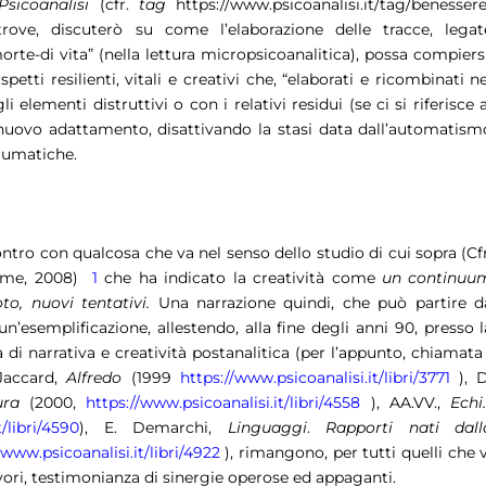
Psicoanalisi
(cfr.
tag
https://www.psicoanalisi.it/tag/benessere
rove, discuterò su come l’elaborazione delle tracce, legat
morte-di vita” (nella lettura micropsicoanalitica), possa compiersi
spetti resilienti, vitali e creativi che, “elaborati e ricombinati ne
elementi distruttivi o con i relativi residui (se ci si riferisce a
 nuovo adattamento, disattivando la stasi data dall’automatism
raumatiche.
ncontro con qualcosa che va nel senso dello studio di cui sopra (Cfr
mme, 2008)
1
che ha indicato la creatività come
un continuu
oto, nuovi tentativi.
Una narrazione quindi, che può partire d
n’esemplificazione, allestendo, alla fine degli anni 90, presso l
 di narrativa e creatività postanalitica (per l’appunto, chiamata
 Jaccard,
Alfredo
(1999
https://www.psicoanalisi.it/libri/3771
), D
ura
(2000,
https://www.psicoanalisi.it/libri/4558
), AA.VV.,
Echi
/libri/4590
), E. Demarchi,
Linguaggi
.
Rapporti nati dall
/www.psicoanalisi.it/libri/4922
), rimangono, per tutti quelli che v
ori, testimonianza di sinergie operose ed appaganti.