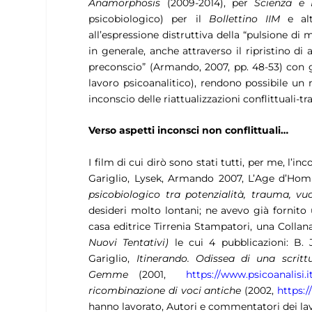
Anamorphosis
(2009-2014), per
Scienza e 
psicobiologico) per il
Bollettino
IIM
e alt
all’espressione distruttiva della “pulsione di 
in generale, anche attraverso il ripristino di a
preconscio” (Armando, 2007, pp. 48-53) con gli 
lavoro psicoanalitico), rendono possibile un
inconscio delle riattualizzazioni conflittuali-t
Verso aspetti inconsci non conflittuali…
I film di cui dirò sono stati tutti, per me, l’i
Gariglio, Lysek, Armando 2007, L’Age d’Ho
psicobiologico
tra potenzialità, trauma, vu
desideri molto lontani; ne avevo già fornito u
casa editrice Tirrenia Stampatori, una Collana
Nuovi Tentativi)
le cui 4 pubblicazioni: B.
Gariglio,
Itinerando. Odissea di una scritt
Gemme
(2001,
https://www.psicoanalisi.it
ricombinazione di voci antiche
(2002,
https:/
hanno lavorato, Autori e commentatori dei lav