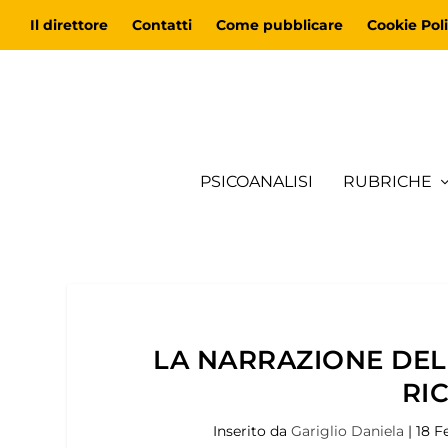
Il direttore
Contatti
Come pubblicare
Cookie Poli
PSICOANALISI
RUBRICHE
LA NARRAZIONE DEL
RI
Inserito da
Gariglio Daniela
|
18 F