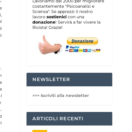
Lavoriamo dal 2000 per migliorare
-
costantemente "Psicoanalisi e
e
Scienza". Se apprezzi il nostro
,
lavoro
sostienici
con una
l
donazione
! Servirà a far vivere la
Rivista! Grazie!
l
o
.
m
NEWSLETTER
a
a
>>> Iscriviti alla newsletter
I
.
…
a
ARTICOLI RECENTI
i