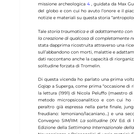
missione archeologica
4
, guidata da Max G
del globo e con cui ho avuto l’onore e il pia
notizie e materiali su questa storia “antropol
Tale
storia traumatica e di adattamento con la 
la creazione di qualcosa di completamente 
stata dapprima ricostruita attraverso una ricerc
sull’abbandono con morti, malattie e adattamen
dati raccontano anche la capacità di riorganizz
solitudine forzata di Tromelin.
Di questa vicenda ho parlato una prima volta
Gajap
a Superga, come prima “occasione di ri
la lettura (1991) di Nicola Peluffo (maestro 
metodo micropsicoanalitico e con cui ho con
peraltro già espressa nella parte finale, j
freudiano: lemoniano/lacaniano…) e una secon
Convegno SIM/IIM:
La solitudine
(XV Ed. di F
Edizione della
Settimana Internazionale della