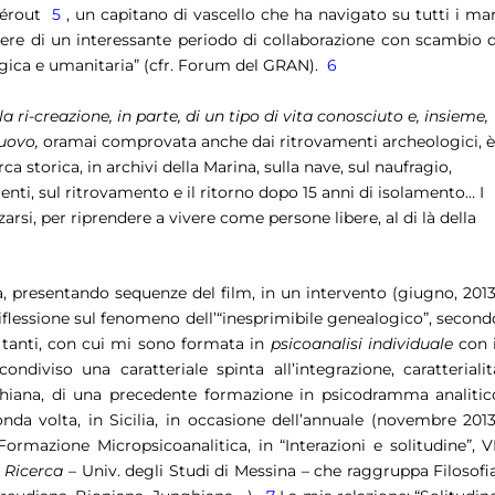
uérout
5
, un capitano di vascello che ha navigato su tutti i mar
cere di un interessante periodo di collaborazione con scambio d
ogica e umanitaria” (cfr. Forum del GRAN).
6
ri-creazione, in parte, di un tipo di vita conosciuto e, insieme,
nuovo,
oramai comprovata anche dai ritrovamenti archeologici, 
a storica, in archivi della Marina, sulla nave, sul naufragio,
ti, sul ritrovamento e il ritorno dopo 15 anni di isolamento… I
arsi, per riprendere a vivere come persone libere, al di là della
, presentando sequenze del film, in un intervento (giugno, 2013
flessione sul fenomeno dell’“inesprimibile genealogico”, second
di tanti, con cui mi sono formata in
psicoanalisi individuale
con i
diviso una caratteriale spinta all’integrazione, caratterialit
unghiana, di una precedente formazione in psicodramma analitic
da volta, in Sicilia, in occasione dell’annuale (novembre 2013
ormazione Micropsicoanalitica, in “Interazioni e solitudine”, VI
 Ricerca
– Univ. degli Studi di Messina – che raggruppa Filosofia