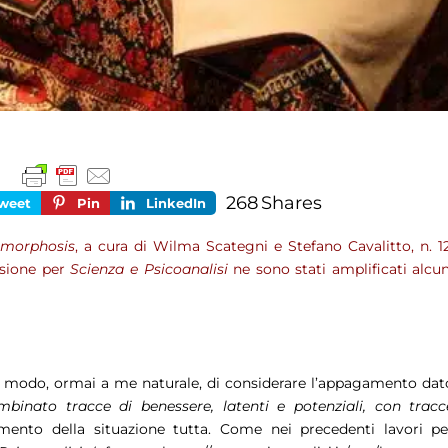
268
Shares
weet
Pin
LinkedIn
morphosis
, a cura di Wilma Scategni e Stefano Cavalitto, n. 12
rsione per
Scienza e Psicoanalisi
ne sono stati amplificati alcun
un modo, ormai a me naturale, di considerare l’appagamento dat
binato tracce di benessere, latenti e potenziali, con tracc
ento della situazione tutta. Come nei precedenti lavori pe