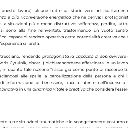
i questo lavoro), alcune tratte da storie vere nell’adattament
enza e alla riconversione energetica
che ne deriva: i protagonist
i a situazioni più o meno distruttive: sofferenza, perdita, lutto
), si sono alla fine reinventati, trasformando un vuoto sentit
o, capace di rendere operativa certa potenzialità creativa che s
esperienza si rarefa.
ntrecciano, rendendo
protagonista la capacità di sopravvivere 
oris Cyrulnik,
docet…
) dichiarandomene affascinata in un lavor
), in quanto tale nozione “nasce già come punto di raccordo tr
ciandosi alle spalle la parcellizzazione della persona e chi l
 di informazione di benessere, traccia latente nell’inconscio 
mbinativa
in una
dinamica vitale e creativa
che considera l’esser
ento a tre situazioni traumatiche e lo scongelamento postumo d