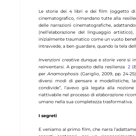
Le storie dei 4 libri e dei film (oggetto d
cinematografico, rimandano tutte alla
resili
delle narrazioni cinematografiche, adattandos
(nell’elaborazione del linguaggio artistico
inizialmente traumatico come un vuoto benefic
intravvede, a ben guardare, quando la tela dell’
Invenzioni creative
dunque e
storie vere
si i
reinve
ntarsi. A proposito della resilienza
2
(B
per
Anamorphosis
(Gariglio, 2009, pp. 24-25
diversi modi di pensare e modellistiche, las
condivide”, l’avevo già legata alla nozione
riattivabile nel processo di
elaborazione rico
umano nella sua completezza trasformativa.
I segreti
E veniamo al primo film, che narra l’adattam