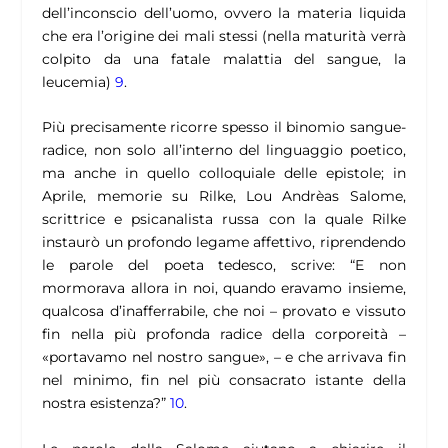
dell’inconscio dell’uomo, ovvero la materia liquida
che era l’origine dei mali stessi (nella maturità verrà
colpito da una fatale malattia del sangue, la
leucemia)
9
.
Più precisamente ricorre spesso il binomio sangue-
radice, non solo all’interno del linguaggio poetico,
ma anche in quello colloquiale delle epistole; in
Aprile, memorie su Rilke,
Lou Andrèas Salome,
scrittrice e psicanalista russa con la quale Rilke
instaurò un profondo legame affettivo, riprendendo
le parole del poeta tedesco, scrive:
“E non
mormorava allora in noi, quando eravamo insieme,
qualcosa d’inafferrabile, che noi – provato e vissuto
fin nella più profonda radice della corporeità –
«portavamo nel nostro sangue», – e che arrivava fin
nel minimo, fin nel più consacrato istante della
nostra esistenza?”
10
.