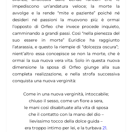
impediscono un’andatura veloce; la morte la
avvolge e la rende “mite e paziente” poiché né
desideri né passioni la muovono più: è ormai
l’opposto di Orfeo che invece procede inquieto,
camminando a grandi passi. Così “nella pienezza del
suo essere in morte” Euridice ha raggiunto
l’atarassia, e questo la riempie di “dolcezza oscura”;
nient’altro essa concepisce se non la morte, che è
ormai la sua nuova vera vita. Solo in questa nuova
dimensione la sposa di Orfeo giunge alla sua
completa realizzazione, e nella strofa successiva
conquista una nuova verginità:
Come in una nuova verginità, intoccabile;
chiuso il sesso, come un fiore a sera,
le mani così disabituate alla vita di sposa
che il contatto con la mano del dio –
lievissimo tocco della dolce guida –
era troppo intimo per lei, e la turbava
21
.