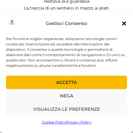
Restava là e guardava
La traccia di un sentiero in mezzo ai prati
Dove il dio dei messaggi, triste in volto,
si volgeva in silenzio per seguire lei,
Gestisci Consenso
lei che già tornava sulla stessa via,
mite e paziente col suo passo incerto
Per fornire le migliori esperienze, utilizziamo tecnologie come i
frenato dalla lunga tunica di morte
28
.
cookie per memorizzare e/o accedere alle informazioni del
dispositivo. Il consenso a queste tecnologie ci permetterà di
elaborare dati come il comportamento di navigazione o ID unici su
Il volgersi di Orfeo, nella parte finale della poesia, è
questo sito. Non acconsentire o ritirare il consenso può influire
incomprensibile per Euridice e il suo aspetto
negativamente su alcune caratteristiche e funzioni.
irriconoscibile; l’unica parola pronunciata dalla
donna è un fievole “Chi?” che sembra risvegliarla da
ACCETTA
un sogno, rivelandone tutta l’alterità
29
. Eppure in
Rilke la morte e la vita non paiono escludersi l’un
NEGA
l’altra, piuttosto si presentano come due realtà
coesistenti.
VISUALIZZA LE PREFERENZE
A tal riguardo l’interpretazione che Iosif Brodskij
Cookie Policy
Privacy Policy
offre di quest’ultima strofa è illuminante perché
pone l’accento sul volgersi dei due amati, in