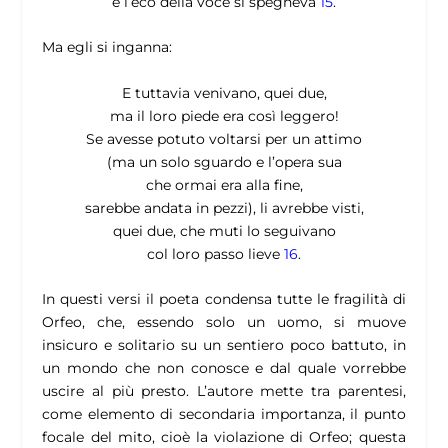
e l’eco della voce si spegneva
15
.
Ma egli si inganna:
E tuttavia venivano, quei due,
ma il loro piede era così leggero!
Se avesse potuto voltarsi per un attimo
(ma un solo sguardo e l’opera sua
che ormai era alla fine,
sarebbe andata in pezzi), li avrebbe visti,
quei due, che muti lo seguivano
col loro passo lieve
16
.
In questi versi il poeta condensa tutte le fragilità di
Orfeo, che, essendo solo un uomo, si muove
insicuro e solitario su un sentiero poco battuto, in
un mondo che non conosce e dal quale vorrebbe
uscire al più presto. L’autore mette tra parentesi,
come elemento di secondaria importanza, il punto
focale del mito, cioè la violazione di Orfeo; questa