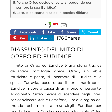
Perché Orfeo decide di voltarsi perdendo per
sempre la sua Euridice?
Lettura psicoanalitica della poetica rilkiana
Facebook
Like
Share
Tweet
176
Shares
Pin
LinkedIn
RIASSUNTO DEL MITO DI
ORFEO ED EURIDICE
Il mito di Orfeo ed Euridice è una storia tragica
dell’antica mitologia greca. Orfeo, un abile
musicista e poeta, si innamora di Euridice e la
sposa. Tuttavia, poco dopo il loro matrimonio,
Euridice muore a causa di un morso di serpente.
Addolorato, Orfeo decide di scendere negli inferi
per convincere Ade e Persefone, il re e la regina del
mondo dei morti, a restituirgli Euridice per
riportarla in vita. Con la sua musica toccante, Orfeo