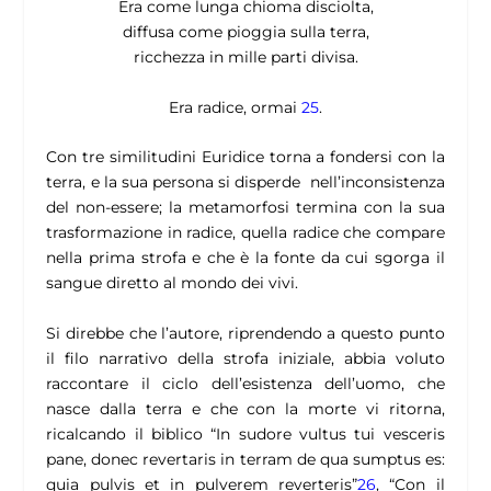
Era come lunga chioma disciolta,
diffusa come pioggia sulla terra,
ricchezza in mille parti divisa.
Era radice, ormai
25
.
Con tre similitudini Euridice torna a fondersi con la
terra, e la sua persona si disperde nell’inconsistenza
del non-essere; la metamorfosi termina con la sua
trasformazione in radice, quella radice che compare
nella prima strofa e che è la fonte da cui sgorga il
sangue diretto al mondo dei vivi.
Si direbbe che l’autore, riprendendo a questo punto
il filo narrativo della strofa iniziale, abbia voluto
raccontare il ciclo dell’esistenza dell’uomo, che
nasce dalla terra e che con la morte vi ritorna,
ricalcando il biblico
“
In sudore vultus tui vesceris
pane, donec revertaris in terram de qua sumptus es:
quia pulvis et in pulverem reverteris
”
26
, “Con il