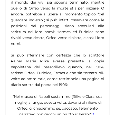
il mondo dei vivi sia appena terminato, mentre
quello di Orfeo verso la morte stia per iniziare. O
ancora, potrebbe alludere al momento topico “del
guardare indietro”; si può infatti osservare come le
posizioni dei personaggi siano speculari alla
scrittura dei loro nomi: Hermes ed Euridice sono
rivolti verso destra, Orfeo verso sinistra, e così i loro
nomi.
Si può affermare con certezza che lo scrittore
Rainer Maria Rilke avesse presente la copia
napoletana del bassorilievo quando, nel 1904,
scrisse
Orfeo, Euridice, Ermes
e che sia tornato più
volte ad ammirarla, come testimonia una pagina di
diario scritta dal poeta nel 1906:
“
Nel museo di Napoli sostammo [Rilke e Clara, sua
moglie] a lungo, questa volta, davanti al rilievo di
Orfeo; ci chiedemmo se, daccapo, l’elemento
narrativo non giochi un brutto scherzo?
”
3
.