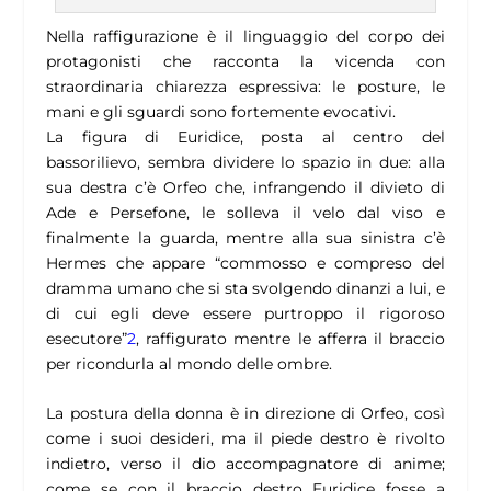
Nella raffigurazione è il linguaggio del corpo dei
protagonisti che racconta la vicenda con
straordinaria chiarezza espressiva: le posture, le
mani e gli sguardi sono fortemente evocativi.
La figura di Euridice, posta al centro del
bassorilievo, sembra dividere lo spazio in due: alla
sua destra c’è Orfeo che, infrangendo il divieto di
Ade e Persefone, le solleva il velo dal viso e
finalmente la guarda, mentre alla sua sinistra c’è
Hermes che appare “commosso e compreso del
dramma umano che si sta svolgendo dinanzi a lui, e
di cui egli deve essere purtroppo il rigoroso
esecutore”
2
, raffigurato mentre le afferra il braccio
per ricondurla al mondo delle ombre.
La postura della donna è in direzione di Orfeo, così
come i suoi desideri, ma il piede destro è rivolto
indietro, verso il dio accompagnatore di anime;
come se con il braccio destro Euridice fosse a