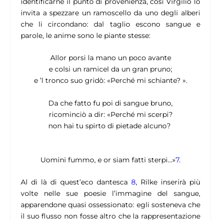
identificarne il punto di provenienza, così Virgilio lo
invita a spezzare un ramoscello da uno degli alberi
che li circondano: dal taglio escono sangue e
parole, le anime sono le piante stesse:
Allor porsi la mano un poco avante
e colsi un ramicel da un gran pruno;
e ’l tronco suo gridò:
«
Perché mi schiante?
»
.
Da che fatto fu poi di sangue bruno,
ricominciò a dir:
«
Perché mi scerpi?
non hai tu spirto di pietade alcuno?
Uomini fummo, e or siam fatti sterpi…»
7
.
Al di là di quest’eco dantesca
8
, Rilke inserirà più
volte nelle sue poesie l’immagine del sangue,
apparendone quasi ossessionato:
egli sosteneva che
il suo flusso non fosse altro che la rappresentazione