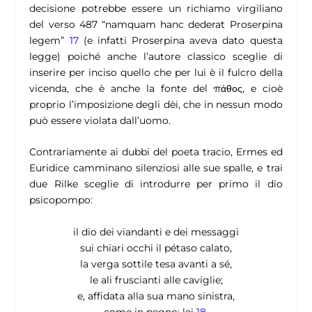
decisione potrebbe essere un richiamo virgiliano
del verso 487
“namquam hanc dederat Proserpina
legem”
17
(e infatti Proserpina aveva dato questa
legge) poiché anche l’autore classico sceglie di
inserire per inciso quello che per lui è il fulcro della
vicenda, che è anche la fonte del πάθος, e cioè
proprio l’imposizione degli dèi, che in nessun modo
può essere violata dall’uomo.
Contrariamente ai dubbi del poeta tracio, Ermes ed
Euridice camminano silenziosi alle sue spalle, e trai
due Rilke sceglie di introdurre per primo il dio
psicopompo:
il dio dei viandanti e dei messaggi
sui chiari occhi il pétaso calato,
la verga sottile tesa avanti a sé,
le ali fruscianti alle caviglie;
e, affidata alla sua mano sinistra,
come in pegno: lei
18
.