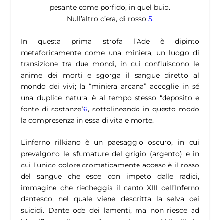
pesante come porfido, in quel buio.
Null’altro c’era, di rosso
5
.
In questa prima strofa l’Ade è dipinto
metaforicamente come una miniera, un luogo di
transizione tra due mondi, in cui confluiscono le
anime dei morti e sgorga il sangue diretto al
mondo dei vivi; la “
miniera arcana
” accoglie in sé
una duplice natura, è al tempo stesso “deposito e
fonte di sostanze”
6
, sottolineando in questo modo
la compresenza in essa di vita e morte.
L’inferno rilkiano è un paesaggio oscuro, in cui
prevalgono le sfumature del grigio (argento) e in
cui l’unico colore cromaticamente acceso è il rosso
del sangue che esce con impeto dalle radici,
immagine che riecheggia il canto XIII dell’Inferno
dantesco, nel quale viene descritta la selva dei
suicidi. Dante ode dei lamenti, ma non riesce ad