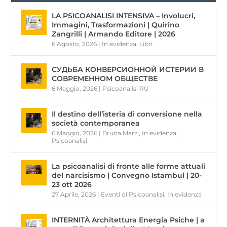
LA PSICOANALISI INTENSIVA – Involucri,
Immagini, Trasformazioni | Quirino
Zangrilli | Armando Editore | 2026
6 Agosto, 2026
|
In evidenza
,
Libri
СУДЬБА КОНВЕРСИОННОЙ ИСТЕРИИ В
СОВРЕМЕННОМ ОБЩЕСТВЕ
6 Maggio, 2026
|
Psicoanalisi RU
Il destino dell’isteria di conversione nella
società contemporanea
6 Maggio, 2026
|
Bruna Marzi
,
In evidenza
,
Psicoanalisi
La psicoanalisi di fronte alle forme attuali
del narcisismo | Convegno Istambul | 20-
23 ott 2026
27 Aprile, 2026
|
Eventi di Psicoanalisi
,
In evidenza
INTERNITÀ Architettura Energia Psiche | a