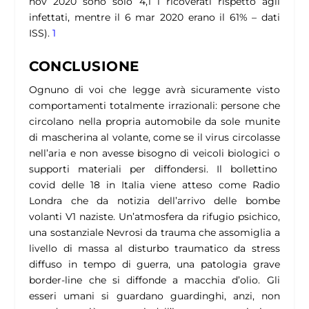
nov 2020 sono solo 4,1 i ricoverati rispetto agli
infettati, mentre il 6 mar 2020 erano il 61% – dati
ISS).
1
CONCLUSIONE
Ognuno di voi che legge avrà sicuramente visto
comportamenti totalmente irrazionali: persone che
circolano nella propria automobile da sole munite
di mascherina al volante, come se il virus circolasse
nell’aria e non avesse bisogno di veicoli biologici o
supporti materiali per diffondersi. Il bollettino
covid delle 18 in Italia viene atteso come Radio
Londra che da notizia dell’arrivo delle bombe
volanti V1 naziste. Un’atmosfera da rifugio psichico,
una sostanziale Nevrosi da trauma che assomiglia a
livello di massa al disturbo traumatico da stress
diffuso in tempo di guerra, una patologia grave
border-line che si diffonde a macchia d’olio. Gli
esseri umani si guardano guardinghi, anzi, non