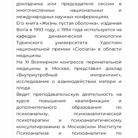
докладчика или председателя сессии в
многочисленных национальных и
международных научных конференциях.
Его книга «Жизнь: пустая оболочка», изданная
Borla в 1993 году, с 1994 года используется на
кафедре динамической психологии
Туринского университета. Удостоен
национальной премии «Ciociaria» в области
медицины.
На XI Всемирном конгрессе перинатальной
медицины в Москве, представил доклад
«Внутриутробный импринтинг»,
исследование о взаимодействии матери и
плода.
Ведет преподавательскую деятельность на
курсе повышения квалификации и
дополнительного образования по
психоанализу, психоаналитической
психотерапии и психоаналитическому
консультированию в Московском Институте
Психоанализа и психоаналитик по