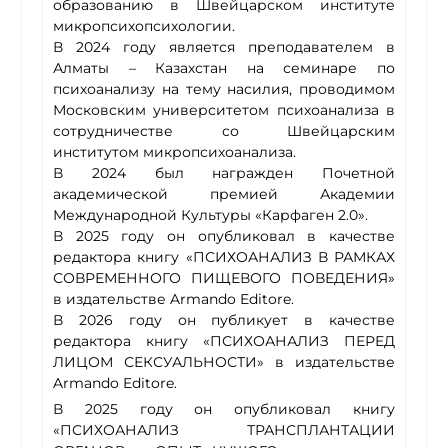
образованию в Швейцарском институте
микропсихопсихологии.
В 2024 году является преподавателем в
Алматы – Казахстан на семинаре по
психоанализу на тему насилия, проводимом
Московским университетом психоанализа в
сотрудничестве со Швейцарским
институтом микропсихоанализа.
В 2024 был награжден Почетной
академической премией Академии
Международной Культуры «Карфаген 2.0».
В 2025 году он опубликовал в качестве
редактора книгу «ПСИХОАНАЛИЗ В РАМКАХ
СОВРЕМЕННОГО ПИЩЕВОГО ПОВЕДЕНИЯ»
в издательстве Armando Editore.
В 2026 году он публикует в качестве
редактора книгу «ПСИХОАНАЛИЗ ПЕРЕД
ЛИЦОМ СЕКСУАЛЬНОСТИ» в издательстве
Armando Editore.
В 2025 году он опубликовал книгу
«ПСИХОАНАЛИЗ ТРАНСПЛАНТАЦИИ