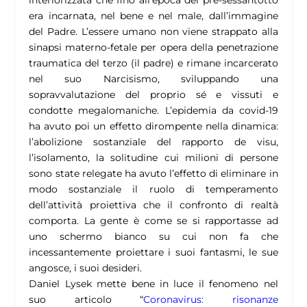
interiorizzata che fino all’epoca del pre-sessantotto
era incarnata, nel bene e nel male, dall’immagine
del Padre. L’essere umano non viene strappato alla
sinapsi materno-fetale per opera della penetrazione
traumatica del terzo (il padre) e rimane incarcerato
nel suo Narcisismo, sviluppando una
sopravvalutazione del proprio sé e vissuti e
condotte megalomaniche. L’epidemia da covid-19
ha avuto poi un effetto dirompente nella dinamica:
l’abolizione sostanziale del rapporto de visu,
l’isolamento, la solitudine cui milioni di persone
sono state relegate ha avuto l’effetto di eliminare in
modo sostanziale il ruolo di temperamento
dell’attività proiettiva che il confronto di realtà
comporta. La gente è come se si rapportasse ad
uno schermo bianco su cui non fa che
incessantemente proiettare i suoi fantasmi, le sue
angosce, i suoi desideri.
Daniel Lysek mette bene in luce il fenomeno nel
suo articolo “
Coronavirus: risonanze