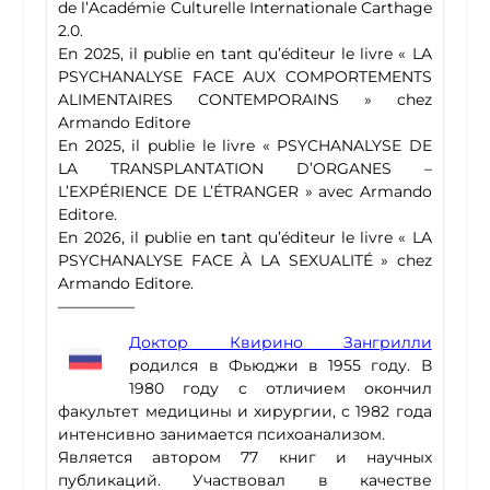
de l’Académie Culturelle Internationale Carthage
2.0.
En 2025, il publie en tant qu’éditeur le livre « LA
PSYCHANALYSE FACE AUX COMPORTEMENTS
ALIMENTAIRES CONTEMPORAINS » chez
Armando Editore
En 2025, il publie le livre « PSYCHANALYSE DE
LA TRANSPLANTATION D’ORGANES –
L’EXPÉRIENCE DE L’ÉTRANGER » avec Armando
Editore.
En 2026, il publie en tant qu’éditeur le livre « LA
PSYCHANALYSE FACE À LA SEXUALITÉ » chez
Armando Editore.
—————
Доктор Квирино Зангрилли
родился в Фьюджи в 1955 году. В
1980 году с отличием окончил
факультет медицины и хирургии, с 1982 года
интенсивно занимается психоанализом.
Является автором 77 книг и научных
публикаций. Участвовал в качестве