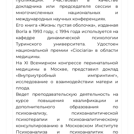
публикаций. Участвовал в качестве
докладчика или председателя сессии в
многочисленных национальных и
международных научных конференциях.
Его книга «Жизнь: пустая оболочка», изданная
Borla в 1993 году, с 1994 года используется на
кафедре динамической психологии
Туринского университета. Удостоен
национальной премии «Ciociaria» в области
медицины.
На XI Всемирном конгрессе перинатальной
медицины в Москве, представил доклад
«Внутриутробный импринтинг»,
исследование о взаимодействии матери и
плода.
Ведет преподавательскую деятельность на
курсе повышения квалификации и
дополнительного образования по
психоанализу, психоаналитической
психотерапии и психоаналитическому
консультированию в Московском Институте
Психоанализа и психоаналитик по