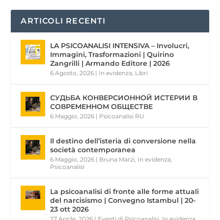
ARTICOLI RECENTI
LA PSICOANALISI INTENSIVA – Involucri,
Immagini, Trasformazioni | Quirino
Zangrilli | Armando Editore | 2026
6 Agosto, 2026
|
In evidenza
,
Libri
СУДЬБА КОНВЕРСИОННОЙ ИСТЕРИИ В
СОВРЕМЕННОМ ОБЩЕСТВЕ
6 Maggio, 2026
|
Psicoanalisi RU
Il destino dell’isteria di conversione nella
società contemporanea
6 Maggio, 2026
|
Bruna Marzi
,
In evidenza
,
Psicoanalisi
La psicoanalisi di fronte alle forme attuali
del narcisismo | Convegno Istambul | 20-
23 ott 2026
27 Aprile, 2026
|
Eventi di Psicoanalisi
,
In evidenza