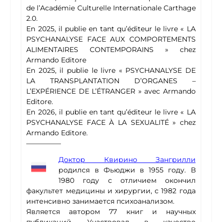
de l’Académie Culturelle Internationale Carthage
2.0.
En 2025, il publie en tant qu’éditeur le livre « LA
PSYCHANALYSE FACE AUX COMPORTEMENTS
ALIMENTAIRES CONTEMPORAINS » chez
Armando Editore
En 2025, il publie le livre « PSYCHANALYSE DE
LA TRANSPLANTATION D’ORGANES –
L’EXPÉRIENCE DE L’ÉTRANGER » avec Armando
Editore.
En 2026, il publie en tant qu’éditeur le livre « LA
PSYCHANALYSE FACE À LA SEXUALITÉ » chez
Armando Editore.
—————
Доктор Квирино Зангрилли
родился в Фьюджи в 1955 году. В
1980 году с отличием окончил
факультет медицины и хирургии, с 1982 года
интенсивно занимается психоанализом.
Является автором 77 книг и научных