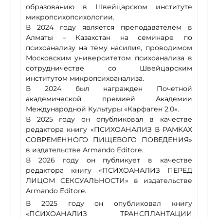
образованию в Швейцарском институте
микропсихопсихологии.
В 2024 году является преподавателем в
Алматы – Казахстан на семинаре по
психоанализу на тему насилия, проводимом
Московским университетом психоанализа в
сотрудничестве со Швейцарским
институтом микропсихоанализа.
В 2024 был награжден Почетной
академической премией Академии
Международной Культуры «Карфаген 2.0».
В 2025 году он опубликовал в качестве
редактора книгу «ПСИХОАНАЛИЗ В РАМКАХ
СОВРЕМЕННОГО ПИЩЕВОГО ПОВЕДЕНИЯ»
в издательстве Armando Editore.
В 2026 году он публикует в качестве
редактора книгу «ПСИХОАНАЛИЗ ПЕРЕД
ЛИЦОМ СЕКСУАЛЬНОСТИ» в издательстве
Armando Editore.
В 2025 году он опубликовал книгу
«ПСИХОАНАЛИЗ ТРАНСПЛАНТАЦИИ