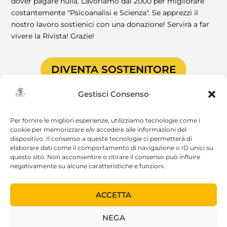
dover pagare nulla. Lavoriamo dal 2000 per migliorare
costantemente "Psicoanalisi e Scienza". Se apprezzi il
nostro lavoro sostienici con una donazione! Servirà a far
vivere la Rivista! Grazie!
DIVENTA SOSTENITORE
Gestisci Consenso
Per fornire le migliori esperienze, utilizziamo tecnologie come i
cookie per memorizzare e/o accedere alle informazioni del
dispositivo. Il consenso a queste tecnologie ci permetterà di
elaborare dati come il comportamento di navigazione o ID unici su
questo sito. Non acconsentire o ritirare il consenso può influire
© 2022 Psicoanalisi e Scienza |
Realizzazione: Luca
negativamente su alcune caratteristiche e funzioni.
Zangrilli
ACCETTA
NEGA