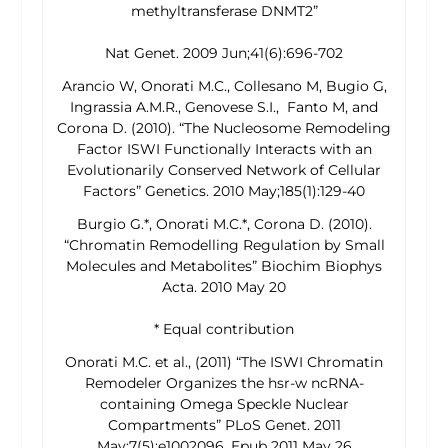
methyltransferase DNMT2”
Nat Genet. 2009 Jun;41(6):696-702
Arancio W, Onorati M.C., Collesano M, Bugio G,
Ingrassia A.M.R., Genovese S.I., Fanto M, and
Corona D. (2010). “The Nucleosome Remodeling
Factor ISWI Functionally Interacts with an
Evolutionarily Conserved Network of Cellular
Factors”
Genetics. 2010 May;185(1):129-40
Burgio G.*, Onorati M.C.*, Corona D. (2010).
“Chromatin Remodelling Regulation by Small
Molecules and Metabolites”
Biochim Biophys
Acta. 2010 May 20
* Equal contribution
Onorati M.C. et al., (2011) “The ISWI Chromatin
Remodeler Organizes the
hsr-
w
ncRNA-
containing Omega Speckle Nuclear
Compartments”
PLoS Genet. 2011
May;7(5):e1002096. Epub 2011 May 26