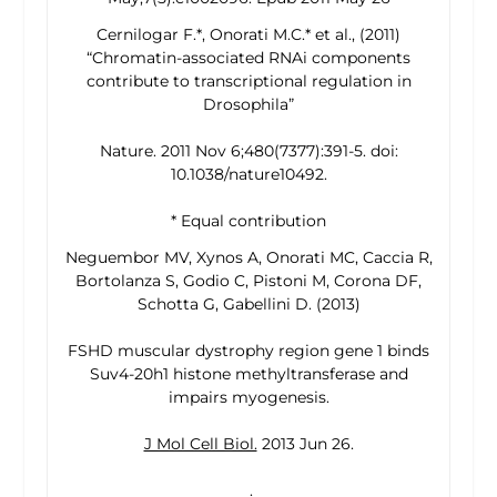
Cernilogar F.*, Onorati M.C.* et al., (2011)
“Chromatin-associated RNAi components
contribute to transcriptional regulation in
Drosophila
”
Nature. 2011 Nov 6;480(7377):391-5. doi:
10.1038/nature10492.
* Equal contribution
Neguembor MV, Xynos A, Onorati MC, Caccia R,
Bortolanza S, Godio C, Pistoni M, Corona DF,
Schotta G, Gabellini D. (2013)
FSHD muscular dystrophy region gene 1 binds
Suv4-20h1 histone methyltransferase and
impairs myogenesis.
J Mol Cell Biol.
2013 Jun 26.
.