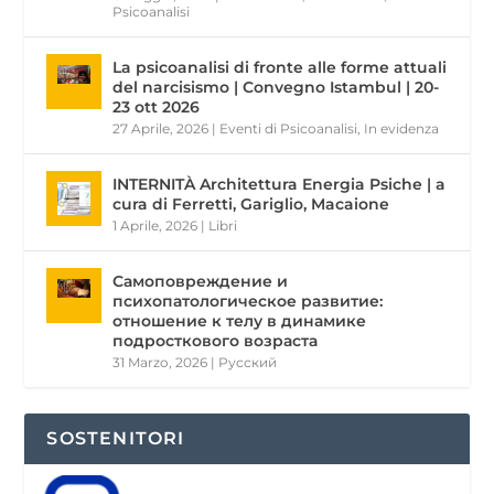
Psicoanalisi
La psicoanalisi di fronte alle forme attuali
del narcisismo | Convegno Istambul | 20-
23 ott 2026
27 Aprile, 2026
|
Eventi di Psicoanalisi
,
In evidenza
INTERNITÀ Architettura Energia Psiche | a
cura di Ferretti, Gariglio, Macaione
1 Aprile, 2026
|
Libri
Самоповреждение и
психопатологическое развитие:
отношение к телу в динамике
подросткового возраста
31 Marzo, 2026
|
Pусский
SOSTENITORI