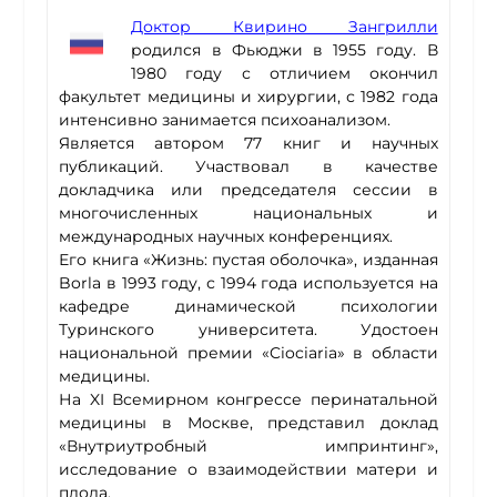
Доктор Квирино Зангрилли
родился в Фьюджи в 1955 году. В
1980 году с отличием окончил
факультет медицины и хирургии, с 1982 года
интенсивно занимается психоанализом.
Является автором 77 книг и научных
публикаций. Участвовал в качестве
докладчика или председателя сессии в
многочисленных национальных и
международных научных конференциях.
Его книга «Жизнь: пустая оболочка», изданная
Borla в 1993 году, с 1994 года используется на
кафедре динамической психологии
Туринского университета. Удостоен
национальной премии «Ciociaria» в области
медицины.
На XI Всемирном конгрессе перинатальной
медицины в Москве, представил доклад
«Внутриутробный импринтинг»,
исследование о взаимодействии матери и
плода.