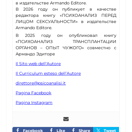
в издательстве Armando Editore.
В 2026 году он публикует в качестве
редактора книгу «ПСИХОАНАЛИЗ ПЕРЕД
ЛИЦОМ СЕКСУАЛЬНОСТИ» в издательстве
Armando Editore.
В 2025 году он опубликовал книгу
«ПСИХОАНАЛИЗ ТРАНСПЛАНТАЦИИ
ОРГАНОВ – ОПЫТ ЧУЖОГО» совместно с
Армандо Эдиторе
Il Sito web dell’Autore
Il Curriculum esteso dell’Autore
direttore@psicoanalisi.it
Pagina Facebook
Pagina Instagram
Facebook
Like
Share
Tweet