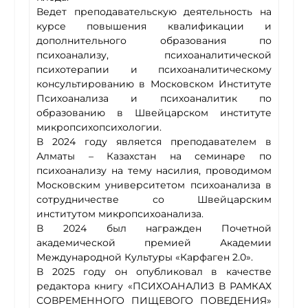
Ведет преподавательскую деятельность на
курсе повышения квалификации и
дополнительного образования по
психоанализу, психоаналитической
психотерапии и психоаналитическому
консультированию в Московском Институте
Психоанализа и психоаналитик по
образованию в Швейцарском институте
микропсихопсихологии.
В 2024 году является преподавателем в
Алматы – Казахстан на семинаре по
психоанализу на тему насилия, проводимом
Московским университетом психоанализа в
сотрудничестве со Швейцарским
институтом микропсихоанализа.
В 2024 был награжден Почетной
академической премией Академии
Международной Культуры «Карфаген 2.0».
В 2025 году он опубликовал в качестве
редактора книгу «ПСИХОАНАЛИЗ В РАМКАХ
СОВРЕМЕННОГО ПИЩЕВОГО ПОВЕДЕНИЯ»