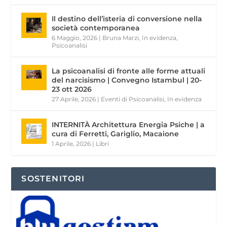
Il destino dell’isteria di conversione nella
società contemporanea
6 Maggio, 2026
|
Bruna Marzi
,
In evidenza
,
Psicoanalisi
La psicoanalisi di fronte alle forme attuali
del narcisismo | Convegno Istambul | 20-
23 ott 2026
27 Aprile, 2026
|
Eventi di Psicoanalisi
,
In evidenza
INTERNITÀ Architettura Energia Psiche | a
cura di Ferretti, Gariglio, Macaione
1 Aprile, 2026
|
Libri
SOSTENITORI