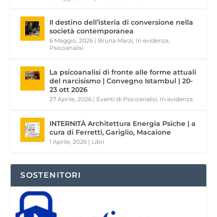
Il destino dell’isteria di conversione nella
società contemporanea
6 Maggio, 2026
|
Bruna Marzi
,
In evidenza
,
Psicoanalisi
La psicoanalisi di fronte alle forme attuali
del narcisismo | Convegno Istambul | 20-
23 ott 2026
27 Aprile, 2026
|
Eventi di Psicoanalisi
,
In evidenza
INTERNITÀ Architettura Energia Psiche | a
cura di Ferretti, Gariglio, Macaione
1 Aprile, 2026
|
Libri
SOSTENITORI