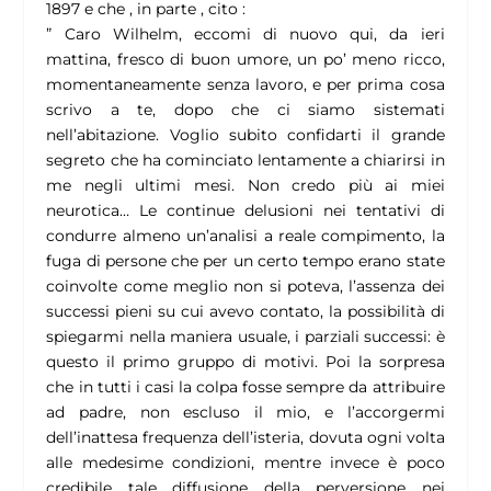
1897 e che , in parte , cito :
” Caro Wilhelm, eccomi di nuovo qui, da ieri
mattina, fresco di buon umore, un po’ meno ricco,
momentaneamente senza lavoro, e per prima cosa
scrivo a te, dopo che ci siamo sistemati
nell’abitazione. Voglio subito confidarti il grande
segreto che ha cominciato lentamente a chiarirsi in
me negli ultimi mesi. Non credo più ai miei
neurotica… Le continue delusioni nei tentativi di
condurre almeno un’analisi a reale compimento, la
fuga di persone che per un certo tempo erano state
coinvolte come meglio non si poteva, l’assenza dei
successi pieni su cui avevo contato, la possibilità di
spiegarmi nella maniera usuale, i parziali successi: è
questo il primo gruppo di motivi. Poi la sorpresa
che in tutti i casi la colpa fosse sempre da attribuire
ad
padre,
non escluso il mio, e l’accorgermi
dell’inattesa frequenza dell’isteria, dovuta ogni volta
alle medesime condizioni, mentre invece è poco
credibile tale diffusione della perversione nei