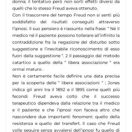
donna; il tentativo però non sortì effetti diversi da
quelli che lo stesso Freud aveva ottenuto.
Con il trascorrere del tempo Freud non si sentì più
soddisfatto dei risultati conseguiti attraverso
l’ipnosi. Il suo pensiero è riassunto nella frase: “ Né il
medico né il paziente possono tollerare all’infinito la
contraddizione fra la negazione del disturbo sotto
suggestione e l’inevitabile riconoscimento di esso
fuori dalla suggestione “.
2
Il passaggio dal metodo
catartico a quello della “ libera associazione “ era
ormai maturo .
Non è certamente facile definire una data precisa
per la scoperta delle “ libere associazioni “ ; Jones
indica gli anni tra il 1892 e il 1895 come quelli più
fecondi. Freud aveva colto che il successo
terapeutico dipendeva dalla relazione tra il medico
e il paziente e che l’ipnosi non faceva altro che
nascondere due importanti fenomeni: quello della
resistenza e quello del transfert. Il caso che Freud
volle seguire senza avvalersi dell’ipnosi fu quello di