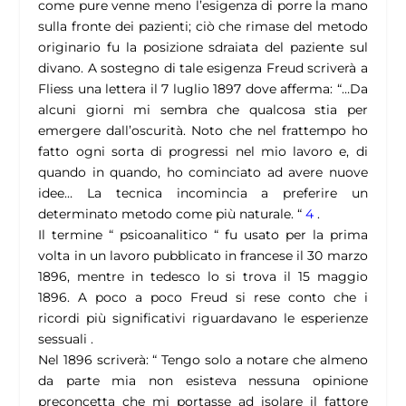
come pure venne meno l’esigenza di porre la mano
sulla fronte dei pazienti; ciò che rimase del metodo
originario fu la posizione sdraiata del paziente sul
divano. A sostegno di tale esigenza Freud scriverà a
Fliess una lettera il 7 luglio 1897 dove afferma: “…Da
alcuni giorni mi sembra che qualcosa stia per
emergere dall’oscurità. Noto che nel frattempo ho
fatto ogni sorta di progressi nel mio lavoro e, di
quando in quando, ho cominciato ad avere nuove
idee… La tecnica incomincia a preferire un
determinato metodo come più naturale. “
4
.
Il termine “ psicoanalitico “ fu usato per la prima
volta in un lavoro pubblicato in francese il 30 marzo
1896, mentre in tedesco lo si trova il 15 maggio
1896. A poco a poco Freud si rese conto che i
ricordi più significativi riguardavano le esperienze
sessuali .
Nel 1896 scriverà: “ Tengo solo a notare che almeno
da parte mia non esisteva nessuna opinione
preconcetta che mi portasse ad isolare il fattore