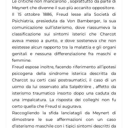
Le critiche non mancarono , soprattutto da parte di
Meynert che divenne il suo più accanito oppositore.
Il 15 ottobre 1886, Freud lesse alla Società di
Psichiatria, presieduta da Von Bamberger, la sua
comunicazione sull’isterismo, dove riassumeva la
classificazione sui sintomi isterici che Charcot
aveva messo a punto, e dove sosteneva che non
esistesse alcun rapporto tra la malattia e gli organi
genitali e nessuna differenziazione fra maschi e
femmine.
Freud espose inoltre, facendo riferimento all’ipotesi
psicogena della sindrome isterica descritta da
Charcot su certi casi postraumatici, il caso di un
uomo da lui osservato alla Salpêtrière , affetto da
isterismo traumatico insorto dopo una caduta da
una impalcatura. La risposta dei colleghi non fu
certo quella che Freud si augurava.
Raccogliendo la sfida lanciatagli da Meynert di
dimostrare le sue affermazioni con un caso
d’isterismo maschile con i tipici sintomi descritti da