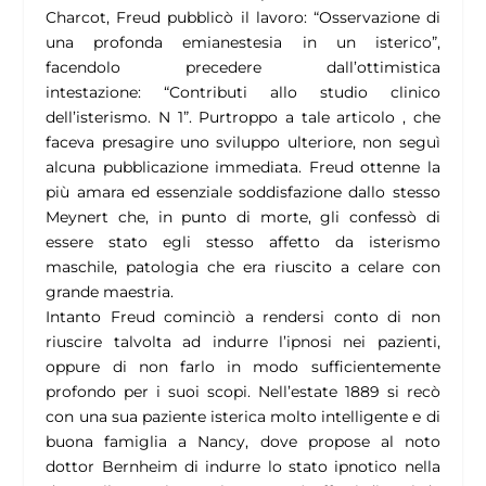
Charcot, Freud pubblicò il lavoro: “
Osservazione di
una profonda emianestesia in un isterico
”,
facendolo precedere dall’ottimistica
intestazione:
“Contributi allo studio clinico
dell’isterismo. N 1
”. Purtroppo a tale articolo , che
faceva presagire uno sviluppo ulteriore, non seguì
alcuna pubblicazione immediata. Freud ottenne la
più amara ed essenziale soddisfazione dallo stesso
Meynert che, in punto di morte, gli confessò di
essere stato egli stesso affetto da isterismo
maschile, patologia che era riuscito a celare con
grande maestria.
Intanto Freud cominciò a rendersi conto di non
riuscire talvolta ad indurre l’ipnosi nei pazienti,
oppure di non farlo in modo sufficientemente
profondo per i suoi scopi. Nell’estate 1889 si recò
con una sua paziente isterica molto intelligente e di
buona famiglia a Nancy, dove propose al noto
dottor Bernheim di indurre lo stato ipnotico nella