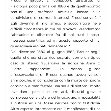
Freud e Breuer, si conobbero all’Istituto di
Fisiologia poco prima del 1880 e da quell’incontro
scaturì una profonda amicizia basata sulla
condivisione di comuni interessi, Freud scriverà: “
Egli divenne il mio amico e soccorritore nelle
difficili circostanze in cui mi trovavo. Prendemmo
l’abitudine di dibattere fra di noi tutti i nostri
interessi scientifici, ed in questo rapporto chi ci
guadagnava ero naturalmente io. “
1
Dal dicembre 1880 al giugno 1882, Breuer seguì
quello che era stato riconosciuto come un tipico
caso di isteria: riguardava la signorina Anna O
(Berta Pappenheim). La donna giunse
all’osservazione di Breuer quando aveva ventun
anni poiché, in coincidenza con la morte del padre,
cominciò a manifestare una serie di sintomi molto
invalidanti: paralisi di tre arti, disturbi gravi e
complessi della vista e del linguaggio, impossibilità
a nutrirsi ed una tosse nervosa molto fastidiosa.
Altro aspetto interessante era il manifestarsi di una