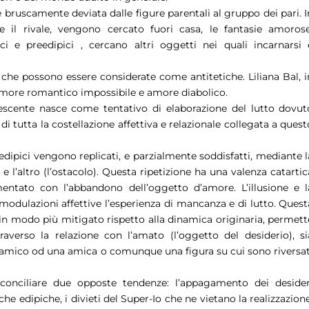
ne bruscamente deviata dalle figure parentali al gruppo dei pari. I
 il rivale, vengono cercato fuori casa, le fantasie amorose
i e preedipici , cercano altri oggetti nei quali incarnarsi 
che possono essere considerate come antitetiche. Liliana Bal, i
di amore romantico impossibile e amore diabolico.
escente nasce come tentativo di elaborazione del lutto dovut
i tutta la costellazione affettiva e relazionale collegata a quest
dipici vengono replicati, e parzialmente soddisfatti, mediante l
ei e l’altro (l’ostacolo). Questa ripetizione ha una valenza catartic
entato con l’abbandono dell’oggetto d’amore. L’illusione e l
 modulazioni affettive l’esperienza di mancanza e di lutto. Quest
a in modo più mitigato rispetto alla dinamica originaria, permett
raverso la relazione con l’amato (l’oggetto del desiderio), si
 un amico od una amica o comunque una figura su cui sono riversat
conciliare due opposte tendenze: l’appagamento dei desider
he edipiche, i divieti del Super-Io che ne vietano la realizzazione