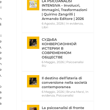
LA PSICOANALISI
e
INTENSIVA – Involucri,
i
Immagini, Trasformazioni
| Quirino Zangrilli |
Armando Editore | 2026
n
6 Agosto, 2026
|
In evidenza
,
i
Libri
i
СУДЬБА
e
КОНВЕРСИОННОЙ
,
ИСТЕРИИ В
e
СОВРЕМЕННОМ
ОБЩЕСТВЕ
e
6 Maggio, 2026
|
Psicoanalisi
n
RU
e
,
Il destino dell’isteria di
conversione nella società
o
contemporanea
6 Maggio, 2026
|
Bruna Marzi
,
In
a
evidenza
,
Psicoanalisi
e
a
La psicoanalisi di fronte