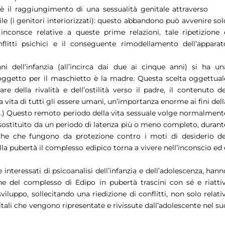
 il raggiungimento di una sessualità genitale attraverso
le (i genitori interiorizzati): questo abbandono può avvenire sol
inconsce relative a queste prime relazioni, tale ripetizione 
flitti psichici e il conseguente rimodellamento dell’apparat
i dell’infanzia (all’incirca dai due ai cinque anni) si ha un
i oggetto per il maschietto è la madre. Questa scelta oggettual
e della rivalità e dell’ostilità verso il padre, il contenuto de
 vita di tutti gli essere umani, un’importanza enorme ai fini dell
.(…) Questo remoto periodo della vita sessuale volge normalment
e sostituito da un periodo di latenza più o meno completo, durant
tiche che fungono da protezione contro i moti di desiderio de
la pubertà il complesso edipico torna a vivere nell’inconscio ed 
interessati di psicoanalisi dell’infanzia e dell’adolescenza, hann
ne del complesso di Edipo in pubertà trascini con sé e riattiv
sviluppo, sollecitando una riedizione di conflitti, non solo relativ
nitali che vengono ripresentate e rivissute dall’adolescente nel su