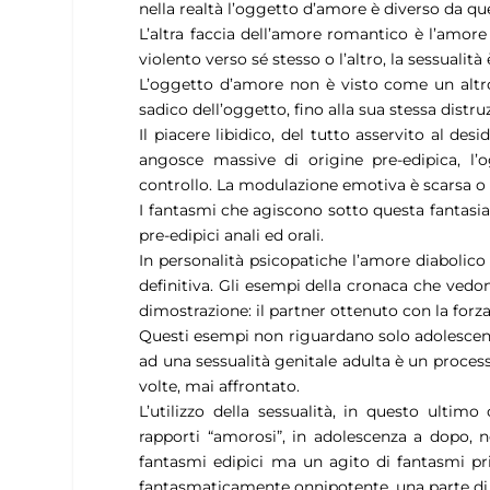
nella realtà l’oggetto d’amore è diverso da q
L’altra faccia dell’amore romantico è l’amore 
violento verso sé stesso o l’altro, la sessual
L’oggetto d’amore non è visto come un altro
sadico dell’oggetto, fino alla sua stessa distru
Il piacere libidico, del tutto asservito al d
angosce massive di origine pre-edipica, l’
controllo. La modulazione emotiva è scarsa o 
I fantasmi che agiscono sotto questa fantasia
pre-edipici anali ed orali.
In personalità psicopatiche l’amore diabolico 
definitiva. Gli esempi della cronaca che vedo
dimostrazione: il partner ottenuto con la forza
Questi esempi non riguardano solo adolescent
ad una sessualità genitale adulta è un proc
volte, mai affrontato.
L’utilizzo della sessualità, in questo ultim
rapporti “amorosi”, in adolescenza a dopo, 
fantasmi edipici ma un agito di fantasmi pr
fantasmaticamente onnipotente, una parte di s