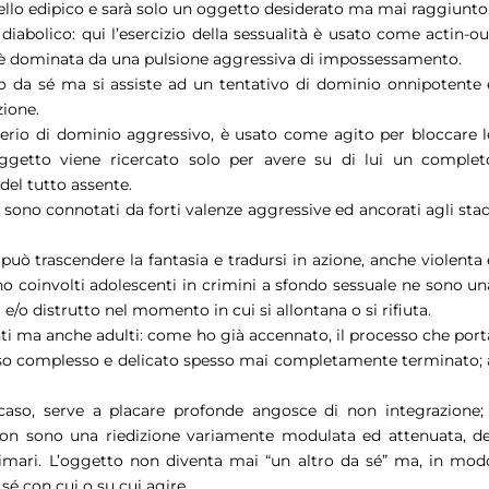
uello edipico e sarà solo un oggetto desiderato ma mai raggiunto
diabolico: qui l’esercizio della sessualità è usato come actin-ou
ità è dominata da una pulsione aggressiva di impossessamento.
 da sé ma si assiste ad un tentativo di dominio onnipotente 
zione.
esiderio di dominio aggressivo, è usato come agito per bloccare l
oggetto viene ricercato solo per avere su di lui un complet
del tutto assente.
 sono connotati da forti valenze aggressive ed ancorati agli stad
può trascendere la fantasia e tradursi in azione, anche violenta 
no coinvolti adolescenti in crimini a sfondo sessuale ne sono un
 e/o distrutto nel momento in cui si allontana o si rifiuta.
i ma anche adulti: come ho già accennato, il processo che port
esso complesso e delicato spesso mai completamente terminato; 
o caso, serve a placare profonde angosce di non integrazione; 
non sono una riedizione variamente modulata ed attenuata, de
imari. L’oggetto non diventa mai “un altro da sé” ma, in mod
é con cui o su cui agire.