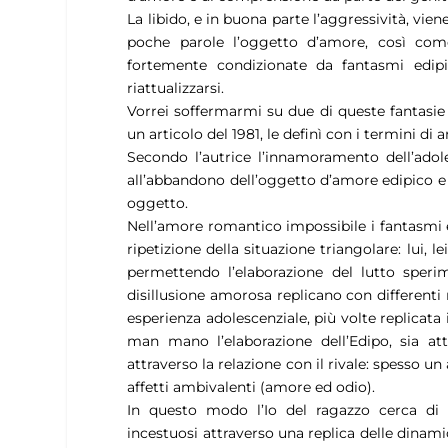
La libido, e in buona parte l’aggressività, vie
poche parole l’oggetto d’amore, così come
fortemente condizionate da fantasmi edipic
riattualizzarsi.
Vorrei soffermarmi su due di queste fantasie 
un articolo del 1981, le definì con i termini 
Secondo l’autrice l’innamoramento dell’adol
all’abbandono dell’oggetto d’amore edipico e d
oggetto.
Nell’amore romantico impossibile i fantasmi e
ripetizione della situazione triangolare: lui, l
permettendo l’elaborazione del lutto sperim
disillusione amorosa replicano con differenti
esperienza adolescenziale, più volte replicat
man mano l’elaborazione dell’Edipo, sia att
attraverso la relazione con il rivale: spesso
affetti ambivalenti (amore ed odio).
In questo modo l’Io del ragazzo cerca di 
incestuosi attraverso una replica delle dinamic