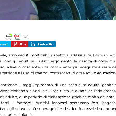
weet
Pin
LinkedIn
le, sono caduti molti tabù rispetto alla sessualità. I giovani e gl
i con gli adulti su questo argomento; la nascita di consultori
o, a livello cosciente, una conoscenza più adeguata e reale de
formazione e l’uso di metodi contraccettivi oltre ad un educazion
sottende il raggiungimento di una sessualità adulta, genitale
iene elaborato a vari livelli per tutta la durata dell’adolescenz
e adulto, è un periodo di elaborazione psichica molto delicato. 
forti, i fantasmi punitivi inconsci scatenano forti angosc
 battaglia dove tabù superegoici e desideri inconsci si scontran
ella prima infanzia.