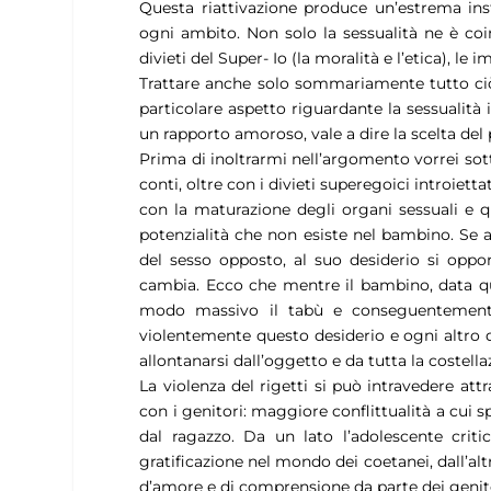
Questa riattivazione produce un’estrema ins
ogni ambito. Non solo la sessualità ne è coinv
divieti del Super- Io (la moralità e l’etica), le im
Trattare anche solo sommariamente tutto ciò
particolare aspetto riguardante la sessualità i
un rapporto amoroso, vale a dire la scelta del 
Prima di inoltrarmi nell’argomento vorrei sot
conti, oltre con i divieti superegoici introietta
con la maturazione degli organi sessuali e qu
potenzialità che non esiste nel bambino. Se a 
del sesso opposto, al suo desiderio si oppo
cambia. Ecco che mentre il bambino, data que
modo massivo il tabù e conseguentemente 
violentemente questo desiderio e ogni altro d
allontanarsi dall’oggetto e da tutta la costell
La violenza del rigetti si può intravedere at
con i genitori: maggiore conflittualità a cui 
dal ragazzo. Da un lato l’adolescente criti
gratificazione nel mondo dei coetanei, dall’a
d’amore e di comprensione da parte dei genit