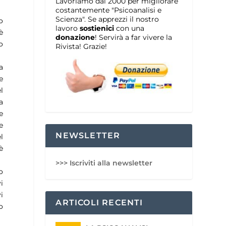
Lavoriamo dal 2000 per migliorare
costantemente "Psicoanalisi e
Scienza". Se apprezzi il nostro
o
lavoro
sostienici
con una
è
donazione
! Servirà a far vivere la
o
Rivista! Grazie!
a
e
l
a
e
e
NEWSLETTER
l
è
>>> Iscriviti alla newsletter
o
i
i
ARTICOLI RECENTI
o