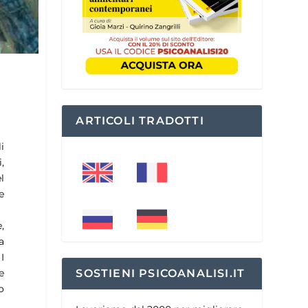
ARTICOLI TRADOTTI
i
,
l
e
,
a
I
e
SOSTIENI PSICOANALISI.IT
o