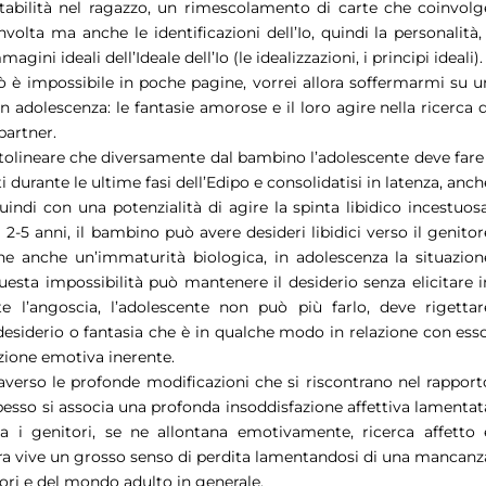
tabilità nel ragazzo, un rimescolamento di carte che coinvolg
olta ma anche le identificazioni dell’Io, quindi la personalità, 
magini ideali dell’Ideale dell’Io (le idealizzazioni, i principi ideali).
 è impossibile in poche pagine, vorrei allora soffermarmi su u
n adolescenza: le fantasie amorose e il loro agire nella ricerca d
partner.
tolineare che diversamente dal bambino l’adolescente deve fare 
ti durante le ultime fasi dell’Edipo e consolidatisi in latenza, anch
indi con una potenzialità di agire la spinta libidico incestuosa
2-5 anni, il bambino può avere desideri libidici verso il genitor
ne anche un’immaturità biologica, in adolescenza la situazion
sta impossibilità può mantenere il desiderio senza elicitare i
l’angoscia, l’adolescente non può più farlo, deve rigettar
esiderio o fantasia che è in qualche modo in relazione con esso
azione emotiva inerente.
traverso le profonde modificazioni che si riscontrano nel rapport
spesso si associa una profonda insoddisfazione affettiva lamentat
ca i genitori, se ne allontana emotivamente, ricerca affetto 
ltra vive un grosso senso di perdita lamentandosi di una mancanz
ori e del mondo adulto in generale.