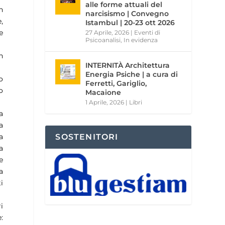
alle forme attuali del
n
narcisismo | Convegno
,
Istambul | 20-23 ott 2026
e
27 Aprile, 2026
|
Eventi di
Psicoanalisi
,
In evidenza
n
INTERNITÀ Architettura
Energia Psiche | a cura di
o
Ferretti, Gariglio,
o
Macaione
1 Aprile, 2026
|
Libri
a
a
SOSTENITORI
a
a
e
a
i
i
: