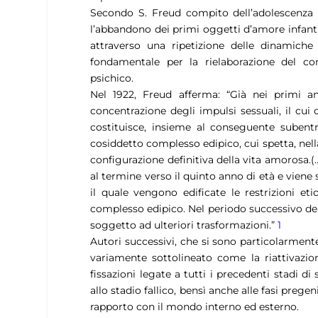
Secondo S. Freud compito dell’adolescenza è
l’abbandono dei primi oggetti d’amore infanti
attraverso una ripetizione delle dinamiche 
fondamentale per la rielaborazione del con
psichico.
Nel 1922, Freud afferma: “Già nei primi ann
concentrazione degli impulsi sessuali, il cu
costituisce, insieme al conseguente subentrar
cosiddetto complesso edipico, cui spetta, nella
configurazione definitiva della vita amorosa
al termine verso il quinto anno di età e vien
il quale vengono edificate le restrizioni e
complesso edipico. Nel periodo successivo del
soggetto ad ulteriori trasformazioni.”
1
Autori successivi, che si sono particolarmente 
variamente sottolineato come la riattivazio
fissazioni legate a tutti i precedenti stadi di 
allo stadio fallico, bensì anche alle fasi prege
rapporto con il mondo interno ed esterno.