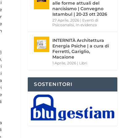
i
alle forme attuali del
narcisismo | Convegno
e
Istambul | 20-23 ott 2026
r
27 Aprile, 2026
|
Eventi di
e
Psicoanalisi
,
In evidenza
n
INTERNITÀ Architettura
Energia Psiche | a cura di
Ferretti, Gariglio,
)
Macaione
,
1 Aprile, 2026
|
Libri
i
i
a
SOSTENITORI
i
e
i
a
i
,