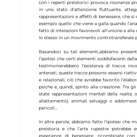
con i reperti preistorici provoca risonanze p
in uno stato d’attenzione fluttuante, atte
rappresentazioni e affetti di benessere, che s
esempio quello che viene a galla quando l’ana
fatto di interazioni favorevoli all’unione e al
lo stesso in un movimento controtransferale p
Basandoci su tali elementi,abbiamo present
l’ipotesi che certi elementi soddisfacenti del
testimonierebbero l’esistenza di tracce inco
antenati, queste tracce possono essersi riattiv
e relazionali, ciò che avrebbe favorito l’ela
psiche e, quindi, spinto alla creazione. Tra gl
state rappresentazioni mentali della realtà: 
allattamento), animali selvaggi o addomesti
pericoli…
In altre parole, abbiamo fatto l’ipotesi che m
preistoria e che l’arte rupestre potrebbe e
esperienze di benessere, ricombinate con v