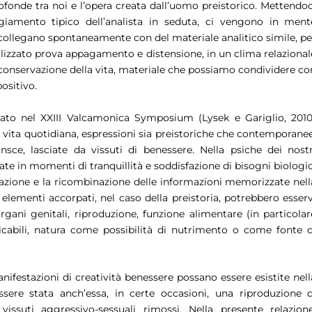
rofonde tra noi e l’opera creata dall’uomo preistorico. Mettendoc
ggiamento tipico dell’analista in seduta, ci vengono in ment
i collegano spontaneamente con del materiale analitico simile, pe
lizzato prova appagamento e distensione, in un clima relazional
la conservazione della vita, materiale che possiamo condividere co
ositivo.
ato nel XXIII Valcamonica Symposium (Lysek e Gariglio, 2010
la vita quotidiana, espressioni sia preistoriche che contemporanee
nsce, lasciate da vissuti di benessere. Nella psiche dei nostr
ate in momenti di tranquillità e soddisfazione di bisogni biologic
borazione e la ricombinazione delle informazioni memorizzate nell
i elementi accorpati, nel caso della preistoria, potrebbero esserv
organi genitali, riproduzione, funzione alimentare (in particolar
cabili, natura come possibilità di nutrimento o come fonte d
anifestazioni di
creatività benessere
possano essere esistite nell
ssere stata anch’essa, in certe occasioni, una riproduzione d
issuti aggressivo-sessuali rimossi. Nella presente relazione