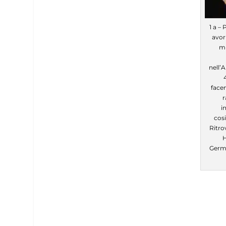
1 a –
avor
mm
nell’A
facen
r
i
cosi
Ritro
H
Germa