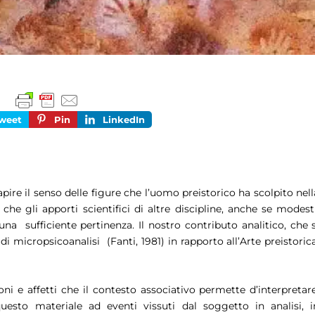
weet
Pin
LinkedIn
ire il senso delle figure che l’uomo preistorico ha scolpito nell
che gli apporti scientifici di altre discipline, anche se modesti
na sufficiente pertinenza. Il nostro contributo analitico
,
che s
i micropsicoanalisi (Fanti, 1981) in rapporto all’Arte preistorica
oni e affetti che il contesto associativo permette d’interpretare
esto materiale ad eventi vissuti dal soggetto in analisi, i