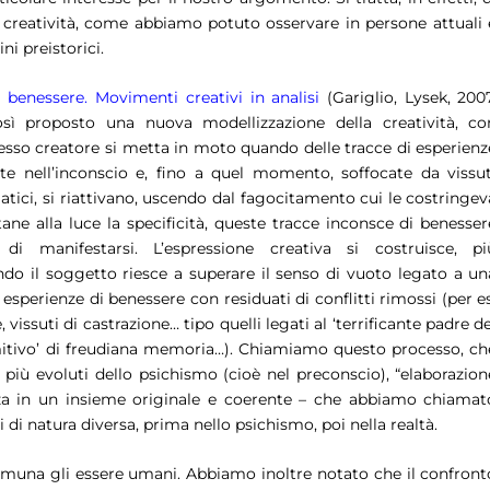
 creatività, come abbiamo potuto osservare in persone attuali 
i preistorici.
à benessere. Movimenti creativi in analisi
(Gariglio, Lysek, 2007
ì proposto una nuova modellizzazione della creatività, co
ocesso creatore si metta in moto quando delle tracce di esperienz
itte nell’inconscio e, fino a quel momento, soffocate da vissut
matici, si riattivano, uscendo dal fagocitamento cui le costringev
tane alla luce la specificità, queste tracce inconsce di benesser
di manifestarsi. L’espressione creativa si costruisce, pi
do il soggetto riesce a superare il senso di vuoto legato a un
esperienze di benessere con residuati di conflitti rimossi (per es
 vissuti di castrazione
…
tipo quelli legati al ‘terrificante padre d
itivo’ di freudiana memoria…). Chiamiamo questo processo, ch
i più evoluti dello psichismo (cioè nel preconscio), “elaborazion
zza in un insieme originale e coerente – che abbiamo chiamat
di natura diversa, prima nello psichismo, poi nella realtà.
omuna gli essere umani. Abbiamo inoltre notato che il confront