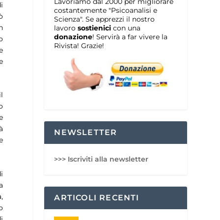
Lavoriamo dal 2000 per migliorare
i
costantemente "Psicoanalisi e
ò
Scienza". Se apprezzi il nostro
n
lavoro
sostienici
con una
donazione
! Servirà a far vivere la
o
Rivista! Grazie!
e
e
l
o
e
à
NEWSLETTER
e
>>> Iscriviti alla newsletter
i
a
,
ARTICOLI RECENTI
o
i