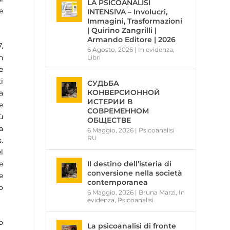
LA PSICOANALISI
e
INTENSIVA – Involucri,
Immagini, Trasformazioni
| Quirino Zangrilli |
Armando Editore | 2026
,
6 Agosto, 2026
|
In evidenza
,
n
Libri
e
i
СУДЬБА
КОНВЕРСИОННОЙ
a
ИСТЕРИИ В
e
СОВРЕМЕННОМ
ù
ОБЩЕСТВЕ
a
6 Maggio, 2026
|
Psicoanalisi
RU
.
el
Il destino dell’isteria di
e
conversione nella società
e
contemporanea
o
6 Maggio, 2026
|
Bruna Marzi
,
In
evidenza
,
Psicoanalisi
o
La psicoanalisi di fronte