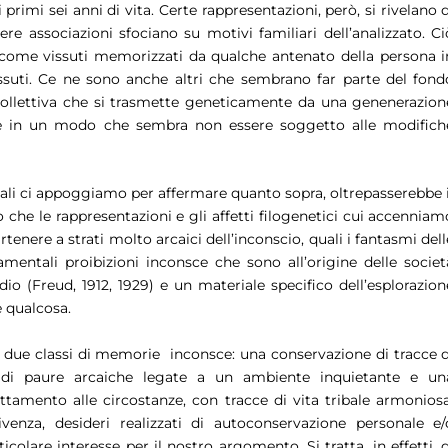
primi sei anni di vita. Certe rappresentazioni, però, si rivelano d
bere associazioni sfociano su motivi familiari dell’analizzato. Ci
i come vissuti memorizzati da qualche antenato della persona i
vissuti. Ce ne sono anche altri che sembrano far parte del fond
ollettiva che si trasmette geneticamente da una genenerazion
 cioè in un modo che sembra non essere soggetto alle modifich
quali ci appoggiamo per affermare quanto sopra, oltrepasserebbe i
 che le rappresentazioni e gli affetti filogenetici cui accenniam
nere a strati molto arcaici dell’inconscio, quali i fantasmi dell
amentali proibizioni inconsce che sono all’origine delle societ
io (Freud, 1912, 1929) e un materiale specifico dell’esplorazion
e qualcosa.
tti due classi di memorie inconsce: una conservazione di tracce d
 di paure arcaiche legate a un ambiente inquietante e un
tamento alle circostanze, con tracce di vita tribale armoniosa
vivenza, desideri realizzati di autoconservazione personale e/
icolare interesse per il nostro argomento. Si tratta, in effetti, d