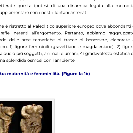
etterate questa ipotesi di una
dinamica legata alla memori
upplementare con i nostri lontani antenati.
me è ristretto al Paleolitico superiore europeo dove abbondanti 
grafie inerenti all’argomento. Pertanto, abbiamo raggruppat
ando delle aree tematiche di tracce di benessere, elaborate 
sono:
1)
figure femminili (gravettiane e magdaleniane),
2)
figur
ra due o più soggetti, animali e umani,
4)
gradevolezza estetica d
una splendida osmosi con l’ambiente.
ra maternità e femminilità. (Figure 1a 1b)