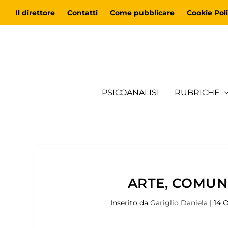
Il direttore
Contatti
Come pubblicare
Cookie Poli
PSICOANALISI
RUBRICHE
ARTE, COMUN
Inserito da
Gariglio Daniela
|
14 O