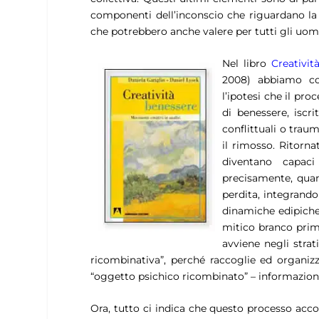
componenti dell’inconscio che riguardano la
che potrebbero anche valere per tutti gli uomin
Nel libro
Creativit
2008) abbiamo cos
l’ipotesi che il pr
di benessere, iscr
conflittuali o trau
il rimosso. Ritorna
diventano capaci 
precisamente, quan
perdita, integrando 
dinamiche edipiche,
mitico branco prim
avviene negli strat
ricombinativa”, perché raccoglie ed organi
“oggetto psichico ricombinato” – informazioni 
Ora, tutto ci indica che questo processo acc