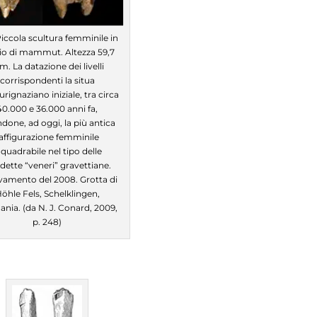
 Piccola scultura femminile in
io di mammut. Altezza 59,7
. La datazione dei livelli
corrispondenti la situa
urignaziano iniziale, tra circa
40.000 e 36.000 anni fa,
done, ad oggi, la più antica
affigurazione femminile
nquadrabile nel tipo delle
dette “veneri” gravettiane.
vamento del 2008. Grotta di
öhle Fels, Schelklingen,
nia. (da N. J. Conard, 2009,
p. 248)