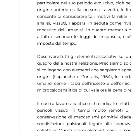
particolare nel suo periodo evolutivo, cioè nei 
origine anteriore alla persona: talvolta, le li
consente di considerare tali motivi familiar
analisi, vissuti, riapparsi in seduta come ri
mnestico dell’umanità, in quanto memoria c
all’altra, secondo le leggi dell’inconscio,
imposte dal tempo.
Descrivere tutti gli elementi associativi sui 
quadro della nostra relazione. Precisiamo solo
si collegano con elementi che sappiamo apparte
origini (Laplanche e Pontalis, 1964), le fond
umane, come i tabù dell’incesto e dell’omicid
micropsicoanalitica di cui vale ora la pena dir
Il nostro lavoro analitico ci ha indicato infa
pericoli vissuti in tempi molto remoti o
conservazione di meccanismi primitivi d’adat
soddisfazioni pulsionali legate alla soprav
collettiva. Questi ultimi elementi sono di part