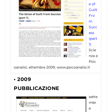
e of
Guilt
Fro
m
Succ
ess
(part
1)
Scie
nza e
Psic
oanalisi, ettembre 2009, www.psicoanalisi.it
• 2009
PUBBLICAZIONE
sette
mbr
e