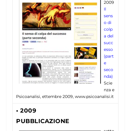
2009
Il
sens
o di
colp
a del
succ
esso
(part
e
seco
nda)
Scie
nza e
Psicoanalisi, ettembre 2009, www.psicoanalisi.it
• 2009
PUBBLICAZIONE