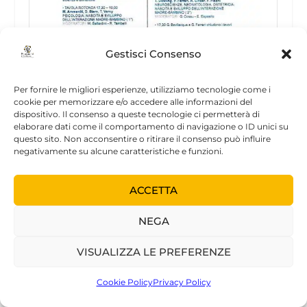
Gestisci Consenso
maggio 2008
presso Parma
Relatore al Congresso “L’ESPERIENZA
Per fornire le migliori esperienze, utilizziamo tecnologie come i
PRENATALE: traneuroscienze, medicina,
cookie per memorizzare e/o accedere alle informazioni del
psicologia ed educazione” Svoltosi a Parma nei
dispositivo. Il consenso a queste tecnologie ci permetterà di
elaborare dati come il comportamento di navigazione o ID unici su
giorni 24 e 25 maggio 2008 con la Relazione:
questo sito. Non acconsentire o ritirare il consenso può influire
L’epopea intrauterina come attivatore dello
negativamente su alcune caratteristiche e funzioni.
psichismo umano: vita fetale e destino
psicobiologico
ACCETTA
• 2008
NEGA
RELATORE IN CONGRESSO
VISUALIZZA LE PREFERENZE
Cookie Policy
Privacy Policy