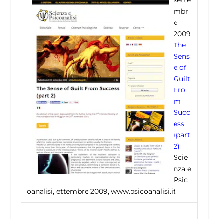
sette
mbr
e
2009
The
Sens
e of
Guilt
Fro
m
Succ
ess
(part
2)
Scie
nza e
Psic
oanalisi, ettembre 2009, www.psicoanalisi.it