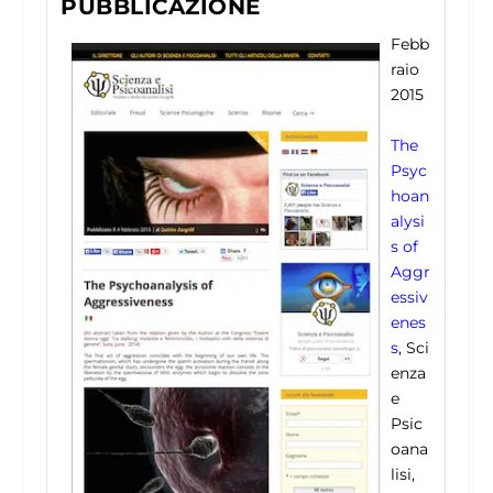
PUBBLICAZIONE
Febb
raio
2015
The
Psyc
hoan
alysi
s of
Aggr
essiv
enes
s
, Sci
enza
e
Psic
oana
lisi,