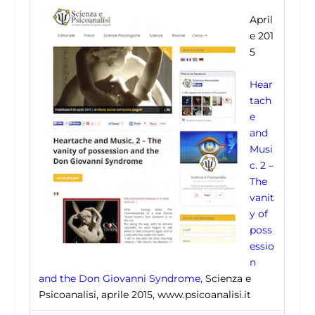
April
e 201
5
Hear
tach
e
and
Musi
c. 2 –
The
vanit
y of
poss
essio
n
and the Don Giovanni Syndrome,
Scienza e
Psicoanalisi, aprile 2015, www.psicoanalisi.it