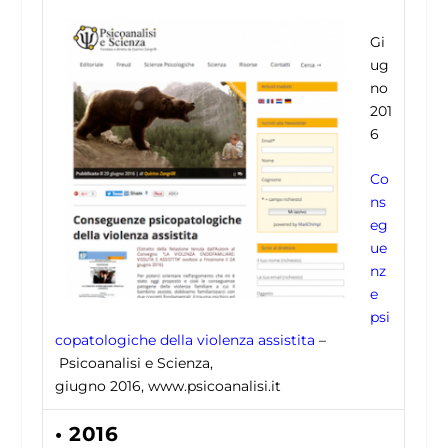
Gi
ug
no
201
6
Co
ns
eg
ue
nz
e
psi
copatologiche della violenza assistita
–
Psicoanalisi e Scienza,
giugno 2016, www.psicoanalisi.it
• 2016