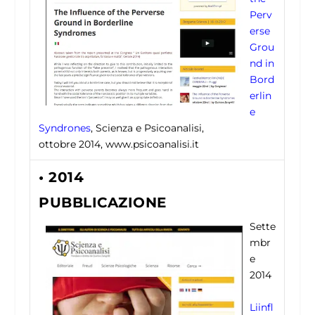
Perv
erse
Grou
nd in
Bord
erlin
e
Syndrones
, Scienza e Psicoanalisi,
ottobre 2014, www.psicoanalisi.it
• 2014
PUBBLICAZIONE
Sette
mbr
e
2014
Liinfl