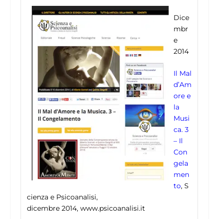
Dice
mbr
e
2014
Il Mal
d’Am
ore e
la
Musi
ca. 3
– Il
Con
gela
men
to
, S
cienza e Psicoanalisi,
dicembre 2014, www.psicoanalisi.it