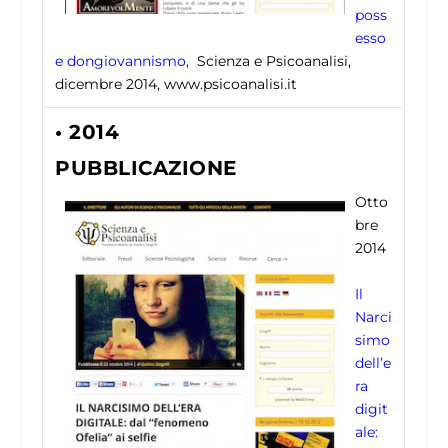
poss
esso
e dongiovannismo,
Scienza e Psicoanalisi,
dicembre 2014, www.psicoanalisi.it
• 2014
PUBBLICAZIONE
Otto
bre
2014
Il
Narci
simo
dell’e
ra
digit
ale: