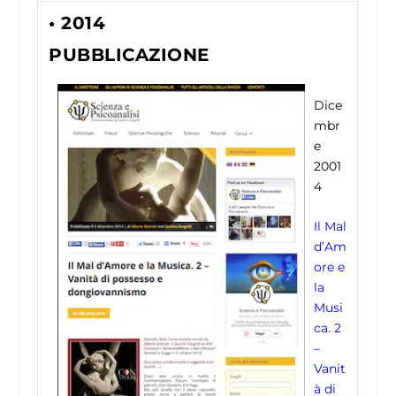
• 2014
PUBBLICAZIONE
Dice
mbr
e
2001
4
Il Mal
d’Am
ore e
la
Musi
ca. 2
–
Vanit
à di