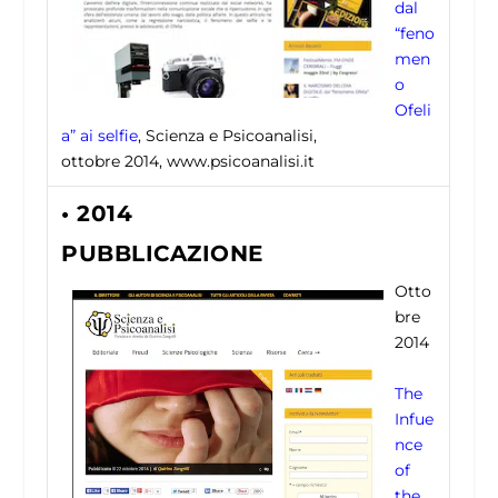
dal
“feno
men
o
Ofeli
a” ai selfie
, Scienza e Psicoanalisi,
ottobre 2014, www.psicoanalisi.it
• 2014
PUBBLICAZIONE
Otto
bre
2014
The
Infue
nce
of
the