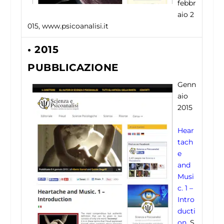
febbr
aio 2
015, www.psicoanalisi.it
• 2015
PUBBLICAZIONE
Genn
aio
2015
Hear
tach
e
and
Musi
c. 1 –
Intro
ducti
on
, S