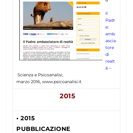
Il
Padr
e:
amb
ascia
tore
di
realt
à
–
Scienza e Psicoanalisi,
marzo 2016, www.psicoanalisi.it
2015
• 2015
PUBBLICAZIONE