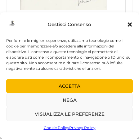
Gestisci Consenso
Per fornire le migliori esperienze, utilizziamo tecnologie come i
cookie per memorizzare e/o accedere alle informazioni del
dispositivo. Il consenso a queste tecnologie ci permetterà di
elaborare dati come il comportamento di navigazione o ID unici su
questo sito. Non acconsentire o ritirare il consenso può influire
negativamente su alcune caratteristiche e funzioni.
• 2014 SEMINARIO
20 settembre 2014 – Ferentino – Ferentino Foto
ACCETTA
Festival II Edizione
Seminario:
NEGA
“IL NARCISIMO DELL’ERA DIGITALE: dal
“fenomeno Ofelia” ai selfie
VISUALIZZA LE PREFERENZE
Cookie Policy
Privacy Policy