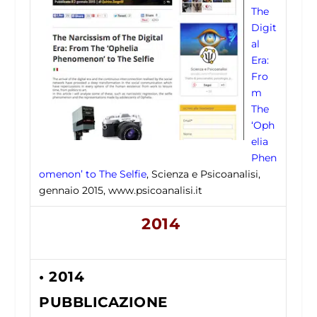
The
Digit
al
Era:
Fro
m
The
‘Oph
elia
Phen
omenon’ to The Selfie
, Scienza e Psicoanalisi,
gennaio 2015, www.psicoanalisi.it
2014
• 2014
PUBBLICAZIONE