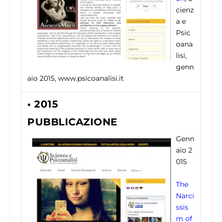
cienz
a e
Psic
oana
lisi,
genn
aio 2015, www.psicoanalisi.it
• 2015
PUBBLICAZIONE
Genn
aio 2
015
The
Narci
ssis
m of