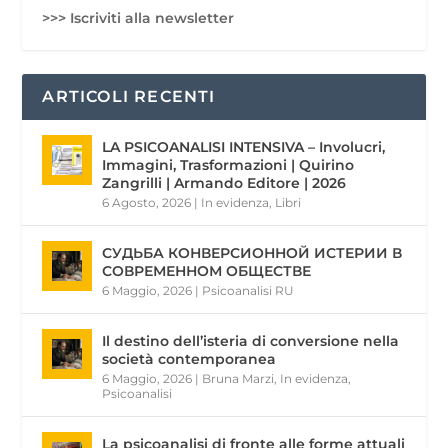
>>> Iscriviti alla newsletter
ARTICOLI RECENTI
LA PSICOANALISI INTENSIVA – Involucri,
Immagini, Trasformazioni | Quirino
Zangrilli | Armando Editore | 2026
6 Agosto, 2026
|
In evidenza
,
Libri
СУДЬБА КОНВЕРСИОННОЙ ИСТЕРИИ В
СОВРЕМЕННОМ ОБЩЕСТВЕ
6 Maggio, 2026
|
Psicoanalisi RU
Il destino dell’isteria di conversione nella
società contemporanea
6 Maggio, 2026
|
Bruna Marzi
,
In evidenza
,
Psicoanalisi
La psicoanalisi di fronte alle forme attuali