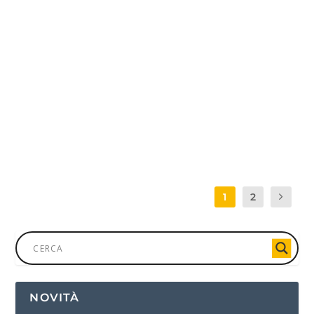
MASTER DI II LIVELLO IN PSICOLOGIA
CLINICA 2014/15 (MOSCA)
di
Psicoanalisi e Scienza
|
28 Ott, 2014
|
Congressi
,
Eventi di
Psicoanalisi
Università di Medicina, Centro Nazionale Russo di
Ricerca N.I. Pirogov Ministero Russo...
PER SAPERNE DI PIÙ
1
2
NOVITÀ