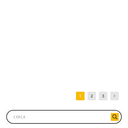
PSICOANALISI – PILLOLA 3: AMORE E
GELOSIA
di
Quirino Zangrilli
|
5 Gen, 2018
|
Pillole di Psicoanalisi e
Scienza
,
Psicoanalisi
,
Quirino Zangrilli
,
Videopillole
In questa terza pillola, il Dott. Quirino Zangrilli,
medico e psicoanalista, ci parla delle...
PER SAPERNE DI PIÙ
1
2
3