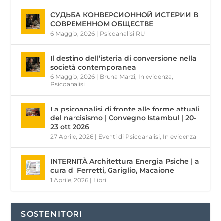
СУДЬБА КОНВЕРСИОННОЙ ИСТЕРИИ В
СОВРЕМЕННОМ ОБЩЕСТВЕ
6 Maggio, 2026
|
Psicoanalisi RU
Il destino dell’isteria di conversione nella
società contemporanea
6 Maggio, 2026
|
Bruna Marzi
,
In evidenza
,
Psicoanalisi
La psicoanalisi di fronte alle forme attuali
del narcisismo | Convegno Istambul | 20-
23 ott 2026
27 Aprile, 2026
|
Eventi di Psicoanalisi
,
In evidenza
INTERNITÀ Architettura Energia Psiche | a
cura di Ferretti, Gariglio, Macaione
1 Aprile, 2026
|
Libri
SOSTENITORI